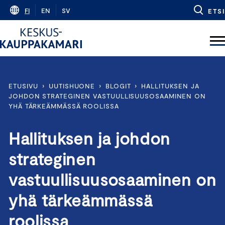
Skip
FI
EN
SV
ETSI
to
content
ETUSIVU
›
UUTISHUONE
›
BLOGIT
›
HALLITUKSEN JA
JOHDON STRATEGINEN VASTUULLISUUSOSAAMINEN ON
YHÄ TÄRKEÄMMÄSSÄ ROOLISSA
Hallituksen ja johdon
strateginen
vastuullisuusosaaminen on
yhä tärkeämmässä
roolissa