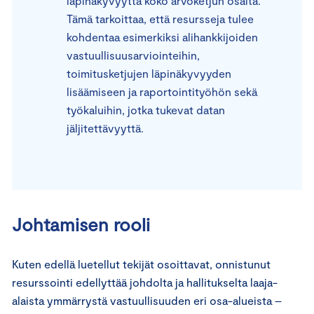
läpinäkyvyyttä koko arvoketjun osalta.
Tämä tarkoittaa, että resursseja tulee
kohdentaa esimerkiksi alihankkijoiden
vastuullisuusarviointeihin,
toimitusketjujen läpinäkyvyyden
lisäämiseen ja raportointityöhön sekä
työkaluihin, jotka tukevat datan
jäljitettävyyttä.
Johtamisen rooli
Kuten edellä luetellut tekijät osoittavat, onnistunut
resurssointi edellyttää johdolta ja hallitukselta laaja-
alaista ymmärrystä vastuullisuuden eri osa-alueista –