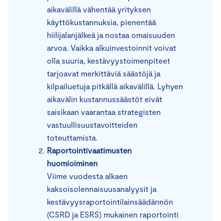
aikavälillä vähentää yrityksen
käyttökustannuksia, pienentää
hiilijalanjälkeä ja nostaa omaisuuden
arvoa. Vaikka alkuinvestoinnit voivat
olla suuria, kestävyystoimenpiteet
tarjoavat merkittäviä säästöjä ja
kilpailuetuja pitkällä aikavälillä. Lyhyen
aikavälin kustannussäästöt eivät
saisikaan vaarantaa strategisten
vastuullisuustavoitteiden
toteuttamista.
Raportointivaatimusten
huomioiminen
Viime vuodesta alkaen
kaksoisolennaisuusanalyysit ja
kestävyysraportointilainsäädännön
(CSRD ja ESRS) mukainen raportointi