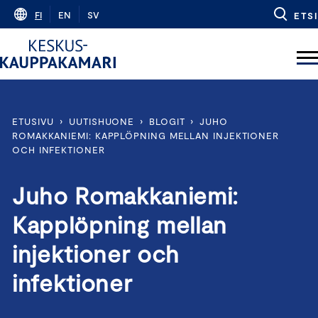
Skip
FI
EN
SV
ETSI
to
content
ETUSIVU
›
UUTISHUONE
›
BLOGIT
›
JUHO
ROMAKKANIEMI: KAPPLÖPNING MELLAN INJEKTIONER
OCH INFEKTIONER
Juho Romakkaniemi:
Kapplöpning mellan
injektioner och
infektioner