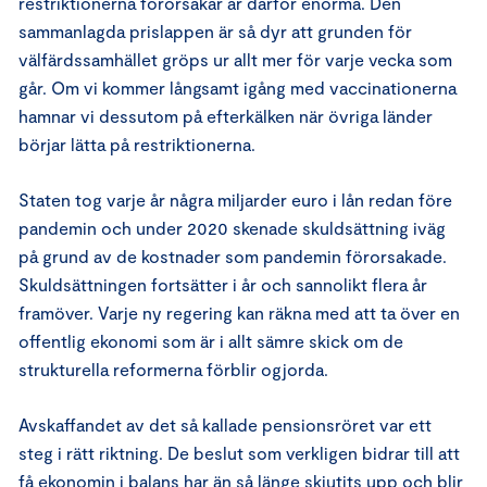
restriktionerna förorsakar är därför enorma. Den
sammanlagda prislappen är så dyr att grunden för
välfärdssamhället gröps ur allt mer för varje vecka som
går. Om vi kommer långsamt igång med vaccinationerna
hamnar vi dessutom på efterkälken när övriga länder
börjar lätta på restriktionerna.
Staten tog varje år några miljarder euro i lån redan före
pandemin och under 2020 skenade skuldsättning iväg
på grund av de kostnader som pandemin förorsakade.
Skuldsättningen fortsätter i år och sannolikt flera år
framöver. Varje ny regering kan räkna med att ta över en
offentlig ekonomi som är i allt sämre skick om de
strukturella reformerna förblir ogjorda.
Avskaffandet av det så kallade pensionsröret var ett
steg i rätt riktning. De beslut som verkligen bidrar till att
få ekonomin i balans har än så länge skjutits upp och blir