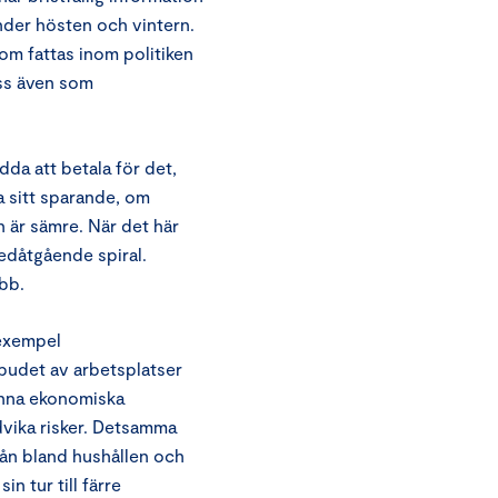
nder hösten och vintern.
om fattas inom politiken
oss även som
da att betala för det,
a sitt sparande, om
 är sämre. När det här
nedåtgående spiral.
obb.
 exempel
utbudet av arbetsplatser
männa ekonomiska
ndvika risker. Detsamma
vån bland hushållen och
in tur till färre