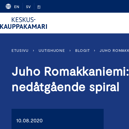
Skip
EN
SV
FI
to
content
ETUSIVU
›
UUTISHUONE
›
BLOGIT
›
JUHO ROMAKK
Juho Romakkaniemi:
nedåtgående spiral
10.08.2020