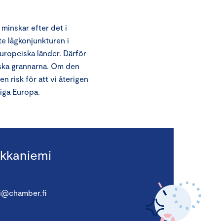
 minskar efter det i
te lågkonjunkturen i
europeiska länder. Därför
iska grannarna. Om den
n risk för att vi återigen
riga Europa.
kkaniemi
i@chamber.fi