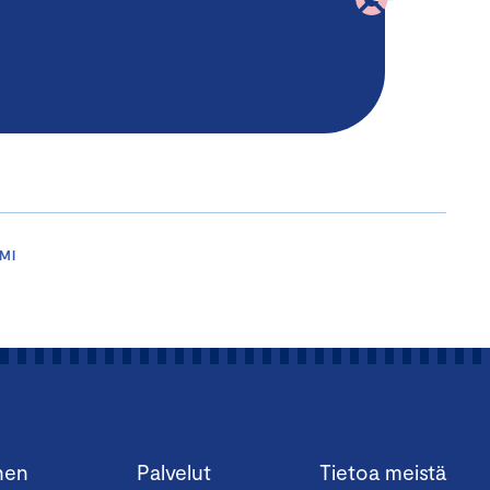
MI
nen
Palvelut
Tietoa meistä