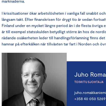
marknaderna.
I krissituationer ökar arbetslösheten i vanliga fall snabbt och
långsam takt. Efter finanskrisen för drygt tio år sedan fortsat
Finland under en mycket längre period än i de flesta övriga 
är till exempel statsskulden betydligt större än hos de nord
rådande osäkerheten leder till handlingsförlamning finns det e
hamnar på efterkälken när tillväxten tar fart i Norden och öv
Juho Roma
TOIMITUSJOHTAJA
juho.romakkaniem
+358 40 050 5269