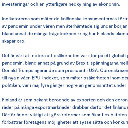
investeringar och en ytterligare nedkylning av ekonomin.
Indikatorerna som mäter de finländska konsumenternas fört
av pandemin under våren men återhämtade sig under början
bland annat de många frågetecknen kring hur Finlands ekon
skapar oro.
Det är värt att notera att osäkerheten var stor på ett globalt
pandemin, bland annat på grund av Brexit, spänningarna mel
Donald Trumps agerande som president i USA. Coronakrisen
till nya nivåer. EPU-indexet, som mäter osäkerheten inom d
politiken, var i maj fyra gånger högre än genomsnittet under
Finland är som bekant beroende av exporten och den coron
råder på många exportmarknader drabbar därför det finländsk
Därför är det viktigt att göra reformer som ökar flexibiltet
förbättrar företagens möjligheter att sysselsätta och konkurr