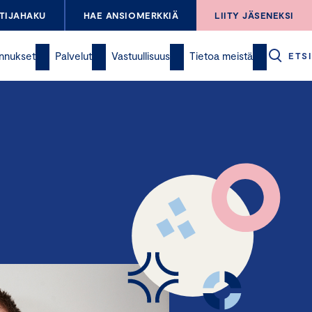
TIJAHAKU
HAE ANSIOMERKKIÄ
LIITY JÄSENEKSI
nnukset
Palvelut
Vastuullisuus
Tietoa meistä
ETSI