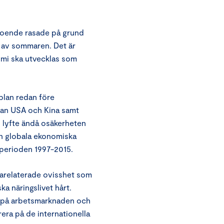
roende rasade på grund
 av sommaren. Det är
omi ska utvecklas som
 plan redan före
lan USA och Kina samt
 lyfte ändå osäkerheten
en globala ekonomiska
 perioden 1997-2015.
arelaterade ovisshet som
a näringslivet hårt.
en på arbetsmarknaden och
era på de internationella