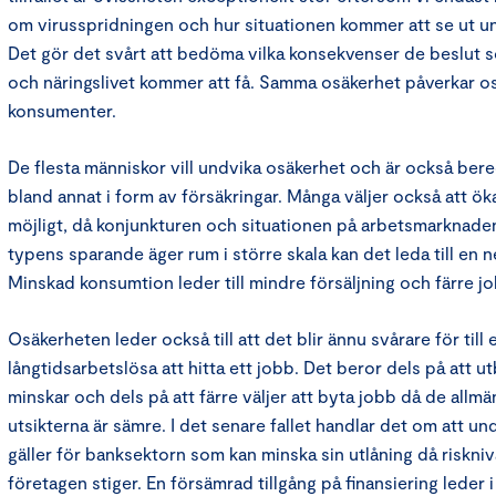
om virusspridningen och hur situationen kommer att se ut u
Det gör det svårt att bedöma vilka konsekvenser de beslut s
och näringslivet kommer att få. Samma osäkerhet påverkar 
konsumenter.
De flesta människor vill undvika osäkerhet och är också bered
bland annat i form av försäkringar. Många väljer också att ök
möjligt, då konjunkturen och situationen på arbetsmarknaden
typens sparande äger rum i större skala kan det leda till en 
Minskad konsumtion leder till mindre försäljning och färre j
Osäkerheten leder också till att det blir ännu svårare för till
långtidsarbetslösa att hitta ett jobb. Det beror dels på att 
minskar och dels på att färre väljer att byta jobb då de all
utsikterna är sämre. I det senare fallet handlar det om att u
gäller för banksektorn som kan minska sin utlåning då riskni
företagen stiger. En försämrad tillgång på finansiering leder i s