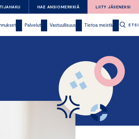
TIJAHAKU
HAE ANSIOMERKKIÄ
LIITY JÄSENEKSI
nnukset
Palvelut
Vastuullisuus
Tietoa meistä
ETSI