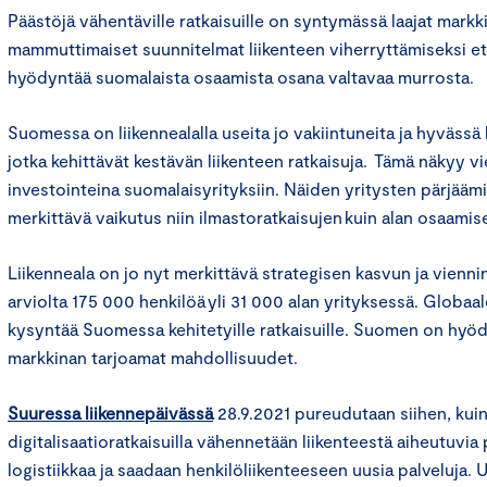
Päästöjä vähentäville ratkaisuille on syntymässä laajat markk
mammuttimaiset suunnitelmat liikenteen viherryttämiseksi et
hyödyntää suomalaista osaamista osana valtavaa murrosta.
Suomessa on liikennealalla useita jo vakiintuneita ja hyvässä 
jotka kehittävät kestävän liikenteen ratkaisuja. Tämä näkyy v
investointeina suomalaisyrityksiin. Näiden yritysten pärjääm
merkittävä vaikutus niin ilmastoratkaisujen kuin alan osaamis
Liikenneala on jo nyt merkittävä strategisen kasvun ja viennin 
arviolta 175 000 henkilöä yli 31 000 alan yrityksessä. Globaale
kysyntää Suomessa kehitetyille ratkaisuille. Suomen on hy
markkinan tarjoamat mahdollisuudet.
Suuressa liikennepäivässä
28.9.2021 pureudutaan siihen, kuin
digitalisaatioratkaisuilla vähennetään liikenteestä aiheutuvia
logistiikkaa ja saadaan henkilöliikenteeseen uusia palveluja. U