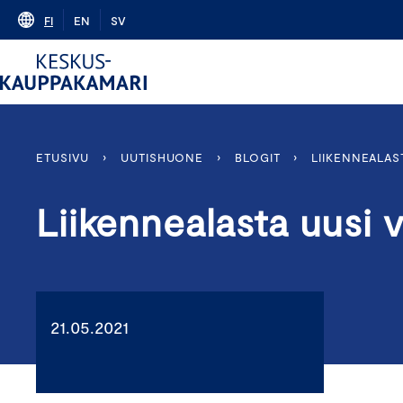
Skip
FI
EN
SV
to
content
ETUSIVU
›
UUTISHUONE
›
BLOGIT
›
LIIKENNEALAS
Liikennealasta uusi 
21.05.2021