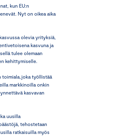
inat, kun EU:n
enevät. Nyt on oikea aika
kasvussa olevia yrityksiä,
ientivetoisena kasvuna ja
isellä tulee olemaan
en kehittymiselle.
toimiala, joka työllistää
illa markkinoilla onkin
ödynnettävä kasvavan
ka uusilla
 päästöjä, tehostetaan
usilla ratkaisuilla myös