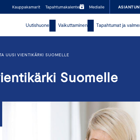
Kauppakamarit
Tapahtumakalenteri
Medialle
ASIANTUN
Uutishuone
Vaikuttaminen
Tapahtumat ja valme
TA UUSI VIENTIKÄRKI SUOMELLE
vientikärki Suomelle