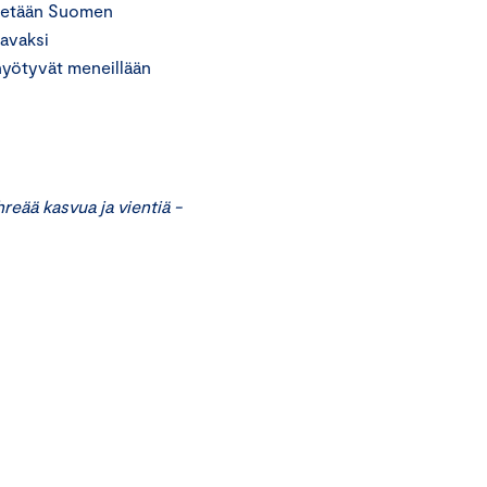
dytetään Suomen
avaksi
 hyötyvät meneillään
reää kasvua ja vientiä -