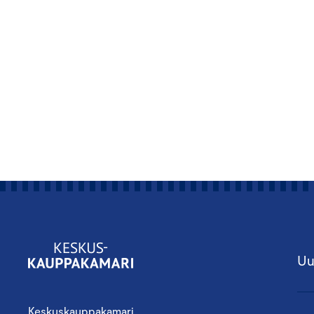
Uu
Keskuskauppakamari