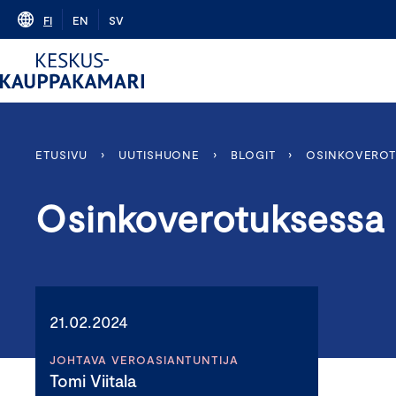
Skip
FI
EN
SV
to
content
ETUSIVU
›
UUTISHUONE
›
BLOGIT
›
OSINKOVEROT
Osinkoverotuksessa 
21.02.2024
JOHTAVA VEROASIANTUNTIJA
Tomi Viitala