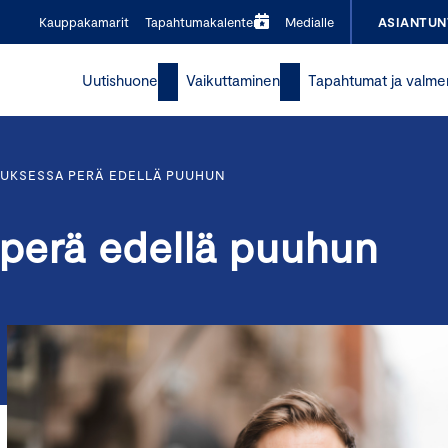
Kauppakamarit
Tapahtumakalenteri
Medialle
ASIANTUN
Uutishuone
Vaikuttaminen
Tapahtumat ja valme
UKSESSA PERÄ EDELLÄ PUUHUN
perä edellä puuhun