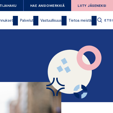
TIJAHAKU
HAE ANSIOMERKKIÄ
LIITY JÄSENEKSI
nnukset
Palvelut
Vastuullisuus
Tietoa meistä
ETSI