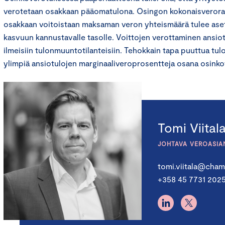
verotetaan osakkaan pääomatulona. Osingon kokonaisverorasi
osakkaan voitoistaan maksaman veron yhteismäärä tulee asetta
kasvuun kannustavalle tasolle. Voittojen verottaminen ansiotu
ilmeisiin tulonmuuntotilanteisiin. Tehokkain tapa puuttua tu
ylimpiä ansiotulojen marginaaliveroprosentteja osana osink
Tomi Viital
JOHTAVA VEROASIA
tomi.viitala@chamb
+358 45 7731 202