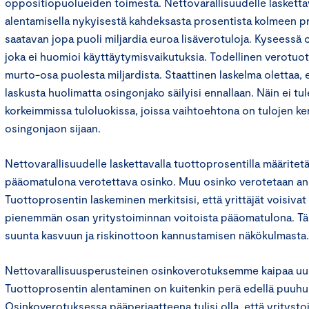
oppositiopuolueiden toimesta. Nettovarallisuudelle laskett
alentamisella nykyisestä kahdeksasta prosentista kolmeen pr
saatavan jopa puoli miljardia euroa lisäverotuloja. Kyseessä 
joka ei huomioi käyttäytymisvaikutuksia. Todellinen verotuott
murto-osa puolesta miljardista. Staattinen laskelma olettaa,
laskusta huolimatta osingonjako säilyisi ennallaan. Näin ei tu
korkeimmissa tuloluokissa, joissa vaihtoehtona on tulojen k
osingonjaon sijaan.
Nettovarallisuudelle laskettavalla tuottoprosentilla määritetä
pääomatulona verotettava osinko. Muu osinko verotetaan an
Tuottoprosentin laskeminen merkitsisi, että yrittäjät voisivat
pienemmän osan yritystoiminnan voitoista pääomatulona. Täm
suunta kasvuun ja riskinottoon kannustamisen näkökulmasta.
Nettovarallisuusperusteinen osinkoverotuksemme kaipaa uu
Tuottoprosentin alentaminen on kuitenkin perä edellä puuhu
Osinkoverotuksessa pääperiaatteena tulisi olla, että yritysto