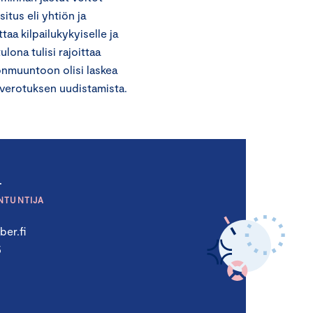
tus eli yhtiön ja
a kilpailukykyiselle ja
lona tulisi rajoittaa
lonmuuntoon olisi laskea
overotuksen uudistamista.
a
NTUNTIJA
er.fi
5