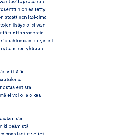
avan tuottoprosentin
osenttiin on esitetty
on staattinen laskelma,
ojen lisäys olisi vain
 että tuottoprosentin
le tapahtumaan erityisesti
erryttäminen yhtiöön
än yrittäjän
siotulona.
 nostaa entistä
ä ei voi olla oikea
distamista.
n kiipeämistä.
iminnan jaetut voitot