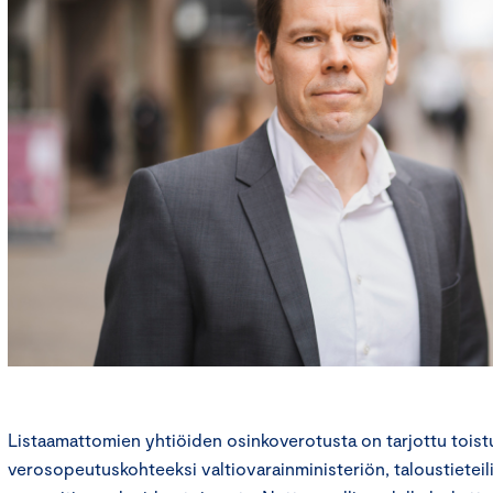
Listaamattomien yhtiöiden osinkoverotusta on tarjottu toist
verosopeutuskohteeksi valtiovarainministeriön, taloustieteili