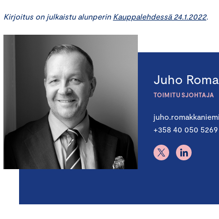
Kirjoitus on julkaistu alunperin
Kauppalehdessä 24.1.2022
.
Juho Roma
TOIMITUSJOHTAJA
juho.romakkaniem
+358 40 050 5269