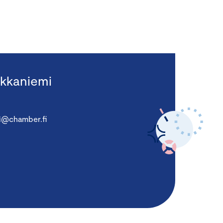
kkaniemi
i@chamber.fi