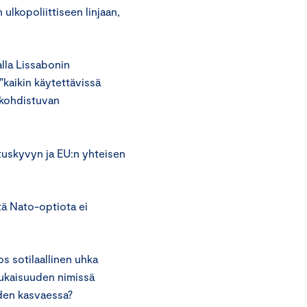
lkopoliittiseen linjaan,
alla Lissabonin
aikin käytettävissä
a kohdistuvan
tuskyvyn ja EU:n yhteisen
ä Nato-optiota ei
os sotilaallinen uhka
nmukaisuuden nimissä
den kasvaessa?