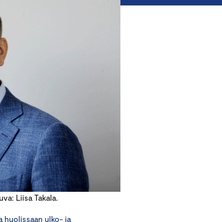
a: Liisa Takala.
la huolissaan ulko- ja