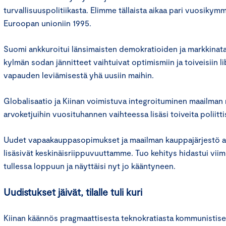
turvallisuuspolitiikasta. Elimme tällaista aikaa pari vuosiky
Euroopan unioniin 1995.
Suomi ankkuroitui länsimaisten demokratioiden ja markkinat
kylmän sodan jännitteet vaihtuivat optimismiin ja toiveisiin l
vapauden leviämisestä yhä uusiin maihin.
Globalisaatio ja Kiinan voimistuva integroituminen maailman m
arvoketjuihin vuosituhannen vaihteessa lisäsi toiveita poliit
Uudet vapaakauppasopimukset ja maailman kauppajärjestö a
lisäsivät keskinäisriippuvuuttamme. Tuo kehitys hidastui v
tullessa loppuun ja näyttäisi nyt jo kääntyneen.
Uudistukset jäivät, tilalle tuli kuri
Kiinan käännös pragmaattisesta teknokratiasta kommunistise