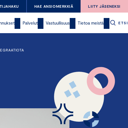
TIJAHAKU
HAE ANSIOMERKKIÄ
LIITY JÄSENEKSI
nnukset
Palvelut
Vastuullisuus
Tietoa meistä
ETSI
TEGRAATIOTA