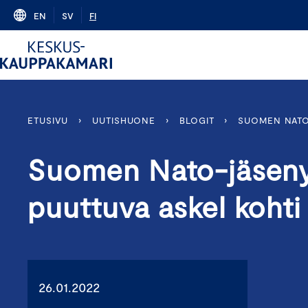
Skip
EN
SV
FI
to
content
ETUSIVU
›
UUTISHUONE
›
BLOGIT
›
SUOMEN NATO-
Suomen Nato-jäsenyy
puuttuva askel kohti 
26.01.2022