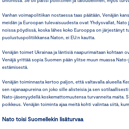
unionissa. Se oli paitsi poliittinen ja taloudellinen, myös turv
Vanhan voimapolitiikan nostaessa taas päätään, Venäjän ka
meidän ja Euroopan tulevaisuudesta ovat Yhdysvallat, Nato ja
noissa pöydissä, koska lähes koko Eurooppa on järjestänyt tu
puolustuspolitiikkansa Naton, ei EU:n kautta.
Venäjän toimet Ukrainaa ja läntisiä naapurimaitaan kohtaan ov
Venäjä yrittää sopia Suomen pään ylitse muun muassa Nat
estämisestä.
Venäjän toiminnasta kertoo paljon, että valtavalla alueella K
sen rajanaapureina on joko sille alisteisia ja sen sotilaallisesti
Nato-jäsenyydellä koskemattomuutensa turvanneita maita. S
poikkeus. Venäjän toiminta ajaa meitä kohti valintaa siitä, 
Nato toisi Suomellekin lisäturvaa