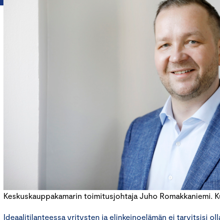
Keskuskauppakamarin toimitusjohtaja Juho Romakkaniemi. Kuv
Ideaalitilanteessa yritysten ja elinkeinoelämän ei tarvitsisi ol