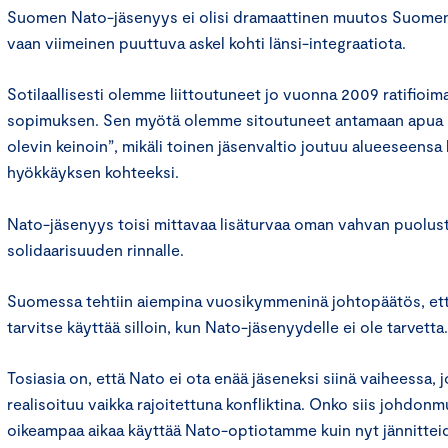
Suomen Nato-jäsenyys ei olisi dramaattinen muutos Suomen u
vaan viimeinen puuttuva askel kohti länsi-integraatiota.
Sotilaallisesti olemme liittoutuneet jo vuonna 2009 ratifioim
sopimuksen. Sen myötä olemme sitoutuneet antamaan apua ”k
olevin keinoin”, mikäli toinen jäsenvaltio joutuu alueeseens
hyökkäyksen kohteeksi.
Nato-jäsenyys toisi mittavaa lisäturvaa oman vahvan puolus
solidaarisuuden rinnalle.
Suomessa tehtiin aiempina vuosikymmeninä johtopäätös, ett
tarvitse käyttää silloin, kun Nato-jäsenyydelle ei ole tarvetta.
Tosiasia on, että Nato ei ota enää jäseneksi siinä vaiheessa, j
realisoituu vaikka rajoitettuna konfliktina. Onko siis johdo
oikeampaa aikaa käyttää Nato-optiotamme kuin nyt jännittei