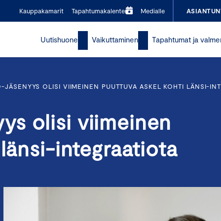
Kauppakamarit
Tapahtumakalenteri
Medialle
ASIANTUN
Uutishuone
Vaikuttaminen
Tapahtumat ja valme
JÄSENYYS OLISI VIIMEINEN PUUTTUVA ASKEL KOHTI LÄNSI-IN
s olisi viimeinen
länsi-integraatiota