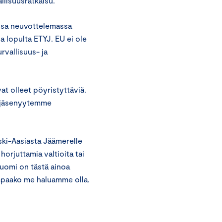
allisuusratkaisu.
nssa neuvottelemassa
 lopulta ETYJ. EU ei ole
rvallisuus- ja
at olleet pöyristyttäviä.
o-jäsenyytemme
eski-Aasiasta Jäämerelle
 horjuttamia valtioita tai
uomi on tästä ainoa
kumpaako me haluamme olla.