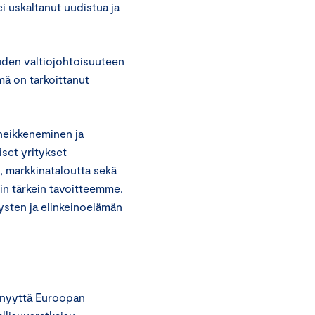
 uskaltanut uudistua ja
louden valtiojohtoisuuteen
ä on tarkoittanut
 heikkeneminen ja
iset yritykset
 markkinataloutta sekä
in tärkein tavoitteemme.
tysten ja elinkeinoelämän
senyyttä Euroopan