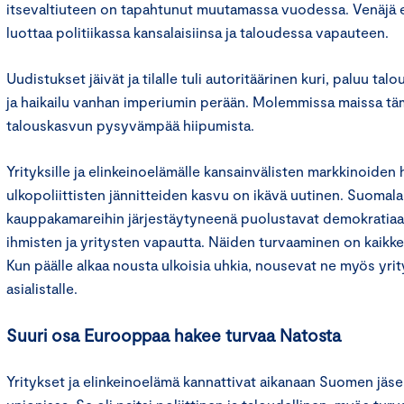
itsevaltiuteen on tapahtunut muutamassa vuodessa. Venäjä ei
luottaa politiikassa kansalaisiinsa ja taloudessa vapauteen.
Uudistukset jäivät ja tilalle tuli autoritäärinen kuri, paluu ta
ja haikailu vanhan imperiumin perään. Molemmissa maissa täm
talouskasvun pysyvämpää hiipumista.
Yrityksille ja elinkeinoelämälle kansainvälisten markkinoiden
ulkopoliittisten jännitteiden kasvu on ikävä uutinen. Suomala
kauppakamareihin järjestäytyneenä puolustavat demokratiaa,
ihmisten ja yritysten vapautta. Näiden turvaaminen on kaikke
Kun päälle alkaa nousta ulkoisia uhkia, nousevat ne myös yri
asialistalle.
Suuri osa Eurooppaa hakee turvaa Natosta
Yritykset ja elinkeinoelämä kannattivat aikanaan Suomen jä