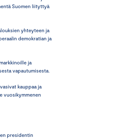
mmentä Suomen liityttyä
alouksien yhteyteen ja
iberaalin demokratian ja
arkkinoille ja
tisesta vapautumisesta.
vasivat kauppaa ja
iime vuosikymmenen
en presidentin