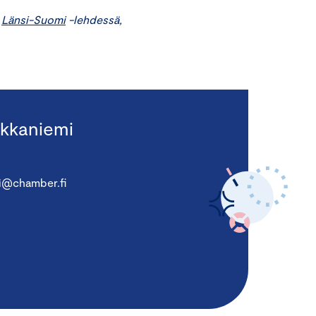
,
Länsi-Suomi
-lehdessä,
kkaniemi
i@chamber.fi