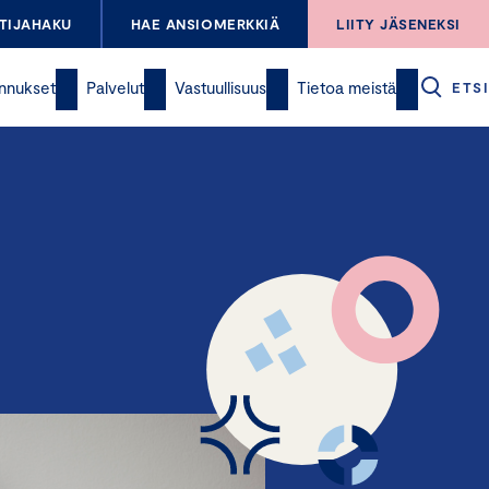
TIJAHAKU
HAE ANSIOMERKKIÄ
LIITY JÄSENEKSI
nnukset
Palvelut
Vastuullisuus
Tietoa meistä
ETSI