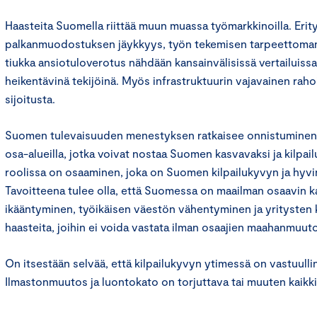
Haasteita Suomella riittää muun muassa työmarkkinoilla. Erity
palkanmuodostuksen jäykkyys, työn tekemisen tarpeettoma
tiukka ansiotuloverotus nähdään kansainvälisissä vertailuissa
heikentävinä tekijöinä. Myös infrastruktuurin vajavainen ra
sijoitusta.
Suomen tulevaisuuden menestyksen ratkaisee onnistuminen nii
osa-alueilla, jotka voivat nostaa Suomen kasvavaksi ja kilpai
roolissa on osaaminen, joka on Suomen kilpailukyvyn ja hyvi
Tavoitteena tulee olla, että Suomessa on maailman osaavin 
ikääntyminen, työikäisen väestön vähentyminen ja yritysten 
haasteita, joihin ei voida vastata ilman osaajien maahanmuut
On itsestään selvää, että kilpailukyvyn ytimessä on vastuulli
Ilmastonmuutos ja luontokato on torjuttava tai muuten kaikk