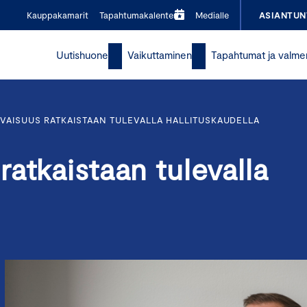
Kauppakamarit
Tapahtumakalenteri
Medialle
ASIANTUN
Uutishuone
Vaikuttaminen
Tapahtumat ja valme
AISUUS RATKAISTAAN TULEVALLA HALLITUSKAUDELLA
atkaistaan tulevalla