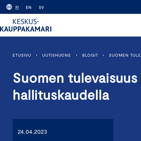
Skip
FI
EN
SV
to
content
ETUSIVU
›
UUTISHUONE
›
BLOGIT
›
SUOMEN TULEV
Suomen tulevaisuus r
hallituskaudella
24.04.2023