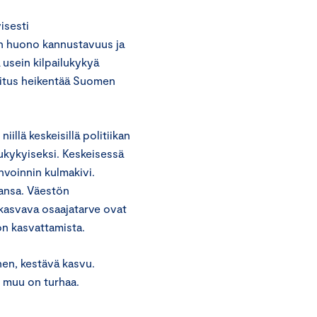
isesti
n huono kannustavuus ja
 usein kilpailukykyä
hoitus heikentää Suomen
llä keskeisillä politiikan
lukykyiseksi. Keskeisessä
nvoinnin kulmakivi.
kansa. Väestön
kasvava osaajatarve ovat
on kasvattamista.
nen, kestävä kasvu.
i muu on turhaa.