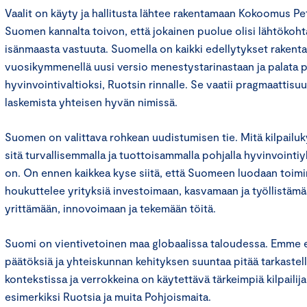
Vaalit on käyty ja hallitusta lähtee rakentamaan Kokoomus Pe
Suomen kannalta toivon, että jokainen puolue olisi lähtökoht
isänmaasta vastuuta. Suomella on kaikki edellytykset rakenta
vuosikymmenellä uusi versio menestystarinastaan ja palata 
hyvinvointivaltioksi, Ruotsin rinnalle. Se vaatii pragmaattisuu
laskemista yhteisen hyvän nimissä.
Suomen on valittava rohkean uudistumisen tie. Mitä kilpail
sitä turvallisemmalla ja tuottoisammalla pohjalla hyvinvoint
on. On ennen kaikkea kyse siitä, että Suomeen luodaan toimi
houkuttelee yrityksiä investoimaan, kasvamaan ja työllistämää
yrittämään, innovoimaan ja tekemään töitä.
Suomi on vientivetoinen maa globaalissa taloudessa. Emme el
päätöksiä ja yhteiskunnan kehityksen suuntaa pitää tarkastel
kontekstissa ja verrokkeina on käytettävä tärkeimpiä kilpail
esimerkiksi Ruotsia ja muita Pohjoismaita.