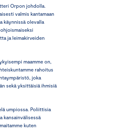
tteri Orpon johdolla.
aisesti valmis kantamaan
a käynnissä olevalla
pohjoismaiseksi
tta ja leimakirveiden
ukykyisempi maamme on,
iyhteiskuntamme rahoitus
ntaympäristö, joka
n sekä yksittäisiä ihmisiä
ä umpiossa. Poliittisia
la kansainvälisessä
ijamaitamme kuten