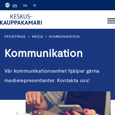
Skip
EN
SV
FI
to
content
›
›
FRONTPAGE
MEDIA
KOMMUNIKATION
Kommunikation
Vår kommunikationsenhet hjälper gärna
medierepresentanter. Kontakta oss!