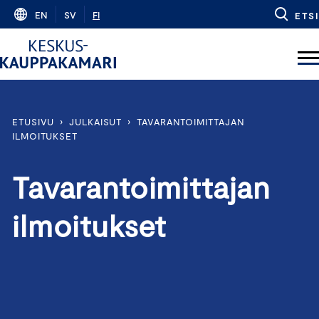
Skip
EN
SV
FI
ETSI
to
content
ETUSIVU
›
JULKAISUT
›
TAVARANTOIMITTAJAN
ILMOITUKSET
Tavarantoimittajan
ilmoitukset