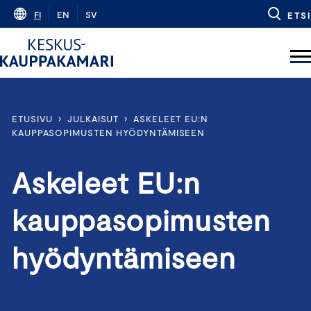
Skip
FI
EN
SV
ETSI
to
content
ETUSIVU
›
JULKAISUT
›
ASKELEET EU:N
KAUPPASOPIMUSTEN HYÖDYNTÄMISEEN
Askeleet EU:n
kauppasopimusten
hyödyntämiseen