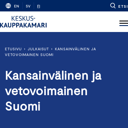
Skip
EN
SV
FI
ETSI
to
content
ETUSIVU
›
JULKAISUT
›
KANSAINVÄLINEN JA
VETOVOIMAINEN SUOMI
Kansainvälinen ja
vetovoimainen
Suomi