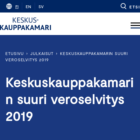
Skip
FI
EN
SV
ETSI
to
content
ETUSIVU
›
JULKAISUT
›
KESKUSKAUPPAKAMARIN SUURI
VEROSELVITYS 2019
Keskuskauppakamari
n suuri veroselvitys
2019