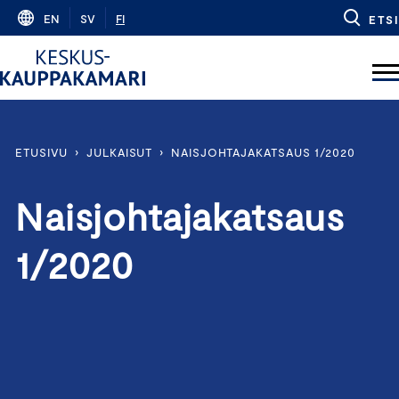
Skip
EN
SV
FI
ETSI
to
content
ETUSIVU
›
JULKAISUT
›
NAISJOHTAJAKATSAUS 1/2020
Naisjohtajakatsaus
1/2020