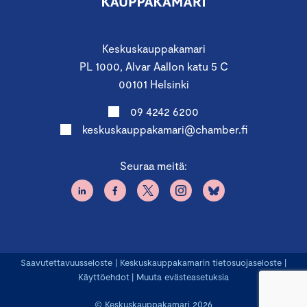
Keskuskauppakamari
PL 1000, Alvar Aallon katu 5 C
00101 Helsinki
09 4242 6200
keskuskauppakamari@chamber.fi
Seuraa meitä:
Saavutettavuusseloste
|
Keskuskauppakamarin tietosuojaseloste
|
Käyttöehdot
|
Muuta evästeasetuksia
© Keskuskauppakamari 2026