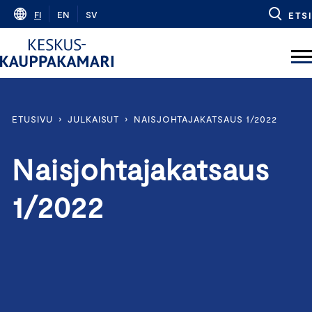
Skip
FI
EN
SV
ETSI
to
content
ETUSIVU
›
JULKAISUT
›
NAISJOHTAJAKATSAUS 1/2022
Naisjohtajakatsaus
1/2022