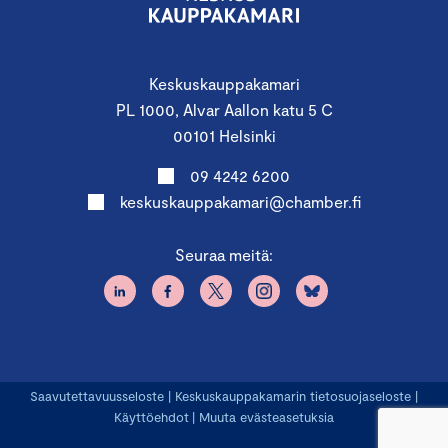
Keskuskauppakamari
PL 1000, Alvar Aallon katu 5 C
00101 Helsinki
09 4242 6200
keskuskauppakamari@chamber.fi
Seuraa meitä:
Saavutettavuusseloste
|
Keskuskauppakamarin tietosuojaseloste
|
Käyttöehdot
|
Muuta evästeasetuksia