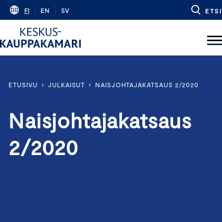
Skip
FI
EN
SV
ETSI
to
content
ETUSIVU
›
JULKAISUT
›
NAISJOHTAJAKATSAUS 2/2020
Naisjohtajakatsaus
2/2020