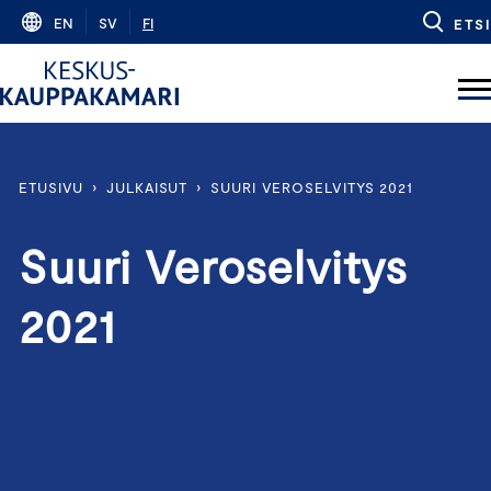
Skip
EN
SV
FI
ETSI
to
content
ETUSIVU
›
JULKAISUT
›
SUURI VEROSELVITYS 2021
Suuri Veroselvitys
2021