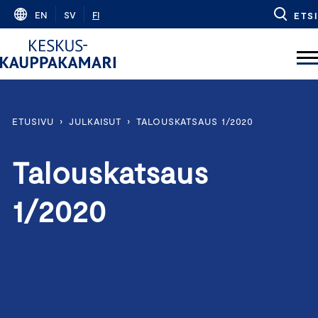
Skip
EN
SV
FI
ETSI
to
content
ETUSIVU
›
JULKAISUT
›
TALOUSKATSAUS 1/2020
Talouskatsaus
1/2020