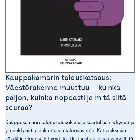
Kauppakamarin talouskatsaus:
Väestörakenne muuttuu – kuinka
paljon, kuinka nopeasti ja mitä siitä
seuraa?
Kauppakamarin talouskatsauksessa käsitellään lyhyesti ja
ytimekkäästi ajankohtaisia talousasioita. Katsauksissa
käydään yleensä lyhyesti läpi kotimaista ja kansainvälistä