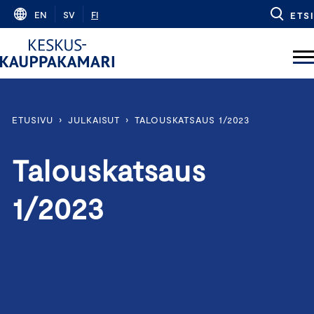
Skip
EN
SV
FI
ETSI
to
content
ETUSIVU
›
JULKAISUT
›
TALOUSKATSAUS 1/2023
Talouskatsaus
1/2023