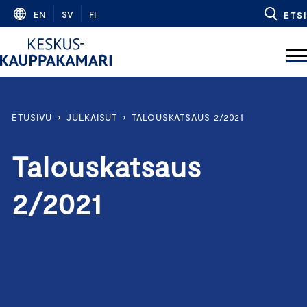
Skip
EN
SV
FI
ETSI
to
content
ETUSIVU
›
JULKAISUT
›
TALOUSKATSAUS 2/2021
Talouskatsaus
2/2021