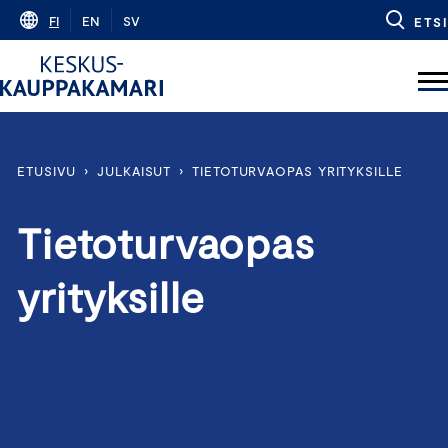
Skip
FI
EN
SV
ETSI
to
content
ETUSIVU
›
JULKAISUT
›
TIETOTURVAOPAS YRITYKSILLE
Tietoturvaopas
yrityksille