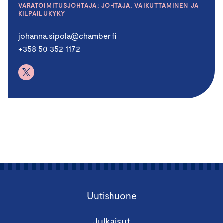
VARATOIMITUSJOHTAJA; JOHTAJA, VAIKUTTAMINEN JA
KILPAILUKYKY
johanna.sipola@chamber.fi
+358 50 352 1172
Uutishuone
Julkaisut