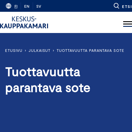
Skip
FI
EN
SV
ETSI
to
content
ETUSIVU
›
JULKAISUT
›
TUOTTAVUUTTA PARANTAVA SOTE
Tuottavuutta
parantava sote