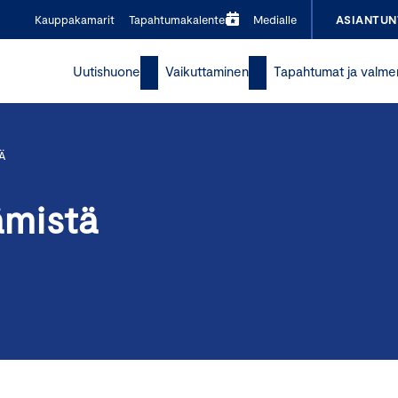
Kauppakamarit
Tapahtumakalenteri
Medialle
ASIANTUN
Uutishuone
Vaikuttaminen
Tapahtumat ja valme
Ä
ämistä