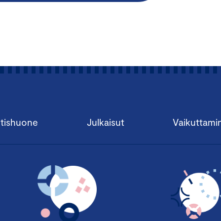
tishuone
Julkaisut
Vaikuttami