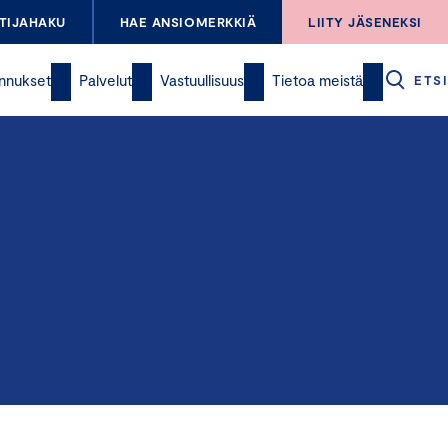
TIJAHAKU
HAE ANSIOMERKKIÄ
LIITY JÄSENEKSI
nnukset
Palvelut
Vastuullisuus
Tietoa meistä
ETSI