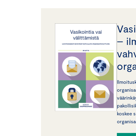
Vasi
– i
vahv
orga
Ilmoitus
organisa
väärinkä
pakollisi
koskee s
organisaa