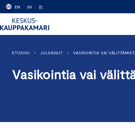
Skip
EN
SV
FI
to
content
ETUSIVU
›
JULKAISUT
›
VASIKOINTIA VAI VÄLITTÄMIST
Vasikointia vai välitt