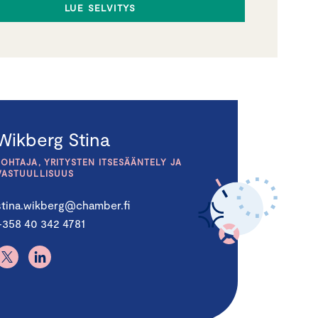
LUE SELVITYS
Wikberg Stina
JOHTAJA, YRITYSTEN ITSESÄÄNTELY JA
VASTUULLISUUS
stina.wikberg@chamber.fi
+358 40 342 4781