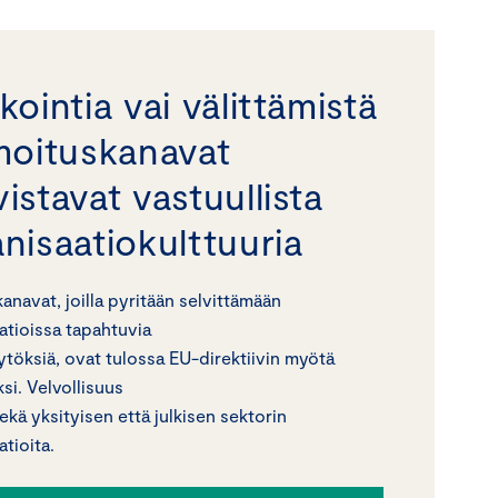
kointia vai välittämistä
lmoituskanavat
istavat vastuullista
nisaatiokulttuuria
kanavat, joilla pyritään selvittämään
atioissa tapahtuvia
ytöksiä, ovat tulossa EU-direktiivin myötä
ksi. Velvollisuus
ekä yksityisen että julkisen sektorin
tioita.