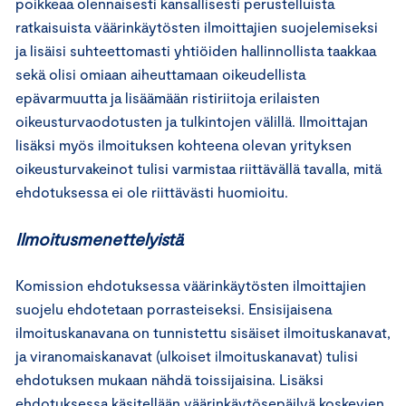
poikkeaa olennaisesti kansallisesti perustelluista
ratkaisuista väärinkäytösten ilmoittajien suojelemiseksi
ja lisäisi suhteettomasti yhtiöiden hallinnollista taakkaa
sekä olisi omiaan aiheuttamaan oikeudellista
epävarmuutta ja lisäämään ristiriitoja erilaisten
oikeusturvaodotusten ja tulkintojen välillä. Ilmoittajan
lisäksi myös ilmoituksen kohteena olevan yrityksen
oikeusturvakeinot tulisi varmistaa riittävällä tavalla, mitä
ehdotuksessa ei ole riittävästi huomioitu.
Ilmoitusmenettelyistä
Komission ehdotuksessa väärinkäytösten ilmoittajien
suojelu ehdotetaan porrasteiseksi. Ensisijaisena
ilmoituskanavana on tunnistettu sisäiset ilmoituskanavat,
ja viranomaiskanavat (ulkoiset ilmoituskanavat) tulisi
ehdotuksen mukaan nähdä toissijaisina. Lisäksi
ehdotuksessa käsitellään väärinkäytösepäilyä koskevien