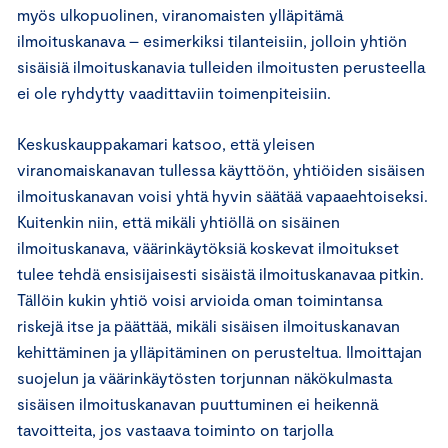
myös ulkopuolinen, viranomaisten ylläpitämä
ilmoituskanava – esimerkiksi tilanteisiin, jolloin yhtiön
sisäisiä ilmoituskanavia tulleiden ilmoitusten perusteella
ei ole ryhdytty vaadittaviin toimenpiteisiin.
Keskuskauppakamari katsoo, että yleisen
viranomaiskanavan tullessa käyttöön, yhtiöiden sisäisen
ilmoituskanavan voisi yhtä hyvin säätää vapaaehtoiseksi.
Kuitenkin niin, että mikäli yhtiöllä on sisäinen
ilmoituskanava, väärinkäytöksiä koskevat ilmoitukset
tulee tehdä ensisijaisesti sisäistä ilmoituskanavaa pitkin.
Tällöin kukin yhtiö voisi arvioida oman toimintansa
riskejä itse ja päättää, mikäli sisäisen ilmoituskanavan
kehittäminen ja ylläpitäminen on perusteltua. Ilmoittajan
suojelun ja väärinkäytösten torjunnan näkökulmasta
sisäisen ilmoituskanavan puuttuminen ei heikennä
tavoitteita, jos vastaava toiminto on tarjolla