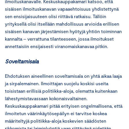
ilmoituskanavalle. Keskuskauppakamari katsoo, että
sisäisen ilmoituskanavan vapaaehtoisuus yhdistettynä
sen ensisijaisuuteen olisi riittävä ratkaisu. Tällöin
yrityksellä olisi itsellään mahdollisuus arvioida erillisen
sisäisen kanavan järjestämisen hyötyjä yhtiön toiminnan
kannalta – verrattuna tilanteeseen, jossa ilmoitukset
annettaisiin ensijaisesti viranomaiskanavaa pitkin.
Soveltamisala
Ehdotuksen aineellinen soveltamisala on yhtä aikaa laaja
ja sirpalemainen. Ilmoittajan suojelu koskisi useita
toisistaan erillisiä politiikka-aloja, olematta kuitenkaan
lähestymistavassaan kokonaisvaltainen.
Keskuskauppakamari pitää erityisen ongelmallisena, että
ilmoitetun väärinkäytösepäilyn ei tarvitse koskea
määriteltyjä politiikka-aloja koskevien säädösten
rikkomista tai laiminlyöntiä vaan riittävänä pidetään