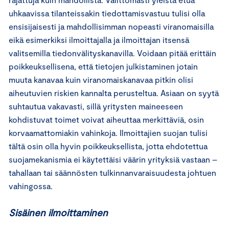
uhkaavissa tilanteissakin tiedottamisvastuu tulisi olla
ensisijaisesti ja mahdollisimman nopeasti viranomaisilla
eikä esimerkiksi ilmoittajalla ja ilmoittajan itsensä
valitsemilla tiedonvälityskanavilla. Voidaan pitää erittäin
poikkeuksellisena, että tietojen julkistaminen jotain
muuta kanavaa kuin viranomaiskanavaa pitkin olisi
aiheutuvien riskien kannalta perusteltua. Asiaan on syytä
suhtautua vakavasti, sillä yritysten maineeseen
kohdistuvat toimet voivat aiheuttaa merkittäviä, osin
korvaamattomiakin vahinkoja. Ilmoittajien suojan tulisi
tältä osin olla hyvin poikkeuksellista, jotta ehdotettua
suojamekanismia ei käytettäisi väärin yrityksiä vastaan –
tahallaan tai säännösten tulkinnanvaraisuudesta johtuen
vahingossa.
Sisäinen ilmoittaminen