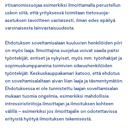
irtisanomissuojaa esimerkiksi ilmoittamalla perustellun
uskon siitä, että yrityksessä toimitaan tietosuoja-
asetuksen tavoitteen vastaisesti, ilman edes epäilyä
varsinaisesta lainvastaisuudesta.
Ehdotuksen soveltamisalaan kuuluvien henkilöiden piiri
on myös laaja. Ilmoittajina suojelua voivat saada paitsi
työntekijät, entiset ja nykyiset, myös mm. työnhakijat ja
sopimuskumppaneina toimivien oikeushenkilöiden
työntekijät. Keskuskauppakamari katsoo, että ehdotus
on soveltamisalaltaan aivan liian laaja ja täsmentymätön.
Ehdotuksessa ei ole tunnistettu laajan soveltamisalan
mukaan tuomia ongelmia, esimerkiksi mahdollisia
intressiristiriitoja ilmoittajan ja ilmoituksen kohteen
välillä – esimerkiksi jos ilmoittajalle on odotettavissa
erityistä hyötyä ilmoituksen tekemisestä.