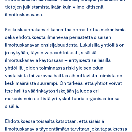
tietojen julkistamista ikään kuin viime kätisenä
ilmoituskanavana.
Keskuskauppakamari kannattaa porrastettua mekanismia
sekä ehdotuksesta ilmenevää periaatetta sisäisen
ilmoituskanavan ensisijaisuudesta. Lukuisilla yhtiöillä on
jo nykyään, täysin vapaaehtoisesti, sisäisiä
ilmoituskanavia käytössään – erityisesti sellaisilla
yhtiöillä, joiden toiminnassa riski yleisen edun
vastaisista tai vakavaa haittaa aiheuttavista toimista on
keskimääräistä suurempi. On tärkeää, että yhtiöt voivat
itse hallita väärinkäytösriskejään ja luoda eri
mekanismein eettistä yrityskulttuuria organisaationsa
sisällä.
Ehdotuksessa toisaalta katsotaan, että sisäisiä
ilmoituskanavia täydentämään tarvitaan joka tapauksessa