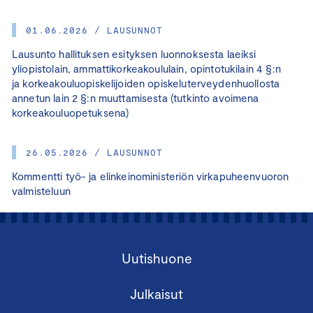
01.06.2026 / LAUSUNNOT
Lausunto hallituksen esityksen luonnoksesta laeiksi
yliopistolain, ammattikorkeakoululain, opintotukilain 4 §:n
ja korkeakouluopiskelijoiden opiskeluterveydenhuollosta
annetun lain 2 §:n muuttamisesta (tutkinto avoimena
korkeakouluopetuksena)
26.05.2026 / LAUSUNNOT
Kommentti työ- ja elinkeinoministeriön virkapuheenvuoron
valmisteluun
Uutishuone
Julkaisut