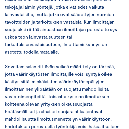
tekoja ja laiminlyöntejä, jotka eivät edes vaikuta
lainvastaisilta, mutta jotka ovat säädettyjen normien
tavoitteiden ja tarkoituksen vastaisia. Kun ilmoittajan
suojeluksi riittää ainoastaan ilmoittajan perusteltu syy
uskoa teon lainvastaisuuteen tai
tarkoituksenvastaisuuteen, ilmoittamiskynnys on
asetettu todella matalalle.
Soveltamisalan riittävän selkeä määrittely on tärkeää,
jotta väärinkäytösten ilmoittajille voisi syntyä oikea
käsitys siitä, minkälaisten väärinkäytösepäilyjen
ilmoittaminen ylipäätään on suojattu mahdollisilta
vastatoimenpiteiltä. Toisaalta kyse on ilmoituksen
kohteena olevan yrityksen oikeussuojasta.
Epätäsmälliset ja alhaiset suojarajat laajentavat
mahdollisuutta ilmoitusmenettelyn väärinkäyttöön.
Ehdotuksen perusteella työntekijä voisi hakea itselleen