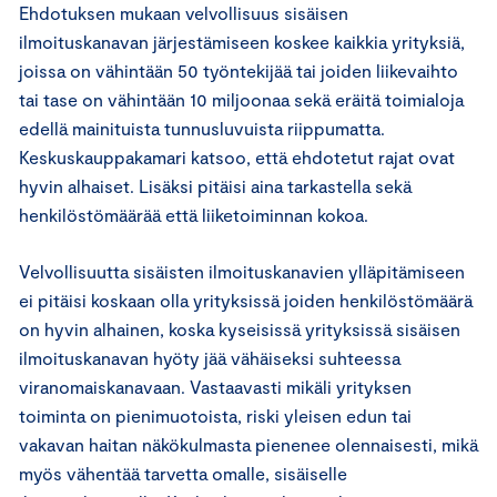
Ehdotuksen mukaan velvollisuus sisäisen
ilmoituskanavan järjestämiseen koskee kaikkia yrityksiä,
joissa on vähintään 50 työntekijää tai joiden liikevaihto
tai tase on vähintään 10 miljoonaa sekä eräitä toimialoja
edellä mainituista tunnusluvuista riippumatta.
Keskuskauppakamari katsoo, että ehdotetut rajat ovat
hyvin alhaiset. Lisäksi pitäisi aina tarkastella sekä
henkilöstömäärää että liiketoiminnan kokoa.
Velvollisuutta sisäisten ilmoituskanavien ylläpitämiseen
ei pitäisi koskaan olla yrityksissä joiden henkilöstömäärä
on hyvin alhainen, koska kyseisissä yrityksissä sisäisen
ilmoituskanavan hyöty jää vähäiseksi suhteessa
viranomaiskanavaan. Vastaavasti mikäli yrityksen
toiminta on pienimuotoista, riski yleisen edun tai
vakavan haitan näkökulmasta pienenee olennaisesti, mikä
myös vähentää tarvetta omalle, sisäiselle