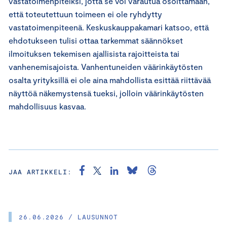
vastatoimenpiteiksi, jotta se voi varautua osoittamaan,
että toteutettuun toimeen ei ole ryhdytty
vastatoimenpiteenä. Keskuskauppakamari katsoo, että
ehdotukseen tulisi ottaa tarkemmat säännökset
ilmoituksen tekemisen ajallisista rajoitteista tai
vanhenemisajoista. Vanhentuneiden väärinkäytösten
osalta yrityksillä ei ole aina mahdollista esittää riittävää
näyttöä näkemystensä tueksi, jolloin väärinkäytösten
mahdollisuus kasvaa.
JAA ARTIKKELI:
26.06.2026 / LAUSUNNOT