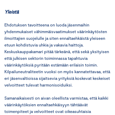
Yleistä
Ehdotuksen tavoitteena on luoda jäsenmaihin
yhdenmukaiset vähimmäisvaatimukset väärinkäytösten
ilmoittajien suojelulle ja siten ennaltaehkäistä yleiseen
etuun kohdistuvia uhkia ja vakavia haittoja.
Keskuskauppakamari pitää tärkeänä, että sekä yksityisen
että julkisen sektorin toiminnassa tapahtuvia
väärinkäytöksiä pyritään estämään erilaisin toimin.
Kilpailuneutraliteetin vuoksi on myös kannatettavaa, että
eri jäsenvaltioissa sijaitsevia yrityksiä koskevat keskeiset
velvoitteet tulevat harmonisoiduiksi.
Samanaikaisesti on aivan oleellista varmistaa, että kaikki
väärinkäytöksien ennaltaehkäisyyn tähtäävät
toimenpiteet ja velvoitteet ovat oikeasuhtaisia