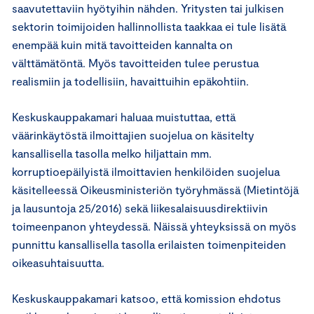
saavutettaviin hyötyihin nähden. Yritysten tai julkisen
sektorin toimijoiden hallinnollista taakkaa ei tule lisätä
enempää kuin mitä tavoitteiden kannalta on
välttämätöntä. Myös tavoitteiden tulee perustua
realismiin ja todellisiin, havaittuihin epäkohtiin.
Keskuskauppakamari haluaa muistuttaa, että
väärinkäytöstä ilmoittajien suojelua on käsitelty
kansallisella tasolla melko hiljattain mm.
korruptioepäilyistä ilmoittavien henkilöiden suojelua
käsitelleessä Oikeusministeriön työryhmässä (Mietintöjä
ja lausuntoja 25/2016) sekä liikesalaisuusdirektiivin
toimeenpanon yhteydessä. Näissä yhteyksissä on myös
punnittu kansallisella tasolla erilaisten toimenpiteiden
oikeasuhtaisuutta.
Keskuskauppakamari katsoo, että komission ehdotus