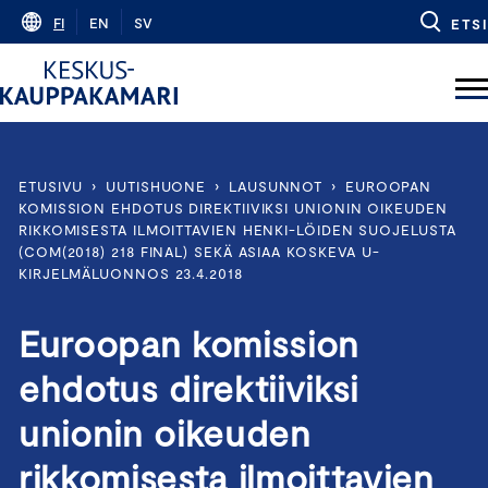
Skip
FI
EN
SV
ETSI
to
content
ETUSIVU
›
UUTISHUONE
›
LAUSUNNOT
›
EUROOPAN
KOMISSION EHDOTUS DIREKTIIVIKSI UNIONIN OIKEUDEN
RIKKOMISESTA ILMOITTAVIEN HENKI-LÖIDEN SUOJELUSTA
(COM(2018) 218 FINAL) SEKÄ ASIAA KOSKEVA U-
KIRJELMÄLUONNOS 23.4.2018
Euroopan komission
ehdotus direktiiviksi
unionin oikeuden
rikkomisesta ilmoittavien