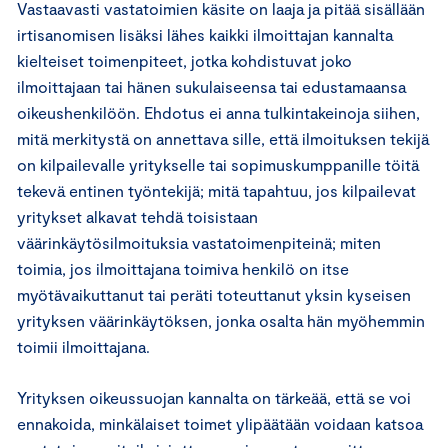
Vastaavasti vastatoimien käsite on laaja ja pitää sisällään
irtisanomisen lisäksi lähes kaikki ilmoittajan kannalta
kielteiset toimenpiteet, jotka kohdistuvat joko
ilmoittajaan tai hänen sukulaiseensa tai edustamaansa
oikeushenkilöön. Ehdotus ei anna tulkintakeinoja siihen,
mitä merkitystä on annettava sille, että ilmoituksen tekijä
on kilpailevalle yritykselle tai sopimuskumppanille töitä
tekevä entinen työntekijä; mitä tapahtuu, jos kilpailevat
yritykset alkavat tehdä toisistaan
väärinkäytösilmoituksia vastatoimenpiteinä; miten
toimia, jos ilmoittajana toimiva henkilö on itse
myötävaikuttanut tai peräti toteuttanut yksin kyseisen
yrityksen väärinkäytöksen, jonka osalta hän myöhemmin
toimii ilmoittajana.
Yrityksen oikeussuojan kannalta on tärkeää, että se voi
ennakoida, minkälaiset toimet ylipäätään voidaan katsoa