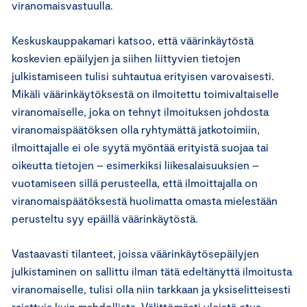
viranomaisvastuulla.
Keskuskauppakamari katsoo, että väärinkäytöstä
koskevien epäilyjen ja siihen liittyvien tietojen
julkistamiseen tulisi suhtautua erityisen varovaisesti.
Mikäli väärinkäytöksestä on ilmoitettu toimivaltaiselle
viranomaiselle, joka on tehnyt ilmoituksen johdosta
viranomaispäätöksen olla ryhtymättä jatkotoimiin,
ilmoittajalle ei ole syytä myöntää erityistä suojaa tai
oikeutta tietojen – esimerkiksi liikesalaisuuksien –
vuotamiseen sillä perusteella, että ilmoittajalla on
viranomaispäätöksestä huolimatta omasta mielestään
perusteltu syy epäillä väärinkäytöstä.
Vastaavasti tilanteet, joissa väärinkäytösepäilyjen
julkistaminen on sallittu ilman tätä edeltänyttä ilmoitusta
viranomaiselle, tulisi olla niin tarkkaan ja yksiselitteisesti
rajattuja kuin mahdollista. Välittömästi yleistä etua