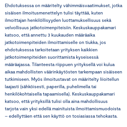
Ehdotuksessa on määritelty vähimmäisvaatimukset, jotka
sisäisen ilmoitusmenettelyn tulisi täyttää, kuten
ilmoittajan henkilöllisyyden luottamuksellisuus sekä
velvollisuus jatkotoimenpiteisiin. Keskuskauppakamari
katsoo, että annettu 3 kuukauden määräaika
jatkotoimenpiteiden ilmoittamiselle on tiukka, jos
ehdotuksessa tarkoitetaan yrityksen kaikkien
jatkotoimenpiteiden suorittamista kyseisessä
määräajassa. Tilanteesta riippuen yrityksellä voi kulua
aikaa mahdollisten väärinkäytösten tarkempaan sisäiseen
tutkimiseen. Myös ilmoitustavat on määritelty liioitellun
laajasti (sähköisesti, paperilla, puhelimella tai
henkilökohtaisella tapaamisella). Keskuskauppakamari
katsoo, että yrityksillä tulisi olla aina mahdollisuus
tarjota vain yksi edellä mainituista ilmoittamismuodoista
– edellyttäen että sen käyttö on tosiasiassa tehokasta.