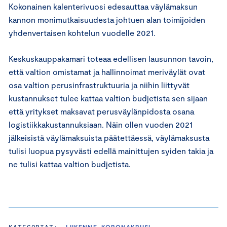
Kokonainen kalenterivuosi edesauttaa väylämaksun
kannon monimutkaisuudesta johtuen alan toimijoiden
yhdenvertaisen kohtelun vuodelle 2021.
Keskuskauppakamari toteaa edellisen lausunnon tavoin,
että valtion omistamat ja hallinnoimat meriväylät ovat
osa valtion perusinfrastruktuuria ja niihin liittyvät
kustannukset tulee kattaa valtion budjetista sen sijaan
että yritykset maksavat perusväylänpidosta osana
logistiikkakustannuksiaan. Näin ollen vuoden 2021
jälkeisistä väylämaksuista päätettäessä, väylämaksusta
tulisi luopua pysyvästi edellä mainittujen syiden takia ja
ne tulisi kattaa valtion budjetista.
KATEGORIAT:
LIIKENNE, KORONAKRIISI