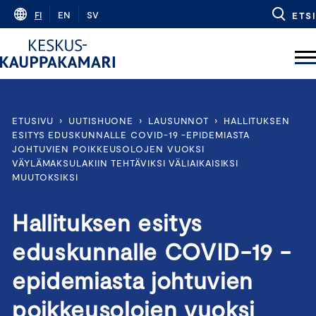
Skip
FI
EN
SV
ETSI
to
content
ETUSIVU
›
UUTISHUONE
›
LAUSUNNOT
›
HALLITUKSEN
ESITYS EDUSKUNNALLE COVID-19 -EPIDEMIASTA
JOHTUVIEN POIKKEUSOLOJEN VUOKSI
VÄYLÄMAKSULAKIIN TEHTÄVIKSI VÄLIAIKAISIKSI
MUUTOKSIKSI
Hallituksen esitys
eduskunnalle COVID-19 -
epidemiasta johtuvien
poikkeusolojen vuoksi