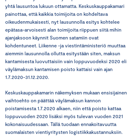
yhtä lausuntoa lukuun ottamatta. Keskuskauppakamari
painottaa, että kaikkia toimijoita on kohdeltava
oikeudenmukaisesti, nyt lausunnolla esitys kohtelee
epätasa-arvoisesti alan toimijoita riippuen siitä mihin
ajanjaksoon käynnit Suomen satamiin ovat
kohdentuneet. Liikenne -ja viestintäministeriö muuttaa
aiemmin lausunnolla ollutta esitystään siten, maksun
kantamisesta luovuttaisiin vain loppuvuodeksi 2020 eli
väylämaksun kantamisen poisto kattaisi vain ajan
1.7.2020-31.12.2020.
Keskuskauppakamarin näkemyksen mukaan ensisijainen
vaihtoehto on päättää väylämaksun kannon
poistamisesta 1.7.2020 alkaen, niin että poisto kattaa
loppuvuoden 2020 lisäksi myös tulevan vuoden 2021
kokonaisuudessaan. Tällä tuodaan ennakoitavuutta
suomalaisten vientiyritysten logistiikkakustannuksiin.