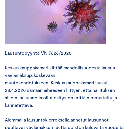
Lausuntopyyntö VN 7626/2020
Keskuskauppakamari kiittää mahdollisuudesta lausua
väylämaksuja koskevaan
muutosehdotukseen. Keskuskauppakamari lausui
28.4.2020 samaan aiheeseen liittyen, että hallituksen
silloin lausunnolla ollut esitys on erittäin perusteltu ja
kannatettava.
Aiemmalla lausuntokierroksella annetut lausunnot
puoltavat väylämaksun täyttä poistoa kuluvalta vuodelta