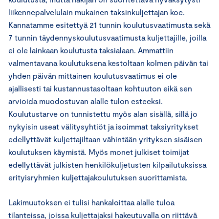
liikennepalvelulain mukainen taksinkuljettajan koe.
Kannatamme esitettyä 21 tunnin koulutusvaatimusta sekä
7 tunnin täydennyskoulutusvaatimusta kuljettajille, joilla
ei ole lainkaan koulutusta taksialaan. Ammattiin
valmentavana koulutuksena kestoltaan kolmen päivän tai
yhden päivän mittainen koulutusvaatimus ei ole
ajallisesti tai kustannustasoltaan kohtuuton eikä sen
arvioida muodostuvan alalle tulon esteeksi.
Koulutustarve on tunnistettu myös alan sisällä, sillä jo
nykyisin useat välitysyhtiöt ja isoimmat taksiyritykset
edellyttävät kuljettajiltaan vähintään yrityksen sisäisen
koulutuksen käymistä. Myös monet julkiset toimijat
edellyttävät julkisten henkilökuljetusten kilpailutuksissa
erityisryhmien kuljettajakoulutuksen suorittamista.
Lakimuutoksen ei tulisi hankaloittaa alalle tuloa
tilanteissa, joissa kuljettajaksi hakeutuvalla on riittävä