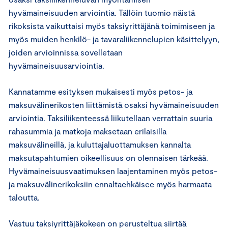
hyvämaineisuuden arviointia. Tällöin tuomio näistä
rikoksista vaikuttaisi myös taksiyrittäjänä toimimiseen ja
myös muiden henkilö- ja tavaraliikennelupien käsittelyyn,
joiden arvioinnissa sovelletaan
hyvämaineisuusarviointia.
Kannatamme esityksen mukaisesti myös petos- ja
maksuvälinerikosten liittämistä osaksi hyvämaineisuuden
arviointia. Taksiliikenteessä liikutellaan verrattain suuria
rahasummia ja matkoja maksetaan erilaisilla
maksuvälineillä, ja kuluttajaluottamuksen kannalta
maksutapahtumien oikeellisuus on olennaisen tärkeää.
Hyvämaineisuusvaatimuksen laajentaminen myös petos-
ja maksuvälinerikoksiin ennaltaehkäisee myös harmaata
taloutta.
Vastuu taksiyrittäjäkokeen on perusteltua siirtää