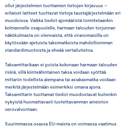
ollut järjestelmien tuottamien tietojen kirjavuus –
erilaiset laitteet tuottavat tietoja taustajärjestelmään eri
muodoissa. Vaikka tiedot ajomääristä toimitetaankin
kolmannelle osapuolelle, harmaan talouden torjunnan
näkökulmasta on olennaista, että viranomaisilla on
käytössään ajetuista taksimatkoista mahdollisimman
standardimuotoista ja eheää vertailutietoa.
Taksamittarikaan ei poista kokonaan harmaan talouden
riskiä, sillä kiinteähintainen taksa voidaan syöttää
mittariin todellista alempana tai asiakasmatka voidaan
merkitä järjestelmään esimerkiksi omana ajona.
Taksamittarin tuottamat tiedot muodostavat kuitenkin
nykyistä huomattavasti luotettavamman aineiston
verovalvontaan.
Suurimmassa osassa EU-maista on voimassa vaatimus