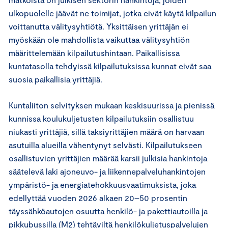
ulkopuolelle jäävät ne toimijat, jotka eivät käytä kilpailun
voittanutta välitysyhtiötä. Yksittäisen yrittäjän ei
myöskään ole mahdollista vaikuttaa välitysyhtiön
määrittelemään kilpailutushintaan. Paikallisissa
kuntatasolla tehdyissä kilpailutuksissa kunnat eivät saa
suosia paikallisia yrittäjiä.
Kuntaliiton selvityksen mukaan keskisuurissa ja pienissä
kunnissa koulukuljetusten kilpailutuksiin osallistuu
niukasti yrittäjiä, sillä taksiyrittäjien määrä on harvaan
asutuilla alueilla vähentynyt selvästi. Kilpailutukseen
osallistuvien yrittäjien määrää karsii julkisia hankintoja
säätelevä laki ajoneuvo- ja liikennepalveluhankintojen
ympäristö- ja energiatehokkuusvaatimuksista, joka
edellyttää vuoden 2026 alkaen 20–50 prosentin
täyssähköautojen osuutta henkilö- ja pakettiautoilla ja
pikkubussilla (M2) tehtäviltä henkilökuljetuspalvelujen