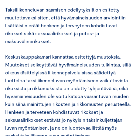
Taksiliikenneluvan saamisen edellytyksiä on esitetty
muutettavaksi siten, että hyvämaineisuuden arviointiin
lisättäisiin eräät henkeen ja terveyteen kohdistuvat
rikokset sekä seksuaalirikokset ja petos- ja
maksuvälinerikokset.
Keskuskauppakamari kannattaa esitettyjä muutoksia.
Muutokset selkeyttävät hyvämaineisuuden tulkintaa, sillä
oikeuskäsittelyissä liikennepalvelulaissa säädettyä
luetteloa taksiliikenneluvan myöntämiseen vaikuttavista
rikoksista ja rikkomuksista on pidetty tyhjentävänä, eikä
hyvämaineisuuden ole voitu katsoa vaarantuvan muiden
kuin siinä mainittujen rikosten ja rikkomusten perusteella.
Henkeen ja terveteen kohdistuvat rikokset ja
seksuaalirikokset estävät jo nykyisin taksinkuljettajan
luvan myöntämisen, ja ne on luontevaa liittää myös
osaksi taksiliikenneluvan myöntämisen