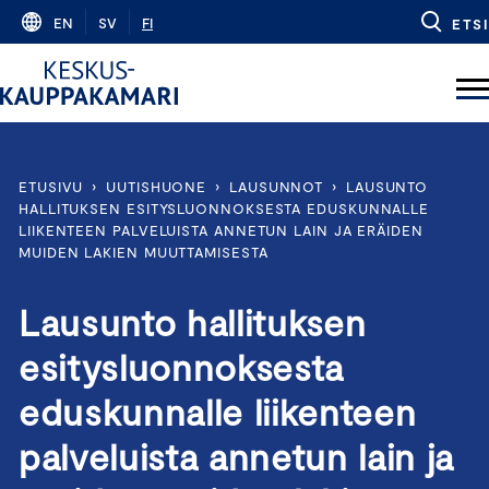
Skip
EN
SV
FI
ETSI
to
content
ETUSIVU
›
UUTISHUONE
›
LAUSUNNOT
›
LAUSUNTO
HALLITUKSEN ESITYSLUONNOKSESTA EDUSKUNNALLE
LIIKENTEEN PALVELUISTA ANNETUN LAIN JA ERÄIDEN
MUIDEN LAKIEN MUUTTAMISESTA
Lausunto hallituksen
esitysluonnoksesta
eduskunnalle liikenteen
palveluista annetun lain ja