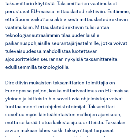
taksamittarin käytöstä. Taksamittarien vaatimukset
perustuvat EU-maissa mittauslaitedirektiiviin. Esitämme,
että Suomi vaikuttaisi aktiivisesti mittauslaitedirektiivin
vaatimuksiin. Mittauslaitedirektiivin tulisi antaa
teknologianeutraalimmin tilaa uudenlaisille
paikannuspohjaisille seurantajärjestelmille, jotka voivat
tulevaisuudessa mahdollistaa luotettavan
ajosuoritteiden seurannan nykyisiä taksamittareita
edullisemmilla teknologioilla.
Direktiivin mukaisten taksamittarien toimittajia on
Euroopassa paljon, koska mittarivaatimus on EU-maissa
yleinen ja laitteistoihin soveltuvia ohjelmistoja voivat
tuottaa monet eri ohjelmistotoimijat. Taksamittari
soveltuu myös kiinteähintaisten matkojen ajamiseen,
mutta se kerää tietoa kaikista ajosuoritteista. Taksialan
arvion mukaan lähes kaikki taksiyrittäjät tarjoavat