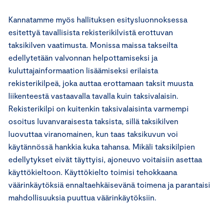
Kannatamme myös hallituksen esitysluonnoksessa
esitettyä tavallisista rekisterikilvistä erottuvan
taksikilven vaatimusta. Monissa maissa takseilta
edellytetään valvonnan helpottamiseksi ja
kuluttajainformaation lisäämiseksi erilaista
rekisterikilpeä, joka auttaa erottamaan taksit muusta
liikenteestä vastaavalla tavalla kuin taksivalaisin.
Rekisterikilpi on kuitenkin taksivalaisinta varmempi
osoitus luvanvaraisesta taksista, sillä taksikilven
luovuttaa viranomainen, kun taas taksikuvun voi
käytännössä hankkia kuka tahansa. Mikäli taksikilpien
edellytykset eivät täyttyisi, ajoneuvo voitaisiin asettaa
käyttökieltoon. Käyttökielto toimisi tehokkaana
väärinkäytöksiä ennaltaehkäisevänä toimena ja parantaisi
mahdollisuuksia puuttua väärinkäytöksiin.