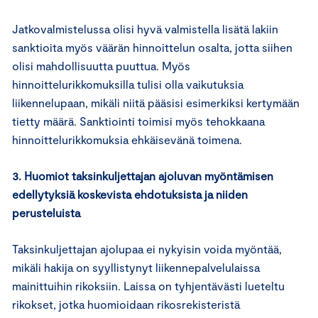
Jatkovalmistelussa olisi hyvä valmistella lisätä lakiin
sanktioita myös väärän hinnoittelun osalta, jotta siihen
olisi mahdollisuutta puuttua. Myös
hinnoittelurikkomuksilla tulisi olla vaikutuksia
liikennelupaan, mikäli niitä pääsisi esimerkiksi kertymään
tietty määrä. Sanktiointi toimisi myös tehokkaana
hinnoittelurikkomuksia ehkäisevänä toimena.
3. Huomiot taksinkuljettajan ajoluvan myöntämisen
edellytyksiä koskevista ehdotuksista ja niiden
perusteluista
Taksinkuljettajan ajolupaa ei nykyisin voida myöntää,
mikäli hakija on syyllistynyt liikennepalvelulaissa
mainittuihin rikoksiin. Laissa on tyhjentävästi lueteltu
rikokset, jotka huomioidaan rikosrekisteristä