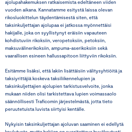
ajolupahakemuksen ratkaisemista edeltäneen viiden
vuoden aikana. Kannatamme esitystä laissa olevan
rikosluokittelun täydentämisestä siten, että
taksinkuljettajan ajolupaa ei jatkossa myönnettäisi
hakijalle, joka on syyllistynyt eräisiin vapauteen
kohdistuviin rikoksiin, veropetoksiin, petoksiin,
maksuvälinerikoksiin, ampuma-aserikoksiin sekä
vaarallisen esineen hallussapitoon liittyviin rikoksiin.
Esitämme lisäksi, että lakiin lisättäisiin välitysyhtiöitä ja
taksiyrittäjiä koskeva taksiliikennelupien ja
taksinkuljettajien ajolupien tarkistusvelvoite, jonka
mukaan niiden olisi tarkistettava lupien voimassaolo
säännöllisesti Traficomin järjestelmästä, jotta tieto
peruutetuista luvista siirtyisi kentälle.
Nykyisin taksinkuljettajan ajoluvan saaminen ei edellytä
koulutusta, mutta hakijan on suoritettava hyväksytysti