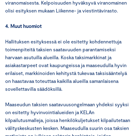
viranomaisesta. Kelpoisuuden hyväksyvä viranomainen
olisi esityksen mukaan Liikenne- ja viestintävirasto.
4. Muut huomiot
Hallituksen esityksessä ei ole esitetty kohdennettuja
toimenpiteitä taksien saatavuuden parantamiseksi
harvaan asutuilla alueilla. Koska taksimarkkinat ja
asiakastarpeet ovat kaupungeissa ja maaseudulla hyvin
erilaiset, markkinoiden kehitystä tukevaa taksisääntelyä
on haastavaa toteuttaa kaikilla alueilla samanlaisena
sovellettavilla säädöksillä.
Maaseudun taksien saatavuusongelmaan yhdeksi syyksi
on esitetty hyvinvointialueiden ja KELAn
kilpailutusmalleja, joissa henkilökuljetukset kilpailutetaan
välityskeskusten kesken. Maaseudulla suurin osa taksien
matkoista on julkisen sektorin hankintoja, joiden