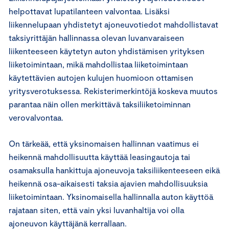
helpottavat lupatilanteen valvontaa. Lisäksi
liikennelupaan yhdistetyt ajoneuvotiedot mahdollistavat
taksiyrittäjän hallinnassa olevan luvanvaraiseen
liikenteeseen käytetyn auton yhdistämisen yrityksen
liiketoimintaan, mikä mahdollistaa liiketoimintaan
käytettävien autojen kulujen huomioon ottamisen
yritysverotuksessa. Rekisterimerkintöjä koskeva muutos
parantaa näin ollen merkittävä taksiliiketoiminnan
verovalvontaa.
On tärkeää, että yksinomaisen hallinnan vaatimus ei
heikennä mahdollisuutta käyttää leasingautoja tai
osamaksulla hankittuja ajoneuvoja taksiliikenteeseen eikä
heikennä osa-aikaisesti taksia ajavien mahdollisuuksia
liiketoimintaan. Yksinomaisella hallinnalla auton käyttöä
rajataan siten, että vain yksi luvanhaltija voi olla
ajoneuvon käyttäjänä kerrallaan.