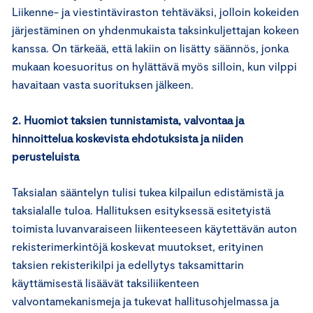
Liikenne- ja viestintäviraston tehtäväksi, jolloin kokeiden
järjestäminen on yhdenmukaista taksinkuljettajan kokeen
kanssa. On tärkeää, että lakiin on lisätty säännös, jonka
mukaan koesuoritus on hylättävä myös silloin, kun vilppi
havaitaan vasta suorituksen jälkeen.
2. Huomiot taksien tunnistamista, valvontaa ja
hinnoittelua koskevista ehdotuksista ja niiden
perusteluista
Taksialan sääntelyn tulisi tukea kilpailun edistämistä ja
taksialalle tuloa. Hallituksen esityksessä esitetyistä
toimista luvanvaraiseen liikenteeseen käytettävän auton
rekisterimerkintöjä koskevat muutokset, erityinen
taksien rekisterikilpi ja edellytys taksamittarin
käyttämisestä lisäävät taksiliikenteen
valvontamekanismeja ja tukevat hallitusohjelmassa ja