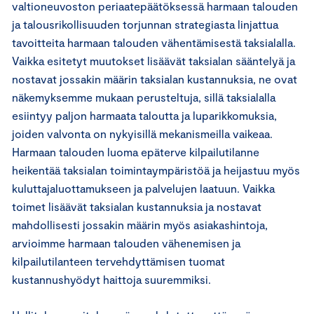
valtioneuvoston periaatepäätöksessä harmaan talouden
ja talousrikollisuuden torjunnan strategiasta linjattua
tavoitteita harmaan talouden vähentämisestä taksialalla.
Vaikka esitetyt muutokset lisäävät taksialan sääntelyä ja
nostavat jossakin määrin taksialan kustannuksia, ne ovat
näkemyksemme mukaan perusteltuja, sillä taksialalla
esiintyy paljon harmaata taloutta ja luparikkomuksia,
joiden valvonta on nykyisillä mekanismeilla vaikeaa.
Harmaan talouden luoma epäterve kilpailutilanne
heikentää taksialan toimintaympäristöä ja heijastuu myös
kuluttajaluottamukseen ja palvelujen laatuun. Vaikka
toimet lisäävät taksialan kustannuksia ja nostavat
mahdollisesti jossakin määrin myös asiakashintoja,
arvioimme harmaan talouden vähenemisen ja
kilpailutilanteen tervehdyttämisen tuomat
kustannushyödyt haittoja suuremmiksi.