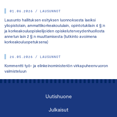
01.06.2026 / LAUSUNNOT
Lausunto hallituksen esityksen luonnoksesta laeiksi
yliopistolain, ammattikorkeakoululain, opintotukilain 4 §:n
ja korkeakouluopiskelijoiden opiskeluterveydenhuollosta
annetun lain 2 §:n muuttamisesta (tutkinto avoimena
korkeakouluopetuksena)
26.05.2026 / LAUSUNNOT
Kommentti työ- ja elinkeinoministeriön virkapuheenvuoron
valmisteluun
Uutishuone
Julkaisut