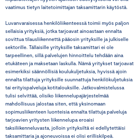
vaatimus tietyn laitetoimittajan taksamittarin käytöstä.
Luvanvaraisessa henkilöliikenteessä toimii myös paljon
sellaisia yrityksiä, jotka tarjoavat ainoastaan ennalta
sovittua tilausliikennettä pääosin yrityksille ja julkiselle
sektorille. Tällaisille yrityksille taksamittari ei ole
tarpeellinen, sillä palvelujen hinnoittelu tehdään aina
etukäteen ja maksetaan laskulla. Nämä yritykset tarjoavat
esimerkiksi säännöllisiä koulukuljetuksia, hyvissä ajoin
ennalta tilattuja yrityksille suunnattuja henkilökuljetuksia
tai erityispalveluja kotitalouksille. Jatkovalmistelussa
tulisi selvittää, olisiko liikennelupajärjestelmää
mahdollisuus jalostaa siten, että yksinomaan
sopimusliikenteen luonteisia ennalta tilattuja palveluja
tarjoavien yritysten liikennelupa eroaisi
taksiliikenneluvasta, jolloin yrityksiltä ei edellytettäisi
taksamittaria ja ajoneuvoissa ei olisi erilliskilpeä.