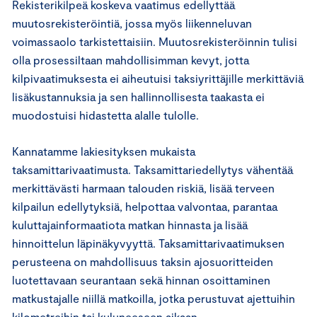
Rekisterikilpeä koskeva vaatimus edellyttää
muutosrekisteröintiä, jossa myös liikenneluvan
voimassaolo tarkistettaisiin. Muutosrekisteröinnin tulisi
olla prosessiltaan mahdollisimman kevyt, jotta
kilpivaatimuksesta ei aiheutuisi taksiyrittäjille merkittäviä
lisäkustannuksia ja sen hallinnollisesta taakasta ei
muodostuisi hidastetta alalle tulolle.
Kannatamme lakiesityksen mukaista
taksamittarivaatimusta. Taksamittariedellytys vähentää
merkittävästi harmaan talouden riskiä, lisää terveen
kilpailun edellytyksiä, helpottaa valvontaa, parantaa
kuluttajainformaatiota matkan hinnasta ja lisää
hinnoittelun läpinäkyvyyttä. Taksamittarivaatimuksen
perusteena on mahdollisuus taksin ajosuoritteiden
luotettavaan seurantaan sekä hinnan osoittaminen
matkustajalle niillä matkoilla, jotka perustuvat ajettuihin
kilometreihin tai kuluneeseen aikaan.