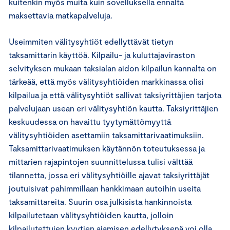
kuitenkin myös muita kuin sovelluksella ennalta
maksettavia matkapalveluja.
Useimmiten välitysyhtiöt edellyttävät tietyn
taksamittarin käyttöä. Kilpailu- ja kuluttajaviraston
selvityksen mukaan taksialan aidon kilpailun kannalta on
tärkeää, että myös välitysyhtiöiden markkinassa olisi
kilpailua ja että välitysyhtiöt sallivat taksiyrittäjien tarjota
palvelujaan usean eri välitysyhtiön kautta. Taksiyrittäjien
keskuudessa on havaittu tyytymättömyyttä
välitysyhtiöiden asettamiin taksamittari­vaatimuksiin.
Taksamittarivaatimuksen käytännön toteutuksessa ja
mittarien rajapintojen suunnittelussa tulisi välttää
tilannetta, jossa eri välitysyhtiöille ajavat taksiyrittäjät
joutuisivat pahimmillaan hankkimaan autoihin useita
taksamittareita. Suurin osa julkisista hankinnoista
kilpailutetaan välitysyhtiöiden kautta, jolloin
kilpailutettujen kyytien ajamisen edellytyksenä voi olla