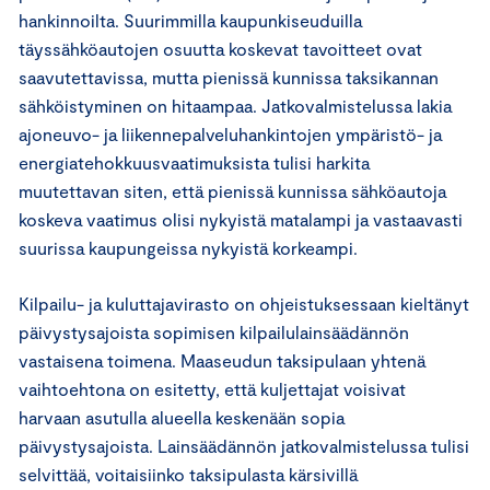
hankinnoilta. Suurimmilla kaupunkiseuduilla
täyssähköautojen osuutta koskevat tavoitteet ovat
saavutettavissa, mutta pienissä kunnissa taksikannan
sähköistyminen on hitaampaa. Jatkovalmistelussa lakia
ajoneuvo- ja liikennepalveluhankintojen ympäristö- ja
energiatehokkuusvaatimuksista tulisi harkita
muutettavan siten, että pienissä kunnissa sähköautoja
koskeva vaatimus olisi nykyistä matalampi ja vastaavasti
suurissa kaupungeissa nykyistä korkeampi.
Kilpailu- ja kuluttajavirasto on ohjeistuksessaan kieltänyt
päivystysajoista sopimisen kilpailulainsäädännön
vastaisena toimena. Maaseudun taksipulaan yhtenä
vaihtoehtona on esitetty, että kuljettajat voisivat
harvaan asutulla alueella keskenään sopia
päivystysajoista. Lainsäädännön jatkovalmistelussa tulisi
selvittää, voitaisiinko taksipulasta kärsivillä