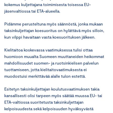
kokemus kuljettajana toimimisesta toisessa EU-
jäsenvaltiossa tai ETA-alueella.
Pidämme perusteltuna myös säännöstä, jonka mukaan
taksinkuljettajan koesuoritus on hylättävä myös silloin,
kun vilppi havaitaan vasta koesuorituksen jälkeen.
Kielitaitoa koskevassa vaatimuksessa tulisi ottaa
huomioon muualta Suomeen muuttaneiden heikommat
mahdollisuudet suomen- ja ruotsinkielisen palvelun
tuottamiseen, jotta kielitaitovaatimuksesta ei
muodostuisi merkittävää alalle tulon estettä.
Esitetyn taksinkuljettajan koulutusvaatimuksen takia
kansallisesti olisi tarpeen myös säätää muussa EU- tai
ETA-valtiossa suoritetusta taksinkuljettajan
kelpoisuudesta sekä kelpoisuuden hyväksyvästä