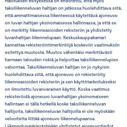
Hallituksen esityksessä on ehdotettu, että myös
taksiliikenneluvan haltijan on jatkossa huolehdittava siitä,
että ammattimaisessa liikenteessä käytettävä ajoneuvo
on luvan haltijan yksinomaisessa hallinnassa, ja että se
on merkitty liikenneasioiden rekisteriin ja yhdistetty
luvanhaltijan liikennelupaan. Keskuskauppakamari
kannattaa rekisteröintimerkintöjä koskeviin vaatimuksiin
esitettyä muutosta. Muutos vähentäisi merkittävästi
harmaan talouden riskiä ja helpottaa taksiliikennelupien
valvontaa. Taksiliikenneluvan haltijan on jo nykyisin
huolehdittava siitä, että ajoneuvo on rekisteröity
liikenneasioiden rekisteriin ja sen käyttötarkoitukseksi
on ilmoitettu luvanvarainen käyttö. Koska vaatimus
rekisteröidä ajoneuvo luvanhaltijan yksinomaiseen
hallintaan ei tällä hetkellä koske taksiliikenneluvan
haltijoita, taksiliikenneluvan haltijoilla ei ole myöskään
velvoitetta liittää ajoneuvo liikennelupaansa.
Liikennelupajärjestelmään yhdistetyt ajoneuvotiedot