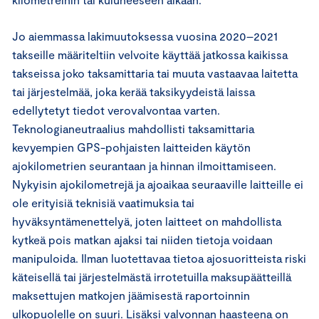
Jo aiemmassa lakimuutoksessa vuosina 2020–2021
takseille määriteltiin velvoite käyttää jatkossa kaikissa
takseissa joko taksamittaria tai muuta vastaavaa laitetta
tai järjestelmää, joka kerää taksikyydeistä laissa
edellytetyt tiedot verovalvontaa varten.
Teknologianeutraalius mahdollisti taksamittaria
kevyempien GPS-pohjaisten laitteiden käytön
ajokilometrien seurantaan ja hinnan ilmoittamiseen.
Nykyisin ajokilometrejä ja ajoaikaa seuraaville laitteille ei
ole erityisiä teknisiä vaatimuksia tai
hyväksyntämenettelyä, joten laitteet on mahdollista
kytkeä pois matkan ajaksi tai niiden tietoja voidaan
manipuloida. Ilman luotettavaa tietoa ajosuoritteista riski
käteisellä tai järjestelmästä irrotetuilla maksupäätteillä
maksettujen matkojen jäämisestä raportoinnin
ulkopuolelle on suuri. Lisäksi valvonnan haasteena on