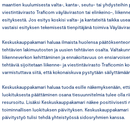
maantien kuulumisesta valta-, kanta-, seutu- tai yhdysteihin pä
viestintävirasto Traficom väyläviraston tai elinkeino-, liike
esityksestä. Jos esitys koskisi valta- ja kantateitä taikka us
vastaisi esityksen tekemisestä tienpitäjänä toimiva Väylävira
Keskuskauppakamari haluaa ilmaista huolensa päätöksenteon
tehtävien lakimuutosten ja uusien tehtävien osalta. Valtakun
liikenneverkon kehittäminen ja ennakoitavuus on ensiarvoisen
tehtäviä sijoitetaan liikenne- ja viestintävirasto Traficomin k
varmistuttava siitä, että kokonaiskuva pystytään säilyttämää
Keskuskauppakamari haluaa tuoda esille näkemyksenään, että
luokituksesta päättäminen osana tiesuunnitelmia tulee olla riit
resursoitu. Lisäksi Keskuskauppakamari näkee positiivisesti
toiminnallisen luokituksen päivityksen. Keskuskauppakamari k
päivitystyö tulisi tehdä yhteistyössä sidosryhmien kanssa.