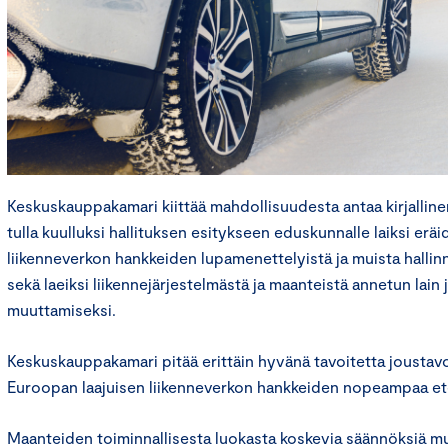
Keskuskauppakamari kiittää mahdollisuudesta antaa kirjallinen
tulla kuulluksi hallituksen esitykseen eduskunnalle laiksi erä
liikenneverkon hankkeiden lupamenettelyistä ja muista hallinn
sekä laeiksi liikennejärjestelmästä ja maanteistä annetun lain j
muuttamiseksi.
Keskuskauppakamari pitää erittäin hyvänä tavoitetta joustavo
Euroopan laajuisen liikenneverkon hankkeiden nopeampaa et
Maanteiden toiminnallisesta luokasta koskevia säännöksiä mu