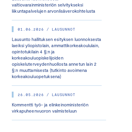
valtiovarainministeriön selvitykseksi
liikuntapalvelujen arvonlisäverokohtelusta
01.06.2026 / LAUSUNNOT
Lausunto hallituksen esityksen luonnoksesta
laeiksi yliopistolain, ammattikorkeakoululain,
opintotukilain 4 §:n ja
korkeakouluopiskelijoiden
opiskeluterveydenhuollosta annetun lain 2
§:n muuttamisesta (tutkinto avoimena
korkeakouluopetuksena)
26.05.2026 / LAUSUNNOT
Kommentti työ- ja elinkeinoministeriön
virkapuheenvuoron valmisteluun