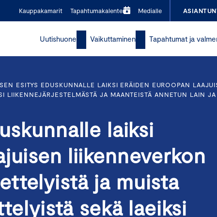
Kauppakamarit
Tapahtumakalenteri
Medialle
ASIANTUN
Uutishuone
Vaikuttaminen
Tapahtumat ja valme
KSEN ESITYS EDUSKUNNALLE LAIKSI ERÄIDEN EUROOPAN LAAJU
SI LIIKENNEJÄRJESTELMÄSTÄ JA MAANTEISTÄ ANNETUN LAIN JA 
uskunnalle laiksi
juisen liikenneverkon
ttelyistä ja muista
telyistä sekä laeiksi