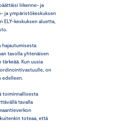
ättäisi liikenne- ja
nne- ja ympäristökeskuksen
ean ELY-keskuksen aluetta,
sto.
 hajautumisesta
nan tasolla yhtenäisen
 tärkeää. Kun uusia
oordinointivastuulle, on
n edelleen.
 toiminnallisesta
tävällä tavalla
 maantieverkon
uitenkin toteaa, että