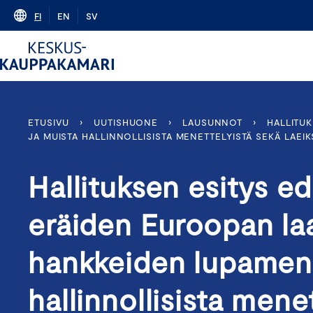
Skip
FI
EN
SV
to
content
ETUSIVU
›
UUTISHUONE
›
LAUSUNNOT
›
HALLITU
JA MUISTA HALLINNOLLISISTA MENETTELYISTÄ SEKÄ LAEIK
Hallituksen esitys ed
eräiden Euroopan laa
hankkeiden lupamene
hallinnollisista menet