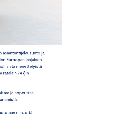
 asiantuntijalausunto ja
iden Euroopan laajuisen
ollisista menettelyistä
a ratalain 74 §:n
ittaa ja nopeuttaa
enemistä.
utetaan niin, että