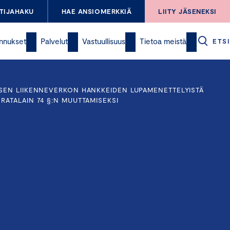
TIJAHAKU
HAE ANSIOMERKKIÄ
LIITY JÄSENEKSI
nnukset
Palvelut
Vastuullisuus
Tietoa meistä
ETSI
ISEN LIIKENNEVERKON HANKKEIDEN LUPAMENETTELYISTÄ
RATALAIN 74 §:N MUUTTAMISEKSI