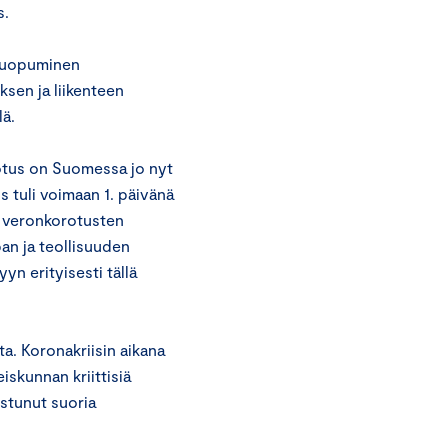
s.
a luopuminen
ksen ja liikenteen
lä.
otus on Suomessa jo nyt
s tuli voimaan 1. päivänä
n veronkorotusten
pan ja teollisuuden
yn erityisesti tällä
ta. Koronakriisin aikana
iskunnan kriittisiä
istunut suoria