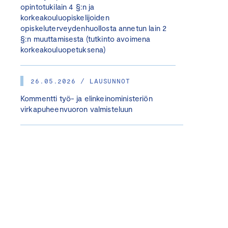
opintotukilain 4 §:n ja
korkeakouluopiskelijoiden
opiskeluterveydenhuollosta annetun lain 2
§:n muuttamisesta (tutkinto avoimena
korkeakouluopetuksena)
26.05.2026 / LAUSUNNOT
Kommentti työ- ja elinkeinoministeriön
virkapuheenvuoron valmisteluun