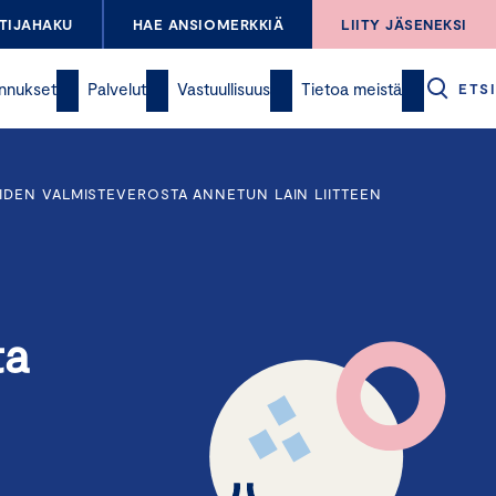
TIJAHAKU
HAE ANSIOMERKKIÄ
LIITY JÄSENEKSI
nnukset
Palvelut
Vastuullisuus
Tietoa meistä
ETSI
IDEN VALMISTEVEROSTA ANNETUN LAIN LIITTEEN
ta