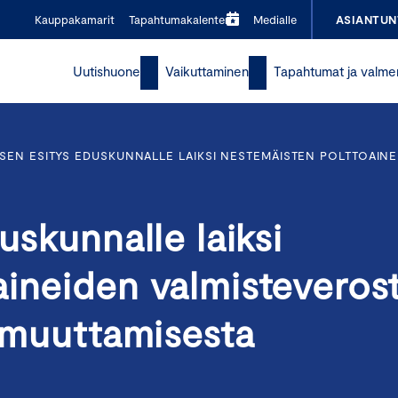
Kauppakamarit
Tapahtumakalenteri
Medialle
ASIANTUN
Uutishuone
Vaikuttaminen
Tapahtumat ja valme
SEN ESITYS EDUSKUNNALLE LAIKSI NESTEMÄISTEN POLTTOAINE
uskunnalle laiksi
aineiden valmisteveros
n muuttamisesta