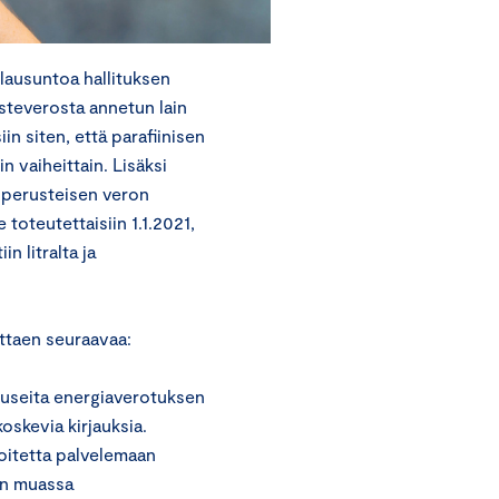
ausuntoa hallituksen
steverosta annetun lain
in siten, että parafiinisen
n vaiheittain. Lisäksi
uperusteisen veron
oteutettaisiin 1.1.2021,
n litralta ja
ttaen seuraavaa:
n useita energiaverotuksen
skevia kirjauksia.
voitetta palvelemaan
un muassa