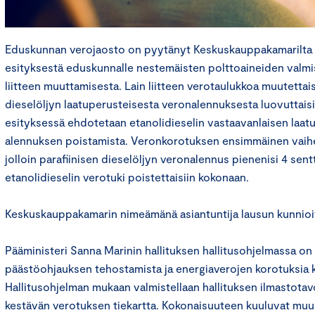
Eduskunnan verojaosto on pyytänyt Keskuskauppakamarilta l
esityksestä eduskunnalle nestemäisten polttoaineiden valmi
liitteen muuttamisesta. Lain liitteen verotaulukkoa muutettaisi
dieselöljyn laatuperusteisesta veronalennuksesta luovuttaisii
esityksessä ehdotetaan etanolidieselin vastaavanlaisen laat
alennuksen poistamista. Veronkorotuksen ensimmäinen vaihe t
jolloin parafiinisen dieselöljyn veronalennus pienenisi 4 senttii
etanolidieselin verotuki poistettaisiin kokonaan.
Keskuskauppakamarin nimeämänä asiantuntija lausun kunnioi
Pääministeri Sanna Marinin hallituksen hallitusohjelmassa o
päästöohjauksen tehostamista ja energiaverojen korotuksia ko
Hallitusohjelman mukaan valmistellaan hallituksen ilmastota
kestävän verotuksen tiekartta. Kokonaisuuteen kuuluvat mu