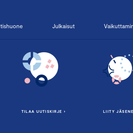
tishuone
Julkaisut
Vaikuttami
TILAA UUTISKIRJE ›
LIITY JÄSENE