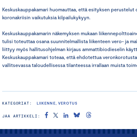
Keskuskauppakamari huomauttaa, että esityksen perustelut 
koronakriisin vaikutuksia kilpailukykyyn.
Keskuskauppakamarin näkemyksen mukaan liikennepolttoaine
tulisi toteuttaa osana suunnitelmallista liikenteen vero- ja 
liittyy myös hallitusohjelman kirjaus ammattibiodieselin käy
Keskuskauppakamari toteaa, että ehdotettua veronkorotusta e
vallitsevassa taloudellisessa tilanteessa irrallaan muista toim
KATEGORIAT:
LIIKENNE, VEROTUS
JAA ARTIKKELI: