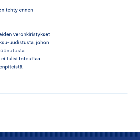
on tehty ennen
iden veronkiristykset
maksu-uudistusta, johon
ttöönotosta.
i tulisi toteuttaa
enpiteistä.