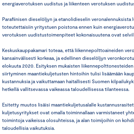
energiaverotuksen uudistus ja liikenteen verotuksen uudistu
Parafiinisen dieselöljyn ja etanolidieselin veronalennuksist
toteutettaisiin yritystuen poistona ennen kuin energiaverotu
verotuksen uudistustoimenpiteet kokonaisuutena ovat selvil
Keskuskauppakamari toteaa, että liikennepolttoaineiden ver
kansainvälisesti korkeaa, ja edellinen dieselöljyn veronkorotu
elokuuta 2020. Esityksen mukaisten liikennepolttonesteide
siirtyminen maantiekuljetusten hintoihin tulisi lisäämään kau
kustannuksia ja vaikuttamaan haitallisesti Suomen kilpailukyky
hetkellä vallitsevassa vaikeassa taloudellisessa tilanteessa.
Esitetty muutos lisäisi maantiekuljetusalalle kustannusrasitet
kuljetusyritykset ovat omalla toiminnallaan varmistaneet yhte
toimintoja vaikeissa olosuhteissa, ja alan toimijoihin on kohd
taloudellisia vaikutuksia.