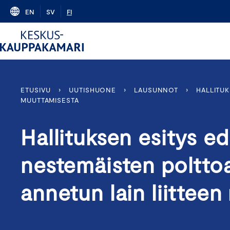
Skip
EN
SV
FI
to
content
ETUSIVU
›
UUTISHUONE
›
LAUSUNNOT
›
HALLITUK
MUUTTAMISESTA
Hallituksen esitys ed
nestemäisten poltto
annetun lain liittee