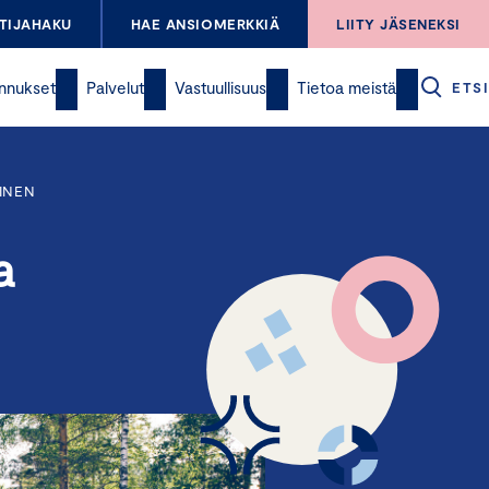
TIJAHAKU
HAE ANSIOMERKKIÄ
LIITY JÄSENEKSI
nnukset
Palvelut
Vastuullisuus
Tietoa meistä
ETSI
INEN
a