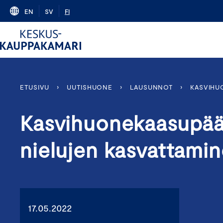
Skip
EN
SV
FI
to
content
ETUSIVU
›
UUTISHUONE
›
LAUSUNNOT
›
KASVIHU
Kasvihuonekaasupää
nielujen kasvattami
17.05.2022