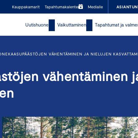
Kauppakamarit
Tapahtumakalenteri
Medialle
ASIANTUN
Uutishuone
Vaikuttaminen
Tapahtumat ja valme
ONEKAASUPÄÄSTÖJEN VÄHENTÄMINEN JA NIELUJEN KASVATTAM
stöjen vähentäminen j
nen