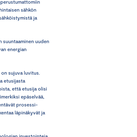
n perustumattomiin
hintaisen sähkön
sähköistymistä ja
en suuntaaminen uuden
van energian
on sujuva luvitus.
a etusijasta
ta, että etusija olisi
imerkiksi epäselvää,
entävät prosessi-
akentaa läpinäkyvät ja
nologian investointeja