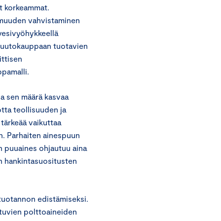
at korkeammat.
armuuden vahvistaminen
svesivyöhykkeellä
 huutokauppaan tuotavien
ittisen
pamalli.
ja sen määrä kasvaa
tta teollisuuden ja
tärkeää vaikuttaa
n. Parhaiten ainespuun
in puuaines ohjautuu aina
n hankintasuositusten
tuotannon edistämiseksi.
tuvien polttoaineiden