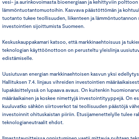
vesi- ja aurinkovoimasta bioenergiaan ja kehittyviin polttoo
lämmöntuotantomuotoihin. Kasvava päästöttömän ja kohtuu
tuotanto tukee teollisuuden, liikenteen ja lämmöntuotannon 
investointien sijoittumista Suomeen.
Keskuskauppakamari katsoo, että markkinaehtoisuus ja tuki
teknologian käyttöönottoon on perusteltu yleislinja uusiutu
edistämiselle.
Uusiutuvan energian markkinaehtoisen kasvun yksi edellytys 
Hallituksen 7.4. linjaus vihreiden investointien määräaikaisest
lupakäsittelyssä on lupaava avaus. On kuitenkin huomionarvois
määräaikainen ja koskee nimettyjä investointityyppejä. On es
kuuluvatko sähkön siirtoverkot tai teollisuuden päästöjä väh
investoinnit ohituskaistan piiriin. Etusijamenettelylle tulee r
teknologianeutraalit ehdot.
Ilmastotavoitteissa onnistuminen vaatii mittavia puhtaan tek