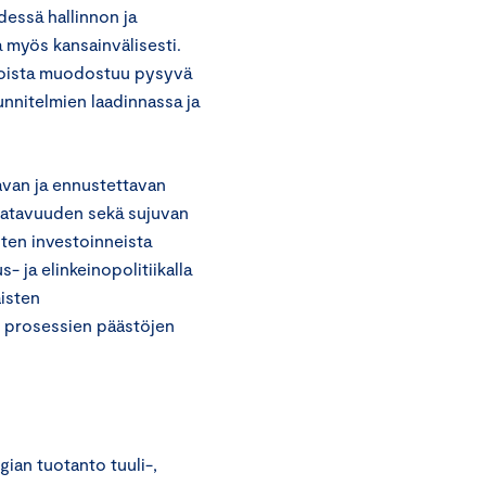
hdessä hallinnon ja
 myös kansainvälisesti.
rtoista muodostuu pysyvä
unnitelmien laadinnassa ja
avan ja ennustettavan
aatavuuden sekä sujuvan
sten investoinneista
- ja elinkeinopolitiikalla
äisten
en prosessien päästöjen
ian tuotanto tuuli-,