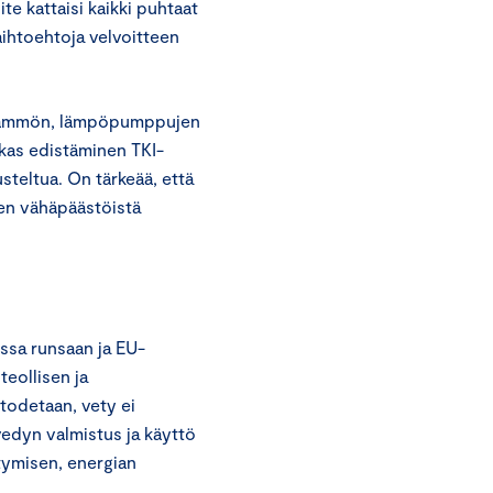
ite kattaisi kaikki puhtaat
aihtoehtoja velvoitteen
lämmön, lämpöpumppujen
kas edistäminen TKI-
usteltua. On tärkeää, että
ten vähäpäästöistä
ssa runsaan ja EU-
eollisen ja
todetaan, vety ei
vedyn valmistus ja käyttö
tymisen, energian