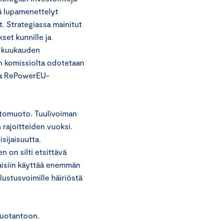
tä lupamenettelyt
t. Strategiassa mainitut
set kunnille ja
12 kuukauden
n komissiolta odotetaan
na RePowerEU-
ntomuoto. Tuulivoiman
rajoitteiden vuoksi.
ijaisuutta.
 on silti etsittävä
taisiin käyttää enemmän
ustusvoimille häiriöstä
tuotantoon.