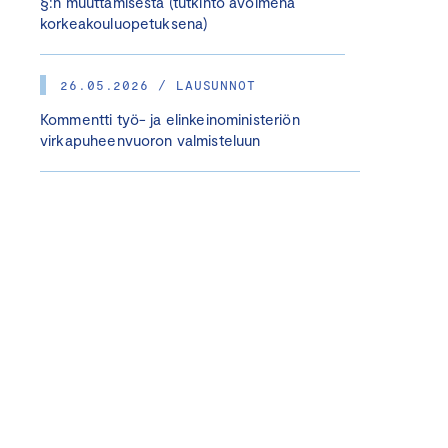
§:n muuttamisesta (tutkinto avoimena
korkeakouluopetuksena)
26.05.2026 / LAUSUNNOT
Kommentti työ- ja elinkeinoministeriön
virkapuheenvuoron valmisteluun