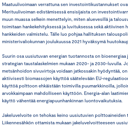
Maatuulivoimaan verrattuna sen investointikustannukset ov
Merituulivoiman edistämisessä ensisijaista on investointiv
muun muassa selkein menettelyin, miten aluevesillä ja talou
toimitaan hankekehityksessä ja luvituksessa sekä aktiivinen
hankkeiden valmistelu. Tälle luo pohjaa hallituksen talouspoli
ministerivaliokunnan joulukuussa 2021 hyväksymä huutokaup
Suurin osa uusiutuvan energian tuotannosta on bioenergiaa 
strategian taustalaskelmien mukaan 2020- ja 2030-luvulla. Jo
metsänhoidon sivuvirtoja voidaan jatkossakin hyödyntää, on 
aktiivisesti biomassojen käyttöä säätelevään EU-regulaatioo
käyttöä polttoon ehkäistään toimivilla puumarkkinoilla, jollo
arvokkaimpaan mahdolliseen käyttöön. Energia-alan laatimie
käyttö vähentää energiapuunhankinnan luontovaikutuksia.
Jakeluvelvoite on tehokas keino uusiutuvien polttoaineiden 
Liikennesähkön ottamista mukaan jakeluvelvoitteeseen uusiu