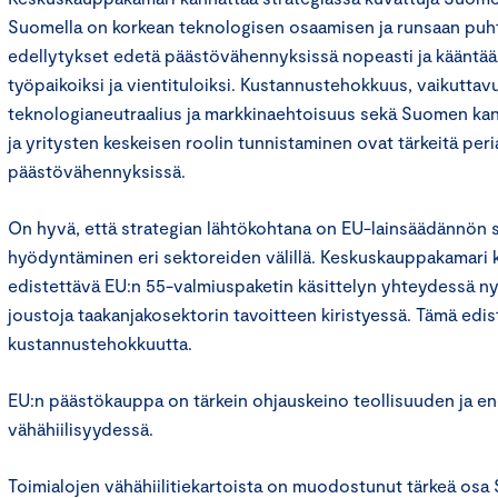
Suomella on korkean teknologisen osaamisen ja runsaan puh
edellytykset edetä päästövähennyksissä nopeasti ja kääntää 
työpaikoiksi ja vientituloiksi. Kustannustehokkuus, vaikuttav
teknologianeutraalius ja markkinaehtoisuus sekä Suomen kan
ja yritysten keskeisen roolin tunnistaminen ovat tärkeitä peri
päästövähennyksissä.
On hyvä, että strategian lähtökohtana on EU-lainsäädännön s
hyödyntäminen eri sektoreiden välillä. Keskuskauppakamari
edistettävä EU:n 55-valmiuspaketin käsittelyn yhteydessä n
joustoja taakanjakosektorin tavoitteen kiristyessä. Tämä ed
kustannustehokkuutta.
EU:n päästökauppa on tärkein ohjauskeino teollisuuden ja e
vähähiilisyydessä.
Toimialojen vähähiilitiekartoista on muodostunut tärkeä os