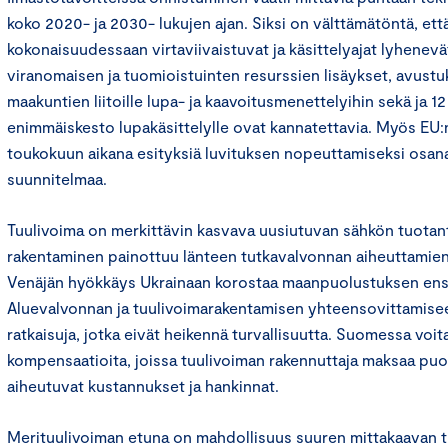
koko 2020- ja 2030- lukujen ajan. Siksi on välttämätöntä, et
kokonaisuudessaan virtaviivaistuvat ja käsittelyajat lyhenevä
viranomaisen ja tuomioistuinten resurssien lisäykset, avustuk
maakuntien liitoille lupa- ja kaavoitusmenettelyihin sekä ja 
enimmäiskesto lupakäsittelylle ovat kannatettavia. Myös EU:
toukokuun aikana esityksiä luvituksen nopeuttamiseksi osa
suunnitelmaa.
Tuulivoima on merkittävin kasvava uusiutuvan sähkön tuota
rakentaminen painottuu länteen tutkavalvonnan aiheuttamien 
Venäjän hyökkäys Ukrainaan korostaa maanpuolustuksen ensis
Aluevalvonnan ja tuulivoimarakentamisen yhteensovittamiseen
ratkaisuja, jotka eivät heikennä turvallisuutta. Suomessa voi
kompensaatioita, joissa tuulivoiman rakennuttaja maksaa puol
aiheutuvat kustannukset ja hankinnat.
Merituulivoiman etuna on mahdollisuus suuren mittakaavan 