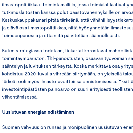
ilmastopolitiikkaa. Toimintamallilla, jossa toimialat laativat y
tutkimuslaitosten kanssa polut päästövähennyksille on arvoa
Keskuskauppakamari pitää tärkeänä, että vähähiilisyystieka
ja elävä osa ilmastopolitiikkaa, niitä hyödynnetään ilmastosu
toimeenpanossa ja että niitä päivitetään säännöllisesti.
Kuten strategiassa todetaan, tiekartat korostavat mahdollist
toimintaympäristön, TKI-panostusten, osaavan työvoiman s
sääntelyn ja luvituksen tärkeyttä. Koska merkittävä osa yrity
kohdistuu 2020-luvulla vihreään siirtymään, on yleisellä talous
tärkeä rooli myös ilmastotavoitteissa onnistumisessa. Yksitt
investointipäätösten painoarvo on suuri erityisesti teollist
vähentämisessä.
Uusiutuvan energian edistäminen
Suomen vahvuus on runsas ja monipuolinen uusiutuvan energ