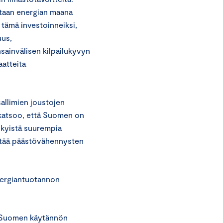
taan energian maana
tämä investoinneiksi,
uus,
sainvälisen kilpailukyvyn
aatteita
allimien joustojen
 katsoo, että Suomen on
ykyistä suurempia
istää päästövähennysten
nergiantuotannon
a Suomen käytännön