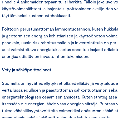
rinnalle Alankomaiden tapaan tulisi harkita. Tällöin jakeluvelvo
käyttövoimanlähteet ja laajentaisi polttoaineenjakelijoiden v
täyttämiseksi kustannustehokkaasti.
Polttoon perustumattoman lämmöntuotannon, kuten hukka
ja geotermisen energian kehittämisen ja käyttöönoton voima
panoksin, uusin riskirahoitusmallein ja investointituin on per
uusi valmisteltava energiatukiasetus soveltuu laajasti erilais
energiaa edistävien investointien tukemiseen.
Vety ja sähköpolttoaineet
Suomella on hyvät edellytykset olla edelläkävijä vetytaloude
vertailussa edullisen ja päästöttömän sähköntuotannon sekä t
energiateknologisen osaamisen ansiosta. Kuten strategiassa 
itsessään ole energian lähde vaan energian siirtäjä. Puhtaan 
tukee vähähiilisyystavoitteita esimerkiksi epäsuoran sähköis
varastoinnin sekä sähköpolttoaineiden kehityksen kautta.