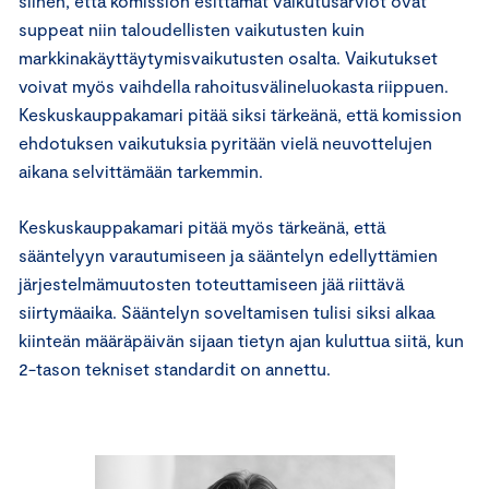
siihen, että komission esittämät vaikutusarviot ovat
suppeat niin taloudellisten vaikutusten kuin
markkinakäyttäytymisvaikutusten osalta. Vaikutukset
voivat myös vaihdella rahoitusvälineluokasta riippuen.
Keskuskauppakamari pitää siksi tärkeänä, että komission
ehdotuksen vaikutuksia pyritään vielä neuvottelujen
aikana selvittämään tarkemmin.
Keskuskauppakamari pitää myös tärkeänä, että
sääntelyyn varautumiseen ja sääntelyn edellyttämien
järjestelmämuutosten toteuttamiseen jää riittävä
siirtymäaika. Sääntelyn soveltamisen tulisi siksi alkaa
kiinteän määräpäivän sijaan tietyn ajan kuluttua siitä, kun
2-tason tekniset standardit on annettu.