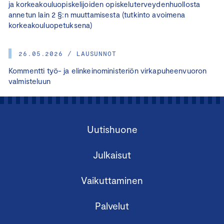
ja korkeakouluopiskelijoiden opiskeluterveydenhuollosta
annetun lain 2 §:n muuttamisesta (tutkinto avoimena
korkeakouluopetuksena)
26.05.2026 / LAUSUNNOT
Kommentti työ- ja elinkeinoministeriön virkapuheenvuoron
valmisteluun
Uutishuone
Julkaisut
Vaikuttaminen
Palvelut