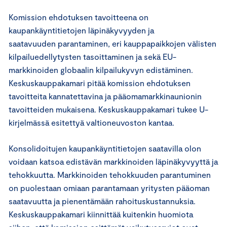
Komission ehdotuksen tavoitteena on
kaupankäyntitietojen läpinäkyvyyden ja
saatavuuden parantaminen, eri kauppapaikkojen välisten
kilpailuedellytysten tasoittaminen ja sekä EU-
markkinoiden globaalin kilpailukyvyn edistäminen.
Keskuskauppakamari pitää komission ehdotuksen
tavoitteita kannatettavina ja pääomamarkkinaunionin
tavoitteiden mukaisena. Keskuskauppakamari tukee U-
kirjelmässä esitettyä valtioneuvoston kantaa.
Konsolidoitujen kaupankäyntitietojen saatavilla olon
voidaan katsoa edistävän markkinoiden läpinäkyvyyttä ja
tehokkuutta. Markkinoiden tehokkuuden parantuminen
on puolestaan omiaan parantamaan yritysten pääoman
saatavuutta ja pienentämään rahoituskustannuksia.
Keskuskauppakamari kiinnittää kuitenkin huomiota