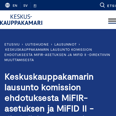
Skip
EN
SV
FI
ETSI
to
content
ETUSIVU
›
UUTISHUONE
›
LAUSUNNOT
›
KESKUSKAUPPAKAMARIN LAUSUNTO KOMISSION
EHDOTUKSESTA MIFIR-ASETUKSEN JA MIFID II -DIREKTIIVIN
MUUTTAMISESTA
Keskuskauppakamarin
lausunto komission
ehdotuksesta MiFIR-
asetuksen ja MiFID II -