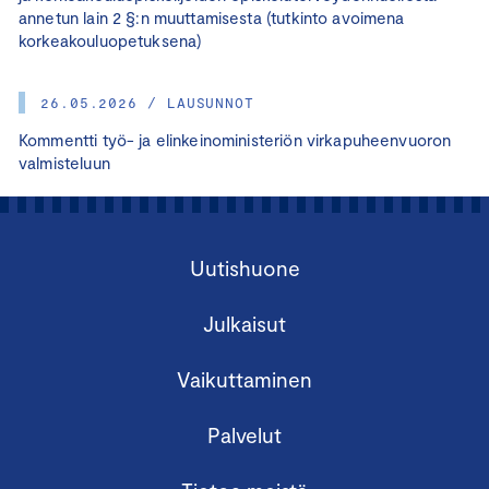
annetun lain 2 §:n muuttamisesta (tutkinto avoimena
korkeakouluopetuksena)
26.05.2026 / LAUSUNNOT
Kommentti työ- ja elinkeinoministeriön virkapuheenvuoron
valmisteluun
Uutishuone
Julkaisut
Vaikuttaminen
Palvelut