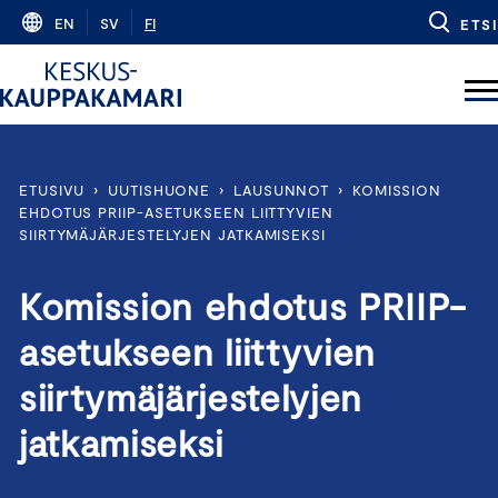
Skip
EN
SV
FI
ETSI
to
content
ETUSIVU
›
UUTISHUONE
›
LAUSUNNOT
›
KOMISSION
EHDOTUS PRIIP-ASETUKSEEN LIITTYVIEN
SIIRTYMÄJÄRJESTELYJEN JATKAMISEKSI
Komission ehdotus PRIIP-
asetukseen liittyvien
siirtymäjärjestelyjen
jatkamiseksi