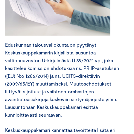
Eduskunnan talousvaliokunta on pyytänyt
Keskuskauppakamarin kirjallista lausuntoa
valtioneuvoston U-kirjelmästä U 39/2021 vp., joka
käsittelee komission ehdotuksia ns. PRIIP-asetuksen
((EU) N:o 1286/2014) ja ns. UCITS-direktiivin
(2009/65/EY) muuttamiseksi. Muutosehdotukset
liittyvät sijoitus- ja vaihtoehtorahastojen
avaintietoasiakirjoja koskeviin siirtymäjärjestelyihin.
Lausuntonaan Keskuskauppakamari esittää
kunnioittavasti seuraavan.
Keskuskauppakamari kannattaa tavoitteita lisätä eri