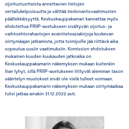
sijoitustuotteista annettavien tietojen
vertailukelpoisuutta ja välttää tiedonantovaatimusten
päällekkäisyyttä. Keskuskauppakamari kannattaa myös
ehdotettua PRIIP-asetukseen sisältyvän sijoitus- ja
vaihtoehtorahastojen avaintietoasiakirjoja koskevan
siirtymäajan jatkamista, jotta toimijoille jää riittävä aika
sopeutua uusiin vaatimuksiin. Komission ehdotuksen
mukainen kuuden kuukauden jatkoaika on
Keskuskauppakamarin näkemyksen mukaan kuitenkin
liian lyhyt, sillä PRIIP-asetukseen liittyvät alemman tason
sääntelyn muutokset eivät ole vielä tulleet voimaan.
Keskuskauppakamarin näkemyksen mukaan siirtymäaikaa
tulisi jatkaa ainakin 31.12.2022 asti.