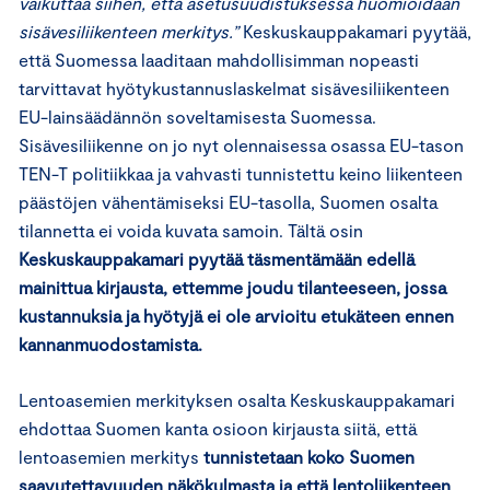
vaikuttaa siihen, että asetusuudistuksessa huomioidaan
sisävesiliikenteen merkitys.”
Keskuskauppakamari pyytää,
että Suomessa laaditaan mahdollisimman nopeasti
tarvittavat hyötykustannuslaskelmat sisävesiliikenteen
EU-lainsäädännön soveltamisesta Suomessa.
Sisävesiliikenne on jo nyt olennaisessa osassa EU-tason
TEN-T politiikkaa ja vahvasti tunnistettu keino liikenteen
päästöjen vähentämiseksi EU-tasolla, Suomen osalta
tilannetta ei voida kuvata samoin. Tältä osin
Keskuskauppakamari pyytää täsmentämään edellä
mainittua kirjausta, ettemme joudu tilanteeseen, jossa
kustannuksia ja hyötyjä ei ole arvioitu etukäteen ennen
kannanmuodostamista.
Lentoasemien merkityksen osalta Keskuskauppakamari
ehdottaa Suomen kanta osioon kirjausta siitä, että
lentoasemien merkitys
tunnistetaan koko Suomen
saavutettavuuden näkökulmasta ja että lentoliikenteen