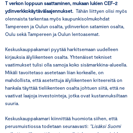
T verkon loppuun saattaminen, mukaan lukien CEF-2
ydinverkkokäytävälaajennukset.
Tähän liittyen olisi myös
olennaista tarkentaa myös kaupunkisolmukohdat
Tampereen ja Oulun osalta, ydinverkon satamien osalta,
Oulu sekä Tampereen ja Oulun lentoasemat.
Keskuskauppakamari pyytää harkitsemaan uudelleen
kirjauksia älyliikenteen osalta. Yhtenäiset tekniset
vaatimukset tulisi olla samoja koko sisämarkkina-alueella.
Mikäli tavoitetaso asetetaan liian korkealle, on
mahdollista, että asetettuja älyliikenteen kriteereitä on
hankala täyttää tieliikenteen osalta johtuen siitä, että ne
vaativat laajoja investointeja, jotka ovat kustannuksiltaan
suuria.
Keskuskauppakamari kiinnittää huomiota siihen, että
perusmuistiossa todetaan seuraavasti:
”Lisäksi Suomi