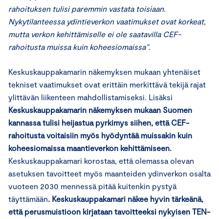
rahoituksen tulisi paremmin vastata toisiaan.
Nykytilanteessa ydintieverkon vaatimukset ovat korkeat,
mutta verkon kehittämiselle ei ole saatavilla CEF-
rahoitusta muissa kuin koheesiomaissa”.
Keskuskauppakamarin näkemyksen mukaan yhtenäiset
tekniset vaatimukset ovat erittäin merkittävä tekijä rajat
ylittävän liikenteen mahdollistamiseksi. Lisäksi
Keskuskauppakamarin näkemyksen mukaan Suomen
kannassa tulisi heijastua pyrkimys siihen, että CEF-
rahoitusta voitaisiin myös hyödyntää muissakin kuin
koheesiomaissa maantieverkon kehittämiseen.
Keskuskauppakamari korostaa, että olemassa olevan
asetuksen tavoitteet myös maanteiden ydinverkon osalta
vuoteen 2030 mennessä pitää kuitenkin pystyä
täyttämään
. Keskuskauppakamari näkee hyvin tärkeänä,
että perusmuistioon kirjataan tavoitteeksi nykyisen TEN-