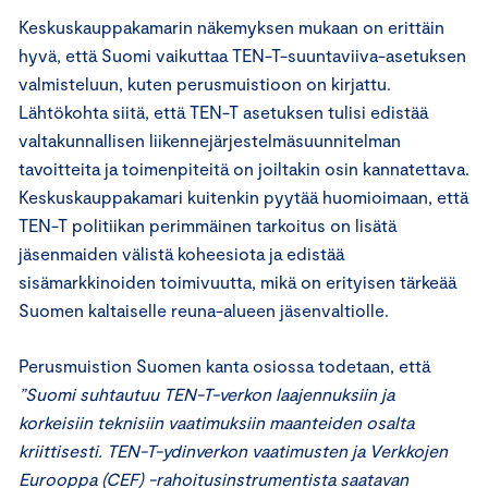
Keskuskauppakamarin näkemyksen mukaan on erittäin
hyvä, että Suomi vaikuttaa TEN-T-suuntaviiva-asetuksen
valmisteluun, kuten perusmuistioon on kirjattu.
Lähtökohta siitä, että TEN-T asetuksen tulisi edistää
valtakunnallisen liikennejärjestelmäsuunnitelman
tavoitteita ja toimenpiteitä on joiltakin osin kannatettava.
Keskuskauppakamari kuitenkin pyytää huomioimaan, että
TEN-T politiikan perimmäinen tarkoitus on lisätä
jäsenmaiden välistä koheesiota ja edistää
sisämarkkinoiden toimivuutta, mikä on erityisen tärkeää
Suomen kaltaiselle reuna-alueen jäsenvaltiolle.
Perusmuistion Suomen kanta osiossa todetaan, että
”Suomi suhtautuu TEN-T-verkon laajennuksiin ja
korkeisiin teknisiin vaatimuksiin maanteiden osalta
kriittisesti. TEN-T-ydinverkon vaatimusten ja Verkkojen
Eurooppa (CEF) -rahoitusinstrumentista saatavan