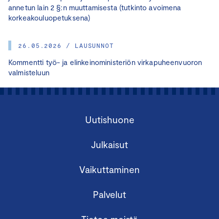
annetun lain 2 §:n muuttamisesta (tutkinto avoimena
korkeakouluopetuksena)
26.05.2026 / LAUSUNNOT
Kommentti työ- ja elinkeinoministeriön virkapuheenvuoron
valmisteluun
Uutishuone
Julkaisut
Vaikuttaminen
Palvelut