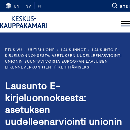
Skip
EN
SV
FI
ETSI
to
content
ETUSIVU
›
UUTISHUONE
›
LAUSUNNOT
›
LAUSUNTO E-
KIRJELUONNOKSESTA: ASETUKSEN UUDELLEENARVIOINTI
UNIONIN SUUNTAVIIVOISTA EUROOPAN LAAJUISEN
LIIKENNEVERKON (TEN-T) KEHITTÄMISEKSI
Lausunto E-
kirjeluonnoksesta:
asetuksen
uudelleenarviointi unionin