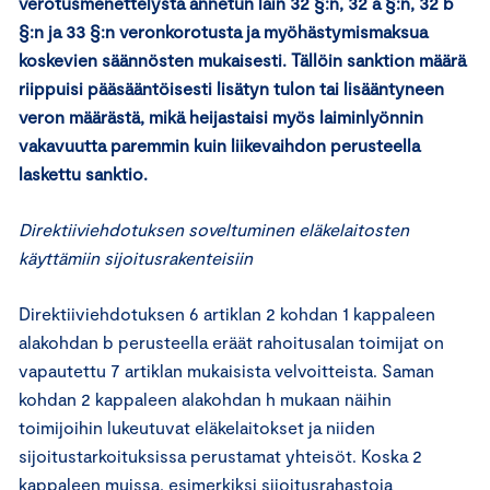
verotusmenettelystä annetun lain 32 §:n, 32 a §:n, 32 b
§:n ja 33 §:n veronkorotusta ja myöhästymismaksua
koskevien säännösten mukaisesti. Tällöin sanktion määrä
riippuisi pääsääntöisesti lisätyn tulon tai lisääntyneen
veron määrästä, mikä heijastaisi myös laiminlyönnin
vakavuutta paremmin kuin liikevaihdon perusteella
laskettu sanktio.
Direktiiviehdotuksen soveltuminen eläkelaitosten
käyttämiin sijoitusrakenteisiin
Direktiiviehdotuksen 6 artiklan 2 kohdan 1 kappaleen
alakohdan b perusteella eräät rahoitusalan toimijat on
vapautettu 7 artiklan mukaisista velvoitteista. Saman
kohdan 2 kappaleen alakohdan h mukaan näihin
toimijoihin lukeutuvat eläkelaitokset ja niiden
sijoitustarkoituksissa perustamat yhteisöt. Koska 2
kappaleen muissa, esimerkiksi sijoitusrahastoja