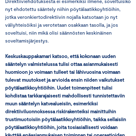
Direktiiviehdotuksesta ei esimerkiksi ilmene, soveltuisiko
nyt ehdotettu sääntely niihin pöytälaatikkoyhtiöihin,
jotka veronkiertodirektiivin nojalla katsotaan jo nyt
väliyhteisöiksi ja verotetaan osakkaan tasolla, ja jos
soveltuisi, niin mikä olisi säännösten keskinäinen
soveltamisjärjestys.
Keskuskauppakamari katsoo, että kokonaan uuden
sääntelyn valmistelussa tulisi ottaa asianmukaisesti
huomioon jo voimaan tulleet tai lähivuosina voimaan
tulevat muutokset ja arvioida ensin niiden vaikutukset
pöytälaatikkoyhtiöihin. Uudet toimenpiteet tulisi
kohdistaa tarkkarajaisesti mahdollisesti tunnistettaviin
muun sääntelyn katvealueisiin, esimerkiksi
direktiiviluonnoksessa riskirakenteiksi mainittuihin
trustimuotoisiin pöytälaatikkoyhtiöihin, taikka sellaisiin
pöytälaatikkoyhtiöihin, joita tosiasiallisesti voidaan
käyttää epäasianmukaisen toiminnan tai operaatioiden