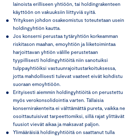
lainoista erilliseen yhtiöön, tai holdingrakenteen
käyttöön on vakuuksiin liittyviä syitä.
Yrityksen johdon osakeomistus toteutetaan usein
holdingyhtiön kautta.
Jos konserni perustaa tytäryhtiön korkeamman
riskitason maahan, emoyhtiön ja liiketoimintaa
harjoittavan yhtiön välille perustetaan
tyypillisesti holdingyhtiöitä niin sanotuiksi
tulppayhtiöiksi vastuunrajoitustarkoituksessa,
jotta mahdollisesti tulevat vaateet eivät kohdistu
suoraan emoyhtiöön.
Erityisesti aiemmin holdingyhtiöitä on perustettu
myös verokonsolidointia varten. Tällaisia
konsernirakenteita ei välttämättä pureta, vaikka ne
osoittautuisivat tarpeettomiksi, sillä rajat ylittävät
fuusiot vievät aikaa ja maksavat paljon.
Ylimääräisiä holdingyhtiöitä on saattanut tulla