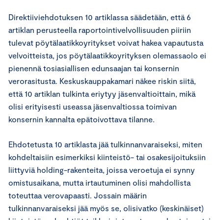
Direktiiviehdotuksen 10 artiklassa säädetään, että 6
artiklan perusteella raportointivelvollisuuden piiriin
tulevat pöytälaatikkoyritykset voivat hakea vapautusta
velvoitteista, jos pöytälaatikkoyrityksen olemassaolo ei
pienennä tosiasiallisen edunsaajan tai konsernin
verorasitusta. Keskuskauppakamari näkee riskin siitä,
että 10 artiklan tulkinta eriytyy jäsenvaltioittain, mikä
olisi erityisesti useassa jäsenvaltiossa toimivan
konsernin kannalta epätoivottava tilanne.
Ehdotetusta 10 artiklasta jää tulkinnanvaraiseksi, miten
kohdeltaisiin esimerkiksi kiinteistö- tai osakesijoituksiin
liittyviä holding-rakenteita, joissa veroetuja ei synny
omistusaikana, mutta irtautuminen olisi mahdollista
toteuttaa verovapaasti. Jossain määrin
tulkinnanvaraiseksi jää myös se, olisivatko (keskinäiset)