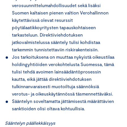
verosuunnittelumahdollisuudet sekä lisäksi
Suomen kaltaisen pienen valtion Verohallinnon
käytettävissä olevat resurssit
pöytälaatikkoyritysten tapauskohtaiseen
tarkasteluun. Direktiiviehdotuksen
jatkovalmistelussa sääntely tulisi kohdistaa
tarkemmin tunnistettaviin riskirakenteisiin.
Jos tarkoituksena on muuttaa nykyistä oikeustilaa
holdingyhtiöiden verokohtelusta Suomessa, tämä
tulisi tehdä avoimen lainsäädäntöprosessin
kautta, eikä jättää direktiiviehdotuksen
tulkinnanvaraisesti muotoiltuja säännöksiä
verotus- ja oikeuskäytännössä täsmennettäväksi.
Sääntelyn soveltamatta jättämisestä määrättävien
sanktioiden olisi oltava kohtuullisia.
Sääntelyn päällekkäisyys