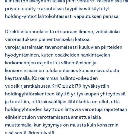
kiinteistöosakeyhtiöt taikka joint venture -rakenteissa tai
private equity -rakenteissa tyypillisesti käytetyt
holding-yhtiöt lähtökohtaisesti vapautuksen piirissä.
Direktiiviluonnoksesta ei suoraan ilmene, voitaisiinko
verorasituksen pienentämiseksi katsoa
verojärjestelmään tavanomaisesti kuuluvien piirteiden
hyödyntäminen, kuten osakkeiden hankintavelan
korkomenojen (rajoitettu) vähentäminen ja
konserninsisäinen tuloksentasaus konserniavustusta
käyttämällä. Korkeimman hallinto-oikeuden
vuosikirjaratkaisussa KHO:2021:179 hyväksyttiin
holdingyhtiörakenteen käyttö yrityskaupan yhteydessä
ja todettiin, että lainsäätäjän lähtökohta on ollut, että
holdingyhtiöiden käyttöön liittyviä veroetuja rajoitetaan
elinkeinotulon verottamisesta annettua lakia
muuttamalla, kun kysymys on muusta kuin konsernin
sisäisestä järjestelystä.