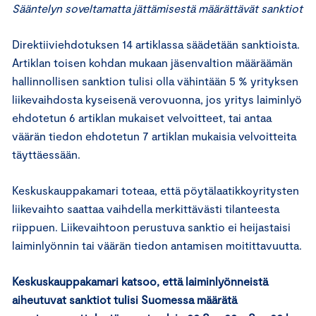
Sääntelyn soveltamatta jättämisestä määrättävät sanktiot
Direktiiviehdotuksen 14 artiklassa säädetään sanktioista.
Artiklan toisen kohdan mukaan jäsenvaltion määräämän
hallinnollisen sanktion tulisi olla vähintään 5 % yrityksen
liikevaihdosta kyseisenä verovuonna, jos yritys laiminlyö
ehdotetun 6 artiklan mukaiset velvoitteet, tai antaa
väärän tiedon ehdotetun 7 artiklan mukaisia velvoitteita
täyttäessään.
Keskuskauppakamari toteaa, että pöytälaatikkoyritysten
liikevaihto saattaa vaihdella merkittävästi tilanteesta
riippuen. Liikevaihtoon perustuva sanktio ei heijastaisi
laiminlyönnin tai väärän tiedon antamisen moitittavuutta.
Keskuskauppakamari katsoo, että laiminlyönneistä
aiheutuvat sanktiot tulisi Suomessa määrätä