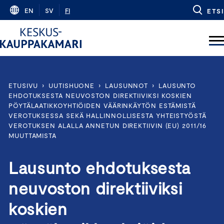
Skip
EN
SV
FI
ETSI
to
content
ETUSIVU
›
UUTISHUONE
›
LAUSUNNOT
›
LAUSUNTO
EHDOTUKSESTA NEUVOSTON DIREKTIIVIKSI KOSKIEN
PÖYTÄLAATIKKOYHTIÖIDEN VÄÄRINKÄYTÖN ESTÄMISTÄ
VEROTUKSESSA SEKÄ HALLINNOLLISESTA YHTEISTYÖSTÄ
VEROTUKSEN ALALLA ANNETUN DIREKTIIVIN (EU) 2011/16
MUUTTAMISTA
Lausunto ehdotuksesta
neuvoston direktiiviksi
koskien