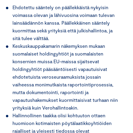
Ehdotettu sääntely on päällekkäistä nykyisin
voimassa olevan ja lähivuosina voimaan tulevan
lainsäädännön kanssa. Päällekkäinen sääntely
kuormittaa sekä yrityksiä että julkishallintoa, ja
sitä tulee välttää.
Keskuskauppakamarin näkemyksen mukaan
suomalaiset holdingyhtiöt ja suomalaisten
konsernien muissa EU-maissa sijaitsevat
holdingyhtiöt pääsääntöisesti vapautuisivat
ehdotetuista veroseuraamuksista jossain
vaiheessa monimutkaista raportointiprosessia,
mutta dokumentointi, raportointi ja
vapautushakemukset kuormittaisivat turhaan niin
yrityksiä kuin Verohallintoakin.
Hallinnollinen taakka olisi kohtuuton ottaen
huomioon kotimaisten pöytälaatikkoyhtiöiden
rajalliset ja yleisesti tiedossa olevat