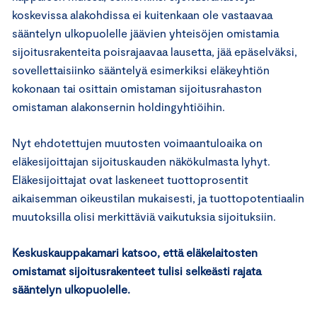
koskevissa alakohdissa ei kuitenkaan ole vastaavaa
sääntelyn ulkopuolelle jäävien yhteisöjen omistamia
sijoitusrakenteita poisrajaavaa lausetta, jää epäselväksi,
sovellettaisiinko sääntelyä esimerkiksi eläkeyhtiön
kokonaan tai osittain omistaman sijoitusrahaston
omistaman alakonsernin holdingyhtiöihin.
Nyt ehdotettujen muutosten voimaantuloaika on
eläkesijoittajan sijoituskauden näkökulmasta lyhyt.
Eläkesijoittajat ovat laskeneet tuottoprosentit
aikaisemman oikeustilan mukaisesti, ja tuottopotentiaalin
muutoksilla olisi merkittäviä vaikutuksia sijoituksiin.
Keskuskauppakamari katsoo, että eläkelaitosten
omistamat sijoitusrakenteet tulisi selkeästi rajata
sääntelyn ulkopuolelle.