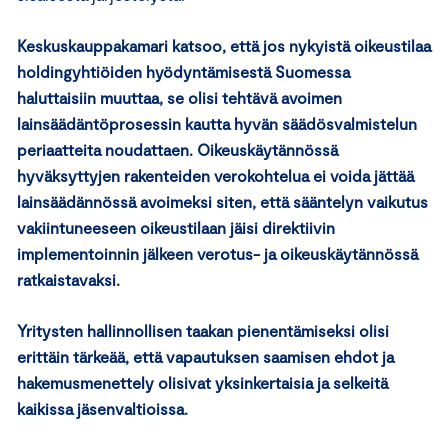
Keskuskauppakamari katsoo, että jos nykyistä oikeustilaa
holdingyhtiöiden hyödyntämisestä Suomessa
haluttaisiin muuttaa, se olisi tehtävä avoimen
lainsäädäntöprosessin kautta hyvän säädösvalmistelun
periaatteita noudattaen. Oikeuskäytännössä
hyväksyttyjen rakenteiden verokohtelua ei voida jättää
lainsäädännössä avoimeksi siten, että sääntelyn vaikutus
vakiintuneeseen oikeustilaan jäisi direktiivin
implementoinnin jälkeen verotus- ja oikeuskäytännössä
ratkaistavaksi.
Yritysten hallinnollisen taakan pienentämiseksi olisi
erittäin tärkeää, että vapautuksen saamisen ehdot ja
hakemusmenettely olisivat yksinkertaisia ja selkeitä
kaikissa jäsenvaltioissa.