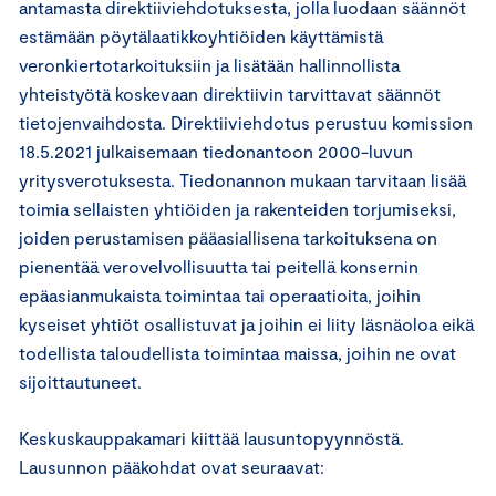
antamasta direktiiviehdotuksesta, jolla luodaan säännöt
estämään pöytälaatikkoyhtiöiden käyttämistä
veronkiertotarkoituksiin ja lisätään hallinnollista
yhteistyötä koskevaan direktiivin tarvittavat säännöt
tietojenvaihdosta. Direktiiviehdotus perustuu komission
18.5.2021 julkaisemaan tiedonantoon 2000-luvun
yritysverotuksesta. Tiedonannon mukaan tarvitaan lisää
toimia sellaisten yhtiöiden ja rakenteiden torjumiseksi,
joiden perustamisen pääasiallisena tarkoituksena on
pienentää verovelvollisuutta tai peitellä konsernin
epäasianmukaista toimintaa tai operaatioita, joihin
kyseiset yhtiöt osallistuvat ja joihin ei liity läsnäoloa eikä
todellista taloudellista toimintaa maissa, joihin ne ovat
sijoittautuneet.
Keskuskauppakamari kiittää lausuntopyynnöstä.
Lausunnon pääkohdat ovat seuraavat: