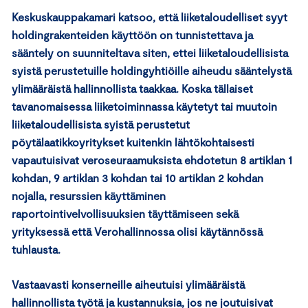
Keskuskauppakamari katsoo, että liiketaloudelliset syyt
holdingrakenteiden käyttöön on tunnistettava ja
sääntely on suunniteltava siten, ettei liiketaloudellisista
syistä perustetuille holdingyhtiöille aiheudu sääntelystä
ylimääräistä hallinnollista taakkaa. Koska tällaiset
tavanomaisessa liiketoiminnassa käytetyt tai muutoin
liiketaloudellisista syistä perustetut
pöytälaatikkoyritykset kuitenkin lähtökohtaisesti
vapautuisivat veroseuraamuksista ehdotetun 8 artiklan 1
kohdan, 9 artiklan 3 kohdan tai 10 artiklan 2 kohdan
nojalla, resurssien käyttäminen
raportointivelvollisuuksien täyttämiseen sekä
yrityksessä että Verohallinnossa olisi käytännössä
tuhlausta.
Vastaavasti konserneille aiheutuisi ylimääräistä
hallinnollista työtä ja kustannuksia, jos ne joutuisivat