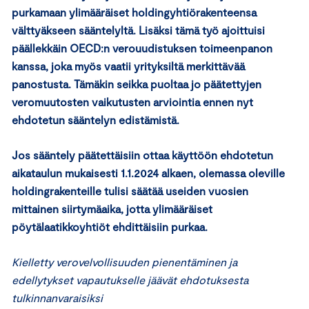
purkamaan ylimääräiset holdingyhtiörakenteensa
välttyäkseen sääntelyltä. Lisäksi tämä työ ajoittuisi
päällekkäin OECD:n verouudistuksen toimeenpanon
kanssa, joka myös vaatii yrityksiltä merkittävää
panostusta. Tämäkin seikka puoltaa jo päätettyjen
veromuutosten vaikutusten arviointia ennen nyt
ehdotetun sääntelyn edistämistä.
Jos sääntely päätettäisiin ottaa käyttöön ehdotetun
aikataulun mukaisesti 1.1.2024 alkaen, olemassa oleville
holdingrakenteille tulisi säätää useiden vuosien
mittainen siirtymäaika, jotta ylimääräiset
pöytälaatikkoyhtiöt ehdittäisiin purkaa.
Kielletty verovelvollisuuden pienentäminen ja
edellytykset vapautukselle jäävät ehdotuksesta
tulkinnanvaraisiksi