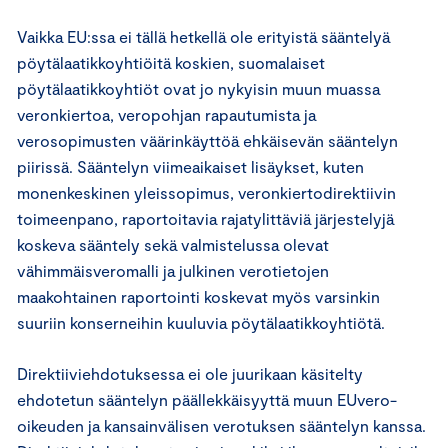
Vaikka EU:ssa ei tällä hetkellä ole erityistä sääntelyä
pöytälaatikkoyhtiöitä koskien, suomalaiset
pöytälaatikkoyhtiöt ovat jo nykyisin muun muassa
veronkiertoa, veropohjan rapautumista ja
verosopimusten väärinkäyttöä ehkäisevän sääntelyn
piirissä. Sääntelyn viimeaikaiset lisäykset, kuten
monenkeskinen yleissopimus, veronkiertodirektiivin
toimeenpano, raportoitavia rajatylittäviä järjestelyjä
koskeva sääntely sekä valmistelussa olevat
vähimmäisveromalli ja julkinen verotietojen
maakohtainen raportointi koskevat myös varsinkin
suuriin konserneihin kuuluvia pöytälaatikkoyhtiötä.
Direktiiviehdotuksessa ei ole juurikaan käsitelty
ehdotetun sääntelyn päällekkäisyyttä muun EUvero-
oikeuden ja kansainvälisen verotuksen sääntelyn kanssa.