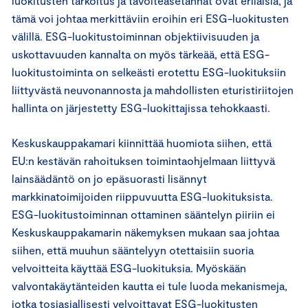
luokitusten tarkoitus ja tavoiteasetannat ovat erilaisia, ja
tämä voi johtaa merkittäviin eroihin eri ESG-luokitusten
välillä. ESG-luokitustoiminnan objektiivisuuden ja
uskottavuuden kannalta on myös tärkeää, että ESG-
luokitustoiminta on selkeästi erotettu ESG-luokituksiin
liittyvästä neuvonannosta ja mahdollisten eturistiriitojen
hallinta on järjestetty ESG-luokittajissa tehokkaasti.
Keskuskauppakamari kiinnittää huomiota siihen, että
EU:n kestävän rahoituksen toimintaohjelmaan liittyvä
lainsäädäntö on jo epäsuorasti lisännyt
markkinatoimijoiden riippuvuutta ESG-luokituksista.
ESG-luokitustoiminnan ottaminen sääntelyn piiriin ei
Keskuskauppakamarin näkemyksen mukaan saa johtaa
siihen, että muuhun sääntelyyn otettaisiin suoria
velvoitteita käyttää ESG-luokituksia. Myöskään
valvontakäytänteiden kautta ei tule luoda mekanismeja,
jotka tosiasiallisesti velvoittavat ESG-luokitusten