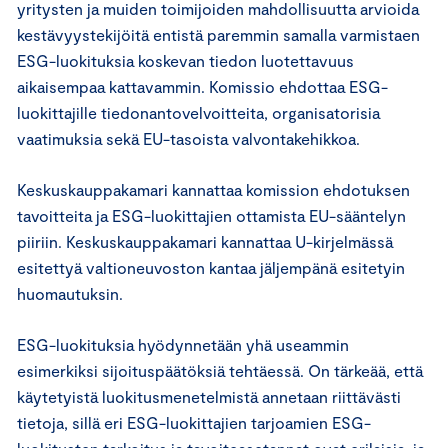
yritysten ja muiden toimijoiden mahdollisuutta arvioida
kestävyystekijöitä entistä paremmin samalla varmistaen
ESG-luokituksia koskevan tiedon luotettavuus
aikaisempaa kattavammin. Komissio ehdottaa ESG-
luokittajille tiedonantovelvoitteita, organisatorisia
vaatimuksia sekä EU-tasoista valvontakehikkoa.
Keskuskauppakamari kannattaa komission ehdotuksen
tavoitteita ja ESG-luokittajien ottamista EU-sääntelyn
piiriin. Keskuskauppakamari kannattaa U-kirjelmässä
esitettyä valtioneuvoston kantaa jäljempänä esitetyin
huomautuksin.
ESG-luokituksia hyödynnetään yhä useammin
esimerkiksi sijoituspäätöksiä tehtäessä. On tärkeää, että
käytetyistä luokitusmenetelmistä annetaan riittävästi
tietoja, sillä eri ESG-luokittajien tarjoamien ESG-