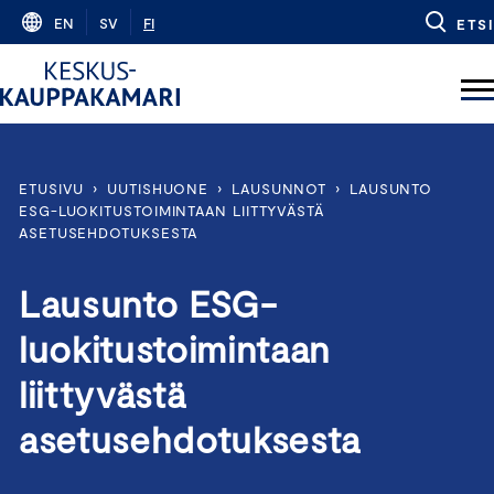
Skip
EN
SV
FI
ETSI
to
content
ETUSIVU
›
UUTISHUONE
›
LAUSUNNOT
›
LAUSUNTO
ESG-LUOKITUSTOIMINTAAN LIITTYVÄSTÄ
ASETUSEHDOTUKSESTA
Lausunto ESG-
luokitustoimintaan
liittyvästä
asetusehdotuksesta