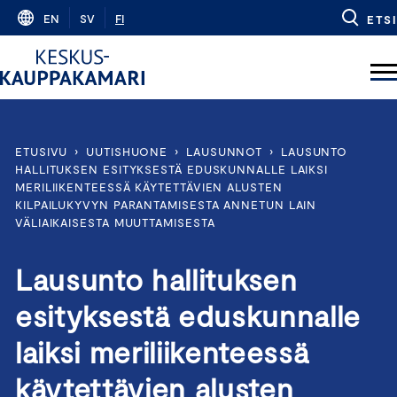
Skip
EN
SV
FI
ETSI
to
content
ETUSIVU
›
UUTISHUONE
›
LAUSUNNOT
›
LAUSUNTO
HALLITUKSEN ESITYKSESTÄ EDUSKUNNALLE LAIKSI
MERILIIKENTEESSÄ KÄYTETTÄVIEN ALUSTEN
KILPAILUKYVYN PARANTAMISESTA ANNETUN LAIN
VÄLIAIKAISESTA MUUTTAMISESTA
Lausunto hallituksen
esityksestä eduskunnalle
laiksi meriliikenteessä
käytettävien alusten