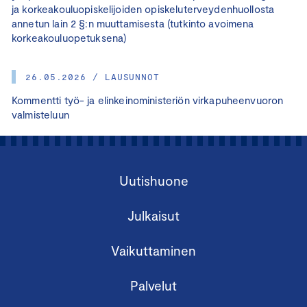
ja korkeakouluopiskelijoiden opiskeluterveydenhuollosta
annetun lain 2 §:n muuttamisesta (tutkinto avoimena
korkeakouluopetuksena)
26.05.2026 / LAUSUNNOT
Kommentti työ- ja elinkeinoministeriön virkapuheenvuoron
valmisteluun
Uutishuone
Julkaisut
Vaikuttaminen
Palvelut