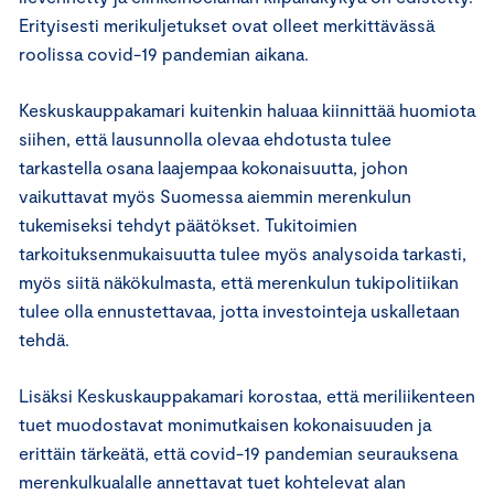
Erityisesti merikuljetukset ovat olleet merkittävässä
roolissa covid-19 pandemian aikana.
Keskuskauppakamari kuitenkin haluaa kiinnittää huomiota
siihen, että lausunnolla olevaa ehdotusta tulee
tarkastella osana laajempaa kokonaisuutta, johon
vaikuttavat myös Suomessa aiemmin merenkulun
tukemiseksi tehdyt päätökset. Tukitoimien
tarkoituksenmukaisuutta tulee myös analysoida tarkasti,
myös siitä näkökulmasta, että merenkulun tukipolitiikan
tulee olla ennustettavaa, jotta investointeja uskalletaan
tehdä.
Lisäksi Keskuskauppakamari korostaa, että meriliikenteen
tuet muodostavat monimutkaisen kokonaisuuden ja
erittäin tärkeätä, että covid-19 pandemian seurauksena
merenkulkualalle annettavat tuet kohtelevat alan