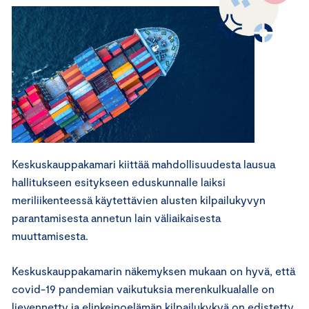
Keskuskauppakamari kiittää mahdollisuudesta lausua
hallitukseen esitykseen eduskunnalle laiksi
meriliikenteessä käytettävien alusten kilpailukyvyn
parantamisesta annetun lain väliaikaisesta
muuttamisesta.
Keskuskauppakamarin näkemyksen mukaan on hyvä, että
covid-19 pandemian vaikutuksia merenkulkualalle on
lievennetty ja elinkeinoelämän kilpailukykyä on edistetty.