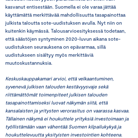
kasvanut entisestään. Suomella ei ole varaa jättää
käyttämättä merkittävää mahdollisuutta tasapainottaa
julkista taloutta sote-uudistuksen avulla. Nyt niin on
kuitenkin käymässä. Talousarvioesityksessä todetaan,
että säästöjen syntyminen 2020-luvun aikana sote-
uudistuksen seurauksena on epävarmaa, sillä
uudistukseen sisältyy myös merkittäviä
muutoskustannuksia.
Keskuskauppakamari arvioi, että velkaantuminen,
syvenevä julkisen talouden kestävyysvaje sekä
riittämättömät toimenpiteet julkisen talouden
tasapainottamiseksi luovat näkymän siitä, että
kansalaisten ja yritysten verorasitus on vaarassa kasvaa.
Tällainen näkymä ei houkuttele yrityksiä investoimaan ja
työllistämään vaan vähentää Suomen kilpailukykyä ja
houkuttelevuutta yksityisten investointien kohteena.