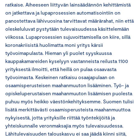
ratkaise. Aiheeseen liittyvän lainsäädännön kehittämistä
on jatkettava ja lupaprosessien automatisointiin on
panostettava lähivuosina tarvittavat määrärahat, niin että
oleskeluluvat pystytään tulevaisuudessa käsittelemään
viikossa. Lupaprosessien sujuvoittamisella on kiire, sillä
koronakriisistä huolimatta moni yritys kärsii
työvoimapulasta. Hieman yli puolet syyskuussa
kauppakamareiden kyselyyn vastanneista reilusta 1100
yrityksestä ilmoitti, että heillä on pulaa osaavasta
työvoimasta. Keskeinen ratkaisu osaajapulaan on
osaamisperusteisen maahanmuuton lisääminen. Työ- ja
opiskeluperustaisen maahanmuuton lisäämisen puolesta
puhuu myös heikko väestönkehityksemme. Suomen tulisi
lisätä merkittävästi osaamisperusteista maahanmuuttoa
nykyisestä, jotta yrityksille riittää työntekijöitä ja
yhteiskunnalle veronmaksajia myös tulevaisuudessa.
Lähitulevaisuuden talouskasvu ei saa jäädä kiinni siitä,