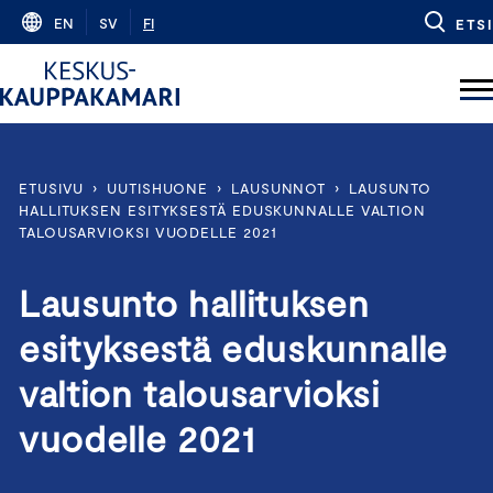
Skip
EN
SV
FI
ETSI
to
content
ETUSIVU
›
UUTISHUONE
›
LAUSUNNOT
›
LAUSUNTO
HALLITUKSEN ESITYKSESTÄ EDUSKUNNALLE VALTION
TALOUSARVIOKSI VUODELLE 2021
Lausunto hallituksen
esityksestä eduskunnalle
valtion talousarvioksi
vuodelle 2021