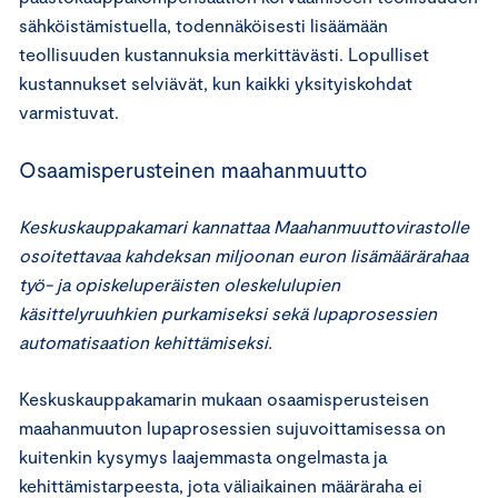
sähköistämistuella, todennäköisesti lisäämään
teollisuuden kustannuksia merkittävästi. Lopulliset
kustannukset selviävät, kun kaikki yksityiskohdat
varmistuvat.
Osaamisperusteinen maahanmuutto
Keskuskauppakamari kannattaa Maahanmuuttovirastolle
osoitettavaa kahdeksan miljoonan euron lisämäärärahaa
työ- ja opiskeluperäisten oleskelulupien
käsittelyruuhkien purkamiseksi sekä lupaprosessien
automatisaation kehittämiseksi.
Keskuskauppakamarin mukaan osaamisperusteisen
maahanmuuton lupaprosessien sujuvoittamisessa on
kuitenkin kysymys laajemmasta ongelmasta ja
kehittämistarpeesta, jota väliaikainen määräraha ei