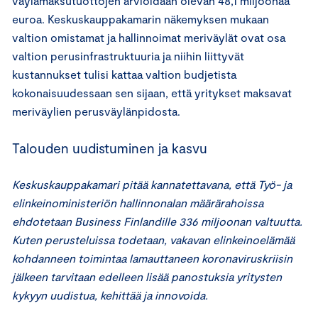
väylämaksutuottojen arvioidaan olevan 48,1 miljoonaa
euroa. Keskuskauppakamarin näkemyksen mukaan
valtion omistamat ja hallinnoimat meriväylät ovat osa
valtion perusinfrastruktuuria ja niihin liittyvät
kustannukset tulisi kattaa valtion budjetista
kokonaisuudessaan sen sijaan, että yritykset maksavat
meriväylien perusväylänpidosta.
Talouden uudistuminen ja kasvu
Keskuskauppakamari pitää kannatettavana, että Työ- ja
elinkeinoministeriön hallinnonalan määrärahoissa
ehdotetaan Business Finlandille 336 miljoonan valtuutta.
Kuten perusteluissa todetaan, vakavan elinkeinoelämää
kohdanneen toimintaa lamauttaneen koronaviruskriisin
jälkeen tarvitaan edelleen lisää panostuksia yritysten
kykyyn uudistua, kehittää ja innovoida.