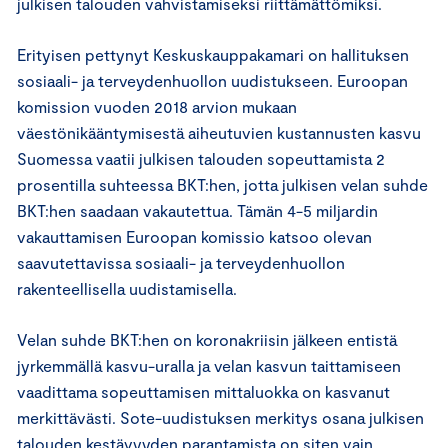
julkisen talouden vahvistamiseksi riittämättömiksi.
Erityisen pettynyt Keskuskauppakamari on hallituksen
sosiaali- ja terveydenhuollon uudistukseen. Euroopan
komission vuoden 2018 arvion mukaan
väestönikääntymisestä aiheutuvien kustannusten kasvu
Suomessa vaatii julkisen talouden sopeuttamista 2
prosentilla suhteessa BKT:hen, jotta julkisen velan suhde
BKT:hen saadaan vakautettua. Tämän 4-5 miljardin
vakauttamisen Euroopan komissio katsoo olevan
saavutettavissa sosiaali- ja terveydenhuollon
rakenteellisella uudistamisella.
Velan suhde BKT:hen on koronakriisin jälkeen entistä
jyrkemmällä kasvu-uralla ja velan kasvun taittamiseen
vaadittama sopeuttamisen mittaluokka on kasvanut
merkittävästi. Sote-uudistuksen merkitys osana julkisen
talouden kestävyyden parantamista on siten vain