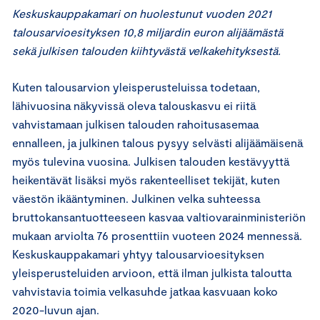
Keskuskauppakamari on huolestunut vuoden 2021
talousarvioesityksen 10,8 miljardin euron alijäämästä
sekä julkisen talouden kiihtyvästä velkakehityksestä.
Kuten talousarvion yleisperusteluissa todetaan,
lähivuosina näkyvissä oleva talouskasvu ei riitä
vahvistamaan julkisen talouden rahoitusasemaa
ennalleen, ja julkinen talous pysyy selvästi alijäämäisenä
myös tulevina vuosina. Julkisen talouden kestävyyttä
heikentävät lisäksi myös rakenteelliset tekijät, kuten
väestön ikääntyminen. Julkinen velka suhteessa
bruttokansantuotteeseen kasvaa valtiovarainministeriön
mukaan arviolta 76 prosenttiin vuoteen 2024 mennessä.
Keskuskauppakamari yhtyy talousarvioesityksen
yleisperusteluiden arvioon, että ilman julkista taloutta
vahvistavia toimia velkasuhde jatkaa kasvuaan koko
2020-luvun ajan.