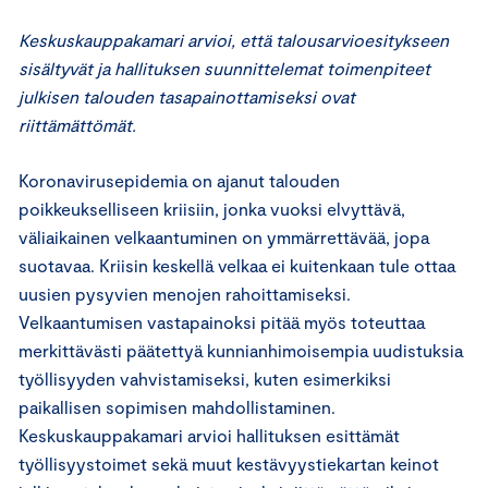
Keskuskauppakamari arvioi, että talousarvioesitykseen
sisältyvät ja hallituksen suunnittelemat toimenpiteet
julkisen talouden tasapainottamiseksi ovat
riittämättömät.
Koronavirusepidemia on ajanut talouden
poikkeukselliseen kriisiin, jonka vuoksi elvyttävä,
väliaikainen velkaantuminen on ymmärrettävää, jopa
suotavaa. Kriisin keskellä velkaa ei kuitenkaan tule ottaa
uusien pysyvien menojen rahoittamiseksi.
Velkaantumisen vastapainoksi pitää myös toteuttaa
merkittävästi päätettyä kunnianhimoisempia uudistuksia
työllisyyden vahvistamiseksi, kuten esimerkiksi
paikallisen sopimisen mahdollistaminen.
Keskuskauppakamari arvioi hallituksen esittämät
työllisyystoimet sekä muut kestävyystiekartan keinot