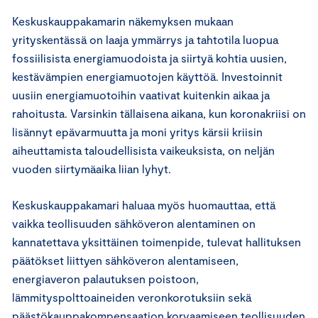
Keskuskauppakamarin näkemyksen mukaan
yrityskentässä on laaja ymmärrys ja tahtotila luopua
fossiilisista energiamuodoista ja siirtyä kohtia uusien,
kestävämpien energiamuotojen käyttöä. Investoinnit
uusiin energiamuotoihin vaativat kuitenkin aikaa ja
rahoitusta. Varsinkin tällaisena aikana, kun koronakriisi on
lisännyt epävarmuutta ja moni yritys kärsii kriisin
aiheuttamista taloudellisista vaikeuksista, on neljän
vuoden siirtymäaika liian lyhyt.
Keskuskauppakamari haluaa myös huomauttaa, että
vaikka teollisuuden sähköveron alentaminen on
kannatettava yksittäinen toimenpide, tulevat hallituksen
päätökset liittyen sähköveron alentamiseen,
energiaveron palautuksen poistoon,
lämmityspolttoaineiden veronkorotuksiin sekä
päästökauppakompensaation korvaamiseen teollisuuden