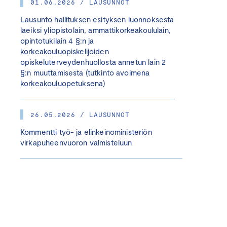
01.06.2026 / LAUSUNNOT
Lausunto hallituksen esityksen luonnoksesta
laeiksi yliopistolain, ammattikorkeakoululain,
opintotukilain 4 §:n ja
korkeakouluopiskelijoiden
opiskeluterveydenhuollosta annetun lain 2
§:n muuttamisesta (tutkinto avoimena
korkeakouluopetuksena)
26.05.2026 / LAUSUNNOT
Kommentti työ- ja elinkeinoministeriön
virkapuheenvuoron valmisteluun