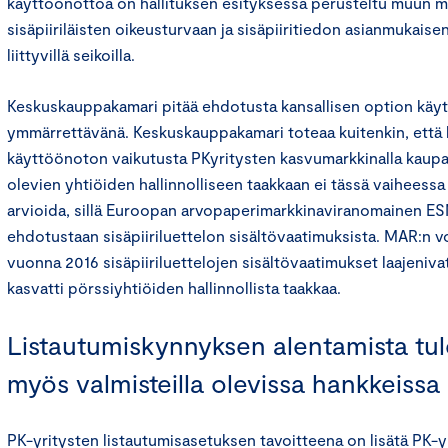
käyttöönottoa on hallituksen esityksessä perusteltu muun 
sisäpiiriläisten oikeusturvaan ja sisäpiiritiedon asianmukaise
liittyvillä seikoilla.
Keskuskauppakamari pitää ehdotusta kansallisen option käy
ymmärrettävänä. Keskuskauppakamari toteaa kuitenkin, että 
käyttöönoton vaikutusta PKyritysten kasvumarkkinalla kaup
olevien yhtiöiden hallinnolliseen taakkaan ei tässä vaiheessa 
arvioida, sillä Euroopan arvopaperimarkkinaviranomainen ESMA
ehdotustaan sisäpiiriluettelon sisältövaatimuksista. MAR:n
vuonna 2016 sisäpiiriluettelojen sisältövaatimukset laajeniva
kasvatti pörssiyhtiöiden hallinnollista taakkaa.
Listautumiskynnyksen alentamista tule
myös valmisteilla olevissa hankkeissa
PK-yritysten listautumisasetuksen tavoitteena on lisätä PK-y