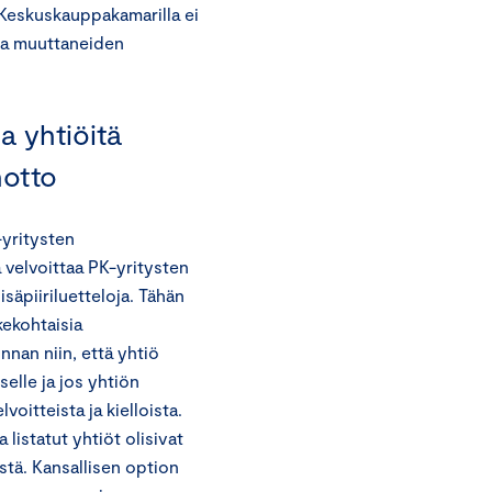
. Keskuskauppakamarilla ei
sta muuttaneiden
a yhtiöitä
notto
-yritysten
a velvoittaa PK-yritysten
säpiiriluetteloja. Tähän
kekohtaisia
innan niin, että yhtiö
elle ja jos yhtiön
lvoitteista ja kielloista.
istatut yhtiöt olisivat
istä. Kansallisen option