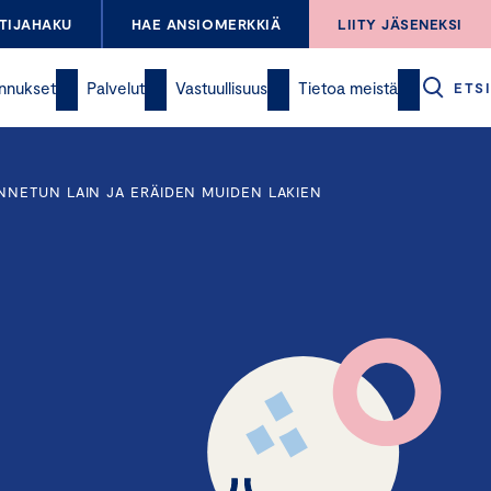
TIJAHAKU
HAE ANSIOMERKKIÄ
LIITY JÄSENEKSI
nnukset
Palvelut
Vastuullisuus
Tietoa meistä
ETSI
NNETUN LAIN JA ERÄIDEN MUIDEN LAKIEN