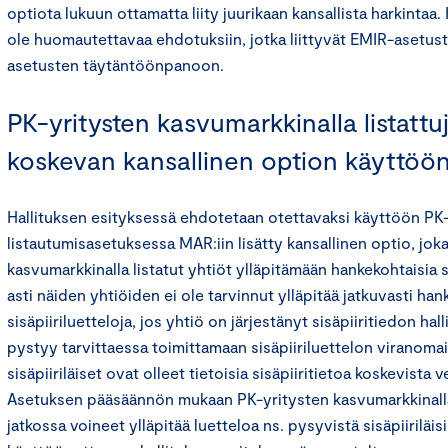
optiota lukuun ottamatta liity juurikaan kansallista harkintaa
ole huomautettavaa ehdotuksiin, jotka liittyvät EMIR-asetu
asetusten täytäntöönpanoon.
PK-yritysten kasvumarkkinalla listattuj
koskevan kansallinen option käyttöö
Hallituksen esityksessä ehdotetaan otettavaksi käyttöön PK
listautumisasetuksessa MAR:iin lisätty kansallinen optio, jok
kasvumarkkinalla listatut yhtiöt ylläpitämään hankekohtaisia si
asti näiden yhtiöiden ei ole tarvinnut ylläpitää jatkuvasti han
sisäpiiriluetteloja, jos yhtiö on järjestänyt sisäpiiritiedon hall
pystyy tarvittaessa toimittamaan sisäpiiriluettelon viranomais
sisäpiiriläiset ovat olleet tietoisia sisäpiiritietoa koskevista ve
Asetuksen pääsäännön mukaan PK-yritysten kasvumarkkinalla l
jatkossa voineet ylläpitää luetteloa ns. pysyvistä sisäpiiriläis