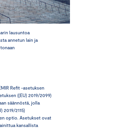
arin lausuntoa
sta annetun lain ja
ntonaan
EMIR Refit -asetuksen
etuksen ((EU) 2019/2099)
an säännöstä, jolla
U) 2019/2115)
en optio. Asetukset ovat
inittua kansallista