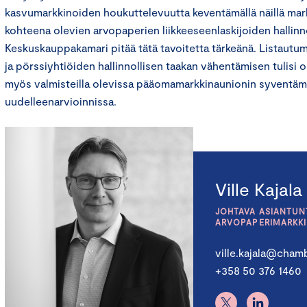
kasvumarkkinoiden houkuttelevuutta keventämällä näillä mar
kohteena olevien arvopaperien liikkeeseenlaskijoiden hallinno
Keskuskauppakamari pitää tätä tavoitetta tärkeänä. Listaut
ja pörssiyhtiöiden hallinnollisen taakan vähentämisen tulisi ol
myös valmisteilla olevissa pääomamarkkinaunionin syventäm
uudelleenarvioinnissa.
Ville Kajala
JOHTAVA ASIANTUNT
ARVOPAPERIMARKK
ville.kajala@chamb
+358 50 376 1460