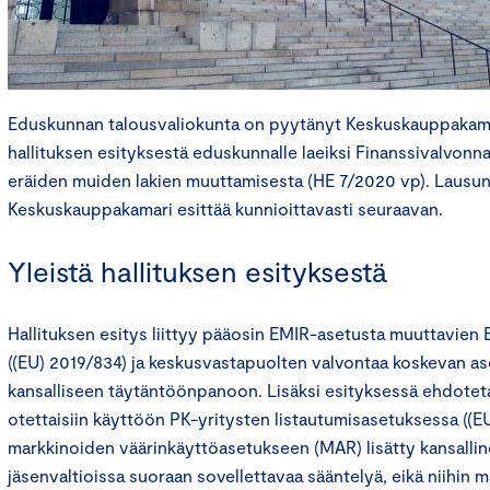
Eduskunnan talousvaliokunta on pyytänyt Keskuskauppakam
hallituksen esityksestä eduskunnalle laeiksi Finanssivalvonna
eräiden muiden lakien muuttamisesta (HE 7/2020 vp). Lausu
Keskuskauppakamari esittää kunnioittavasti seuraavan.
Yleistä hallituksen esityksestä
Hallituksen esitys liittyy pääosin EMIR-asetusta muuttavien 
((EU) 2019/834) ja keskusvastapuolten valvontaa koskevan as
kansalliseen täytäntöönpanoon. Lisäksi esityksessä ehdoteta
otettaisiin käyttöön PK-yritysten listautumisasetuksessa ((E
markkinoiden väärinkäyttöasetukseen (MAR) lisätty kansallin
jäsenvaltioissa suoraan sovellettavaa sääntelyä, eikä niihin ma