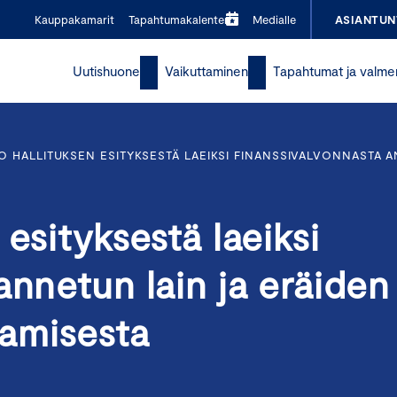
Kauppakamarit
Tapahtumakalenteri
Medialle
ASIANTUN
Uutishuone
Vaikuttaminen
Tapahtumat ja valme
 HALLITUKSEN ESITYKSESTÄ LAEIKSI FINANSSIVALVONNASTA A
esityksestä laeiksi
annetun lain ja eräiden
amisesta