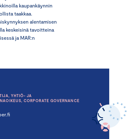
kkinoilla kaupankäynnin
llista taakkaa.
umiskynnyksen alentamisen
la keskeisinä tavoitteina
isessä ja MAR:n
IJA, YHTIÖ- JA
INAOIKEUS, CORPORATE GOVERNANCE
er.fi