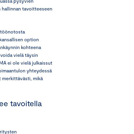
muassa pysyvien
n hallinnan tavoitteeseen
ttöönotosta
kansallisen option
ankäynnin kohteena
voida vielä täysin
 ei ole vielä julkaissut
 voimaantulon yhteydessä
t merkittävästi, mikä
e tavoitella
ritysten