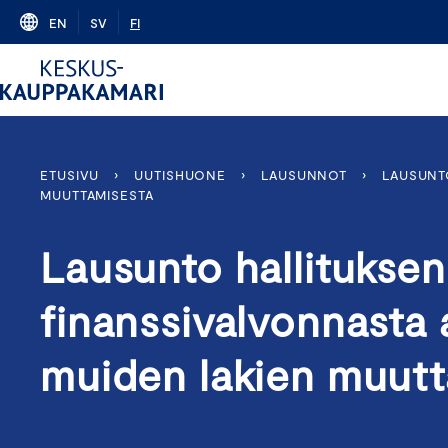
Skip
EN
SV
FI
to
content
ETUSIVU
›
UUTISHUONE
›
LAUSUNNOT
›
LAUSUNTO
MUUTTAMISESTA
Lausunto hallituksen 
finanssivalvonnasta 
muiden lakien muutt