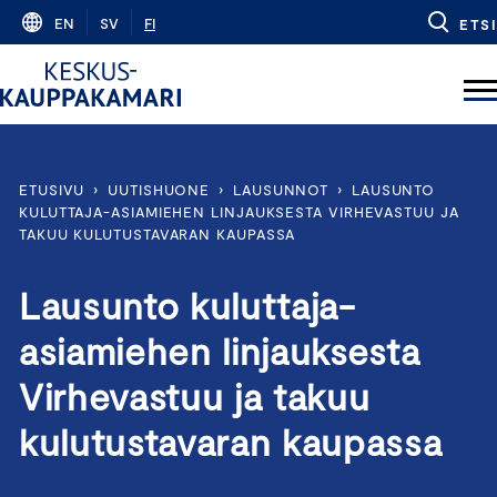
Skip
EN
SV
FI
ETSI
to
content
ETUSIVU
›
UUTISHUONE
›
LAUSUNNOT
›
LAUSUNTO
KULUTTAJA-ASIAMIEHEN LINJAUKSESTA VIRHEVASTUU JA
TAKUU KULUTUSTAVARAN KAUPASSA
Lausunto kuluttaja-
asiamiehen linjauksesta
Virhevastuu ja takuu
kulutustavaran kaupassa