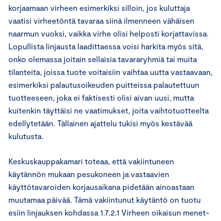
korjaamaan virheen esimerkiksi silloin, jos kuluttaja
vaatisi virheetöntä tavaraa siinä ilmenneen vähäisen
naarmun vuoksi, vaikka virhe olisi helposti korjattavissa.
Lopullista linjausta laadittaessa voisi harkita myös sitä,
onko olemassa joitain sellaisia tavararyhmiä tai muita
tilanteita, joissa tuote voitaisiin vaihtaa uutta vastaavaan,
esimerkiksi palautusoikeuden puitteissa palautettuun
tuotteeseen, joka ei faktisesti olisi aivan uusi, mutta
kuitenkin täyttäisi ne vaatimukset, joita vaihtotuotteelta
edellytetään. Tällainen ajattelu tukisi myös kestävää
kulutusta.
Keskuskauppakamari toteaa, että vakiintuneen
käytännön mukaan pesukoneen ja vastaavien
käyttötavaroiden korjausaikana pidetään ainoastaan
muutamaa päivää. Tämä vakiintunut käytäntö on tuotu
esiin linjauksen kohdassa 1.7.2.1 Vir­heen oi­kai­sun me­net­