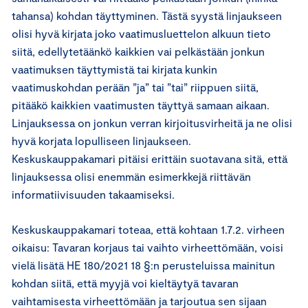
tahansa) kohdan täyttyminen. Tästä syystä linjaukseen
olisi hyvä kirjata joko vaatimusluettelon alkuun tieto
siitä, edellytetäänkö kaikkien vai pelkästään jonkun
vaatimuksen täyttymistä tai kirjata kunkin
vaatimuskohdan perään ”ja” tai ”tai” riippuen siitä,
pitääkö kaikkien vaatimusten täyttyä samaan aikaan.
Linjauksessa on jonkun verran kirjoitusvirheitä ja ne olisi
hyvä korjata lopulliseen linjaukseen.
Keskuskauppakamari pitäisi erittäin suotavana sitä, että
linjauksessa olisi enemmän esimerkkejä riittävän
informatiivisuuden takaamiseksi.
Keskuskauppakamari toteaa, että kohtaan 1.7.2. vir­heen
oi­kai­su: Ta­va­ran kor­jaus tai vaih­to vir­heet­tö­mään, voisi
vielä lisätä HE 180/2021 18 §:n perusteluissa mainitun
kohdan siitä, että myyjä voi kieltäytyä tavaran
vaihtamisesta virheettömään ja tarjoutua sen sijaan