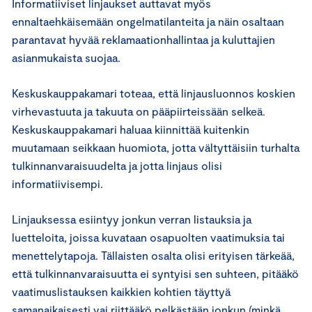
Informatiiviset linjaukset auttavat myös
ennaltaehkäisemään ongelmatilanteita ja näin osaltaan
parantavat hyvää reklamaationhallintaa ja kuluttajien
asianmukaista suojaa.
Keskuskauppakamari toteaa, että linjausluonnos koskien
virhevastuuta ja takuuta on pääpiirteissään selkeä.
Keskuskauppakamari haluaa kiinnittää kuitenkin
muutamaan seikkaan huomiota, jotta vältyttäisiin turhalta
tulkinnanvaraisuudelta ja jotta linjaus olisi
informatiivisempi.
Linjauksessa esiintyy jonkun verran listauksia ja
luetteloita, joissa kuvataan osapuolten vaatimuksia tai
menettelytapoja. Tällaisten osalta olisi erityisen tärkeää,
että tulkinnanvaraisuutta ei syntyisi sen suhteen, pitääkö
vaatimuslistauksen kaikkien kohtien täyttyä
samanaikaisesti vai riittääkö pelkästään jonkun (minkä