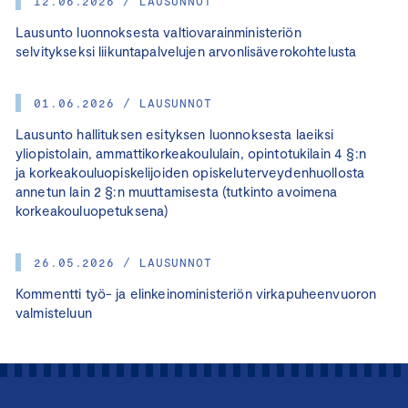
12.06.2026 / LAUSUNNOT
Lausunto luonnoksesta valtiovarainministeriön
selvitykseksi liikuntapalvelujen arvonlisäverokohtelusta
01.06.2026 / LAUSUNNOT
Lausunto hallituksen esityksen luonnoksesta laeiksi
yliopistolain, ammattikorkeakoululain, opintotukilain 4 §:n
ja korkeakouluopiskelijoiden opiskeluterveydenhuollosta
annetun lain 2 §:n muuttamisesta (tutkinto avoimena
korkeakouluopetuksena)
26.05.2026 / LAUSUNNOT
Kommentti työ- ja elinkeinoministeriön virkapuheenvuoron
valmisteluun