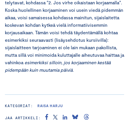
te­ly­ta­vat, kohdassa ”2. Jos virhe oikaistaan korjaamalla”.
Koska huolellinen korjaaminen voi usein viedä pidemmän
aikaa, voisi samaisessa kohdassa mainitun, sijaislaitetta
koskevan kohdan kytkeä vielä informatiivisemmin
korjausaikaan. Tämän voisi tehdä täydentämällä kohtaa
esimerkiksi seuraavasti (lisäysehdotus kursiivilla):
sijaislaitteen tarjoaminen ei ole lain mukaan pakollista,
mutta sillä voi minimoida kuluttajalle aiheutuvaa haittaa ja
vahinkoa
esimerkiksi silloin, jos korjaaminen kestää
pidempään kuin muutamia päiviä.
KATEGORIAT:
RAISA HARJU
JAA ARTIKKELI: