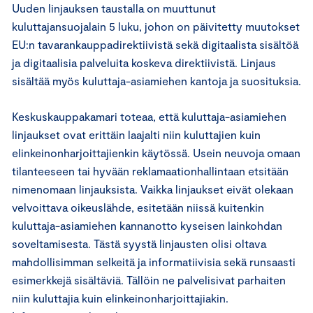
Uuden linjauksen taustalla on muuttunut
kuluttajansuojalain 5 luku, johon on päivitetty muutokset
EU:n tavarankauppadirektiivistä sekä digitaalista sisältöä
ja digitaalisia palveluita koskeva direktiivistä. Linjaus
sisältää myös kuluttaja-asiamiehen kantoja ja suosituksia.
Keskuskauppakamari toteaa, että kuluttaja-asiamiehen
linjaukset ovat erittäin laajalti niin kuluttajien kuin
elinkeinonharjoittajienkin käytössä. Usein neuvoja omaan
tilanteeseen tai hyvään reklamaationhallintaan etsitään
nimenomaan linjauksista. Vaikka linjaukset eivät olekaan
velvoittava oikeuslähde, esitetään niissä kuitenkin
kuluttaja-asiamiehen kannanotto kyseisen lainkohdan
soveltamisesta. Tästä syystä linjausten olisi oltava
mahdollisimman selkeitä ja informatiivisia sekä runsaasti
esimerkkejä sisältäviä. Tällöin ne palvelisivat parhaiten
niin kuluttajia kuin elinkeinonharjoittajiakin.