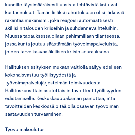
kunnille täysimääräisesti uusista tehtävistä koituvat
kustannukset. Tämän lisäksi rahoitukseen olisi järkevää
rakentaa mekanismi, joka reagoisi automaattisesti
äkillisiin talouden kriiseihin ja suhdannevaihteluihin.
Muussa tapauksessa ollaan pahimmillaan tilanteessa,
jossa kunta joutuu säästämään työvoimapalveluista,
joiden tarve kasvaa äkillisen kriisin seurauksena.
Hallituksen esityksen mukaan valtiolla säilyy edelleen
kokonaisvastuu työllisyydestä ja
työvoimapalvelujärjestelmän toimivuudesta.
Hallituskausittain asetettaisiin tavoitteet työllisyyden
edistämiselle. Keskuskauppakamari painottaa, että
tavoitteiden keskiössä pitää olla osaavan työvoiman
saatavuuden turvaaminen.
Työvoimakoulutus