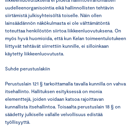
uudelleenorganisointia eikä hallinnollisten tehtävin
siirtämistä julkisyhteisöltä toiselle. Näin ollen
lainsäädännön näkökulmasta ei ole välttämätöntä
toteuttaa henkilöstön siirtoa liikkeenluovutuksena. On
myös hyvä huomioida, että kun Kelan toimeentulotukeen
liittyvät tehtävät siirrettiin kunnille, ei silloinkaan
käytetty liikkeenluovutusta.
Suhde perustuslakiin
Perustuslain 121 § tarkoittamalla tavalla kunnilla on vahva
itsehallinto. Hallituksen esityksessä on monia
elementtejä, joiden voidaan katsoa rajoittavan
kunnallista itsehallintoa. Toisaalta perustuslain 18 § on
säädetty julkiselle vallalle velvollisuus edistää
työllisyyttä.