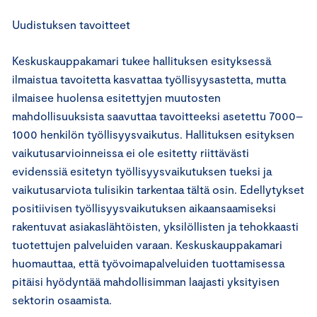
Uudistuksen tavoitteet
Keskuskauppakamari tukee hallituksen esityksessä
ilmaistua tavoitetta kasvattaa työllisyysastetta, mutta
ilmaisee huolensa esitettyjen muutosten
mahdollisuuksista saavuttaa tavoitteeksi asetettu 7000–
1000 henkilön työllisyysvaikutus. Hallituksen esityksen
vaikutusarvioinneissa ei ole esitetty riittävästi
evidenssiä esitetyn työllisyysvaikutuksen tueksi ja
vaikutusarviota tulisikin tarkentaa tältä osin. Edellytykset
positiivisen työllisyysvaikutuksen aikaansaamiseksi
rakentuvat asiakaslähtöisten, yksilöllisten ja tehokkaasti
tuotettujen palveluiden varaan. Keskuskauppakamari
huomauttaa, että työvoimapalveluiden tuottamisessa
pitäisi hyödyntää mahdollisimman laajasti yksityisen
sektorin osaamista.