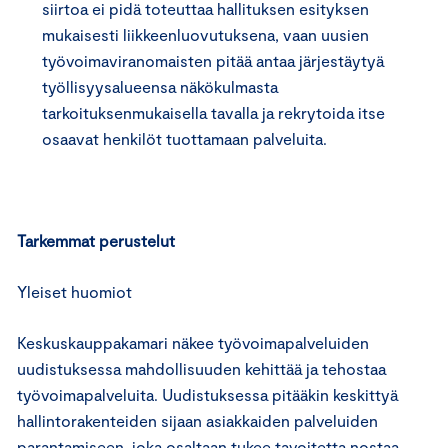
siirtoa ei pidä toteuttaa hallituksen esityksen
mukaisesti liikkeenluovutuksena, vaan uusien
työvoimaviranomaisten pitää antaa järjestäytyä
työllisyysalueensa näkökulmasta
tarkoituksenmukaisella tavalla ja rekrytoida itse
osaavat henkilöt tuottamaan palveluita.
Tarkemmat perustelut
Yleiset huomiot
Keskuskauppakamari näkee työvoimapalveluiden
uudistuksessa mahdollisuuden kehittää ja tehostaa
työvoimapalveluita. Uudistuksessa pitääkin keskittyä
hallintorakenteiden sijaan asiakkaiden palveluiden
parantamiseen, joka osaltaan tukee tavoitetta nostaa