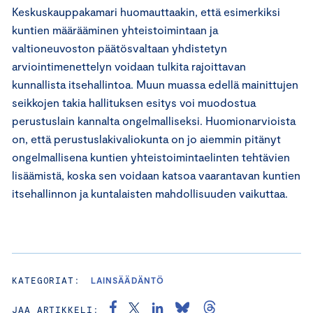
Keskuskauppakamari huomauttaakin, että esimerkiksi
kuntien määrääminen yhteistoimintaan ja
valtioneuvoston päätösvaltaan yhdistetyn
arviointimenettelyn voidaan tulkita rajoittavan
kunnallista itsehallintoa. Muun muassa edellä mainittujen
seikkojen takia hallituksen esitys voi muodostua
perustuslain kannalta ongelmalliseksi. Huomionarvioista
on, että perustuslakivaliokunta on jo aiemmin pitänyt
ongelmallisena kuntien yhteistoimintaelinten tehtävien
lisäämistä, koska sen voidaan katsoa vaarantavan kuntien
itsehallinnon ja kuntalaisten mahdollisuuden vaikuttaa.
KATEGORIAT:
LAINSÄÄDÄNTÖ
JAA ARTIKKELI: