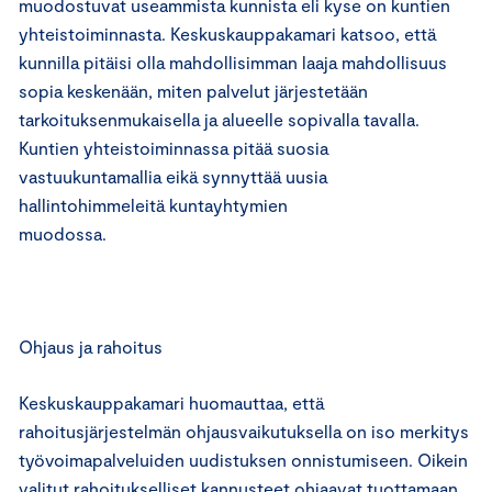
muodostuvat useammista kunnista eli kyse on kuntien
yhteistoiminnasta. Keskuskauppakamari katsoo, että
kunnilla pitäisi olla mahdollisimman laaja mahdollisuus
sopia keskenään, miten palvelut järjestetään
tarkoituksenmukaisella ja alueelle sopivalla tavalla.
Kuntien yhteistoiminnassa pitää suosia
vastuukuntamallia eikä synnyttää uusia
hallintohimmeleitä kuntayhtymien
muodossa.
Ohjaus ja rahoitus
Keskuskauppakamari huomauttaa, että
rahoitusjärjestelmän ohjausvaikutuksella on iso merkitys
työvoimapalveluiden uudistuksen onnistumiseen. Oikein
valitut rahoitukselliset kannusteet ohjaavat tuottamaan