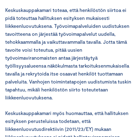
Keskuskauppakamari toteaa, että henkilöstön siirtoa ei
pidä toteuttaa hallituksen esityksen mukaisesti
liikkeenluovutuksena. Työvoimapalveluiden uudistuksen
tavoitteena on järjestää työvoimapalvelut uudella,
tehokkaammalla ja vaikuttavammalla tavalla. Jotta tämä
tavoite voisi toteutua, pitää uusien
työvoimaviranomaisten antaa järjestäytyä
työllisyysalueensa näkökulmasta tarkoituksenmukaisella
tavalla ja rekrytoida itse osaavat henkilöt tuottamaan
palveluita. Vanhojen toimintatapojen uudistumista tuskin
tapahtuu, mikäli henkilöstön siirto toteutetaan
liikkeenluovutuksena.
Keskuskauppakamari myös huomauttaa, että hallituksen
esityksen perusteluissa todetaan, että
liikkeenluovutusdirektiivin (2011/23/EY) mukaan
liikkeenluovutuksena ei pidetä hallintoviranomaisen