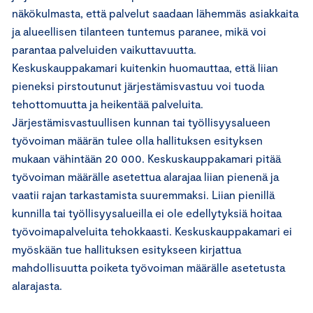
näkökulmasta, että palvelut saadaan lähemmäs asiakkaita
ja alueellisen tilanteen tuntemus paranee, mikä voi
parantaa palveluiden vaikuttavuutta.
Keskuskauppakamari kuitenkin huomauttaa, että liian
pieneksi pirstoutunut järjestämisvastuu voi tuoda
tehottomuutta ja heikentää palveluita.
Järjestämisvastuullisen kunnan tai työllisyysalueen
työvoiman määrän tulee olla hallituksen esityksen
mukaan vähintään 20 000. Keskuskauppakamari pitää
työvoiman määrälle asetettua alarajaa liian pienenä ja
vaatii rajan tarkastamista suuremmaksi. Liian pienillä
kunnilla tai työllisyysalueilla ei ole edellytyksiä hoitaa
työvoimapalveluita tehokkaasti. Keskuskauppakamari ei
myöskään tue hallituksen esitykseen kirjattua
mahdollisuutta poiketa työvoiman määrälle asetetusta
alarajasta.