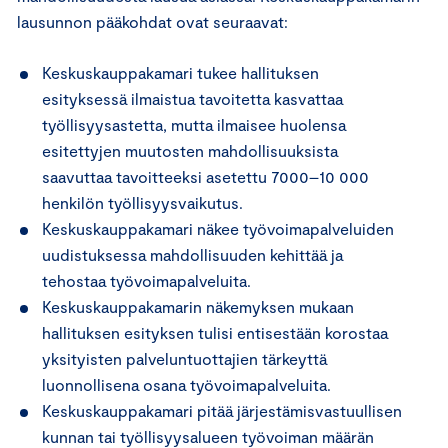
lausunnon pääkohdat ovat seuraavat:
Keskuskauppakamari tukee hallituksen
esityksessä ilmaistua tavoitetta kasvattaa
työllisyysastetta, mutta ilmaisee huolensa
esitettyjen muutosten mahdollisuuksista
saavuttaa tavoitteeksi asetettu 7000–10 000
henkilön työllisyysvaikutus.
Keskuskauppakamari näkee työvoimapalveluiden
uudistuksessa mahdollisuuden kehittää ja
tehostaa työvoimapalveluita.
Keskuskauppakamarin näkemyksen mukaan
hallituksen esityksen tulisi entisestään korostaa
yksityisten palveluntuottajien tärkeyttä
luonnollisena osana työvoimapalveluita.
Keskuskauppakamari pitää järjestämisvastuullisen
kunnan tai työllisyysalueen työvoiman määrän