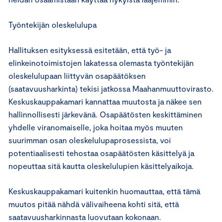
Työntekijän oleskelulupa
Hallituksen esityksessä esitetään, että työ- ja
elinkeinotoimistojen lakatessa olemasta työntekijän
oleskelulupaan liittyvän osapäätöksen
(saatavuusharkinta) tekisi jatkossa Maahanmuuttovirasto.
Keskuskauppakamari kannattaa muutosta ja näkee sen
hallinnollisesti järkevänä. Osapäätösten keskittäminen
yhdelle viranomaiselle, joka hoitaa myös muuten
suurimman osan oleskelulupaprosessista, voi
potentiaalisesti tehostaa osapäätösten käsittelyä ja
nopeuttaa sitä kautta oleskelulupien käsittelyaikoja.
Keskuskauppakamari kuitenkin huomauttaa, että tämä
muutos pitää nähdä välivaiheena kohti sitä, että
saatavuusharkinnasta luovutaan kokonaan.