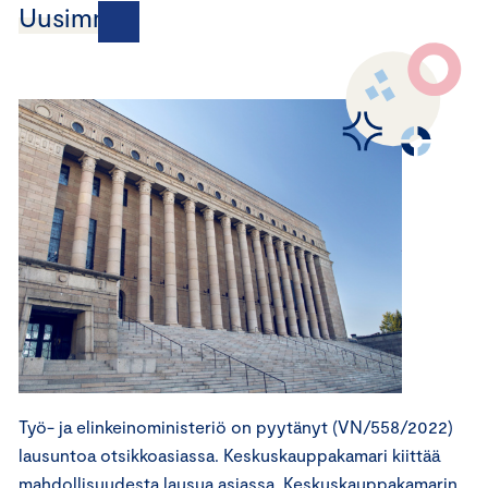
Uusimmat
Työ- ja elinkeinoministeriö on pyytänyt (VN/558/2022)
lausuntoa otsikkoasiassa. Keskuskauppakamari kiittää
mahdollisuudesta lausua asiassa. Keskuskauppakamarin