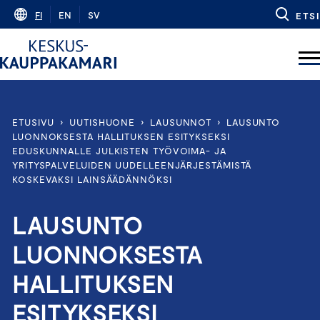
Skip
FI
EN
SV
ETSI
to
content
ETUSIVU
›
UUTISHUONE
›
LAUSUNNOT
›
LAUSUNTO
LUONNOKSESTA HALLITUKSEN ESITYKSEKSI
EDUSKUNNALLE JULKISTEN TYÖVOIMA- JA
YRITYSPALVELUIDEN UUDELLEENJÄRJESTÄMISTÄ
KOSKEVAKSI LAINSÄÄDÄNNÖKSI
LAUSUNTO
LUONNOKSESTA
HALLITUKSEN
ESITYKSEKSI