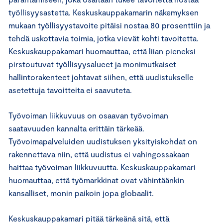
työllisyysastetta. Keskuskauppakamarin näkemyksen
mukaan työllisyystavoite pitäisi nostaa 80 prosenttiin ja
tehdä uskottavia toimia, jotka vievät kohti tavoitetta.
Keskuskauppakamari huomauttaa, että liian pieneksi
pirstoutuvat työllisyysalueet ja monimutkaiset
hallintorakenteet johtavat siihen, että uudistukselle
asetettuja tavoitteita ei saavuteta.
Työvoiman liikkuvuus on osaavan työvoiman
saatavuuden kannalta erittäin tärkeää.
Työvoimapalveluiden uudistuksen yksityiskohdat on
rakennettava niin, että uudistus ei vahingossakaan
haittaa työvoiman liikkuvuutta. Keskuskauppakamari
huomauttaa, että työmarkkinat ovat vähintäänkin
kansalliset, monin paikoin jopa globaalit.
Keskuskauppakamari pitää tärkeänä sitä, että