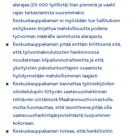
alarajaa (20 000 työllistä) liian pienenä ja vaatii
rajan tarkastamista suuremmaksi.
Keskuskauppakamari ei myöskään tue hallituksen
esitykseen kirjattua mahdollisuutta poiketa
työvoiman määrälle asetetusta alarajasta.
Keskuskauppakamari pitää erittäin kriittisenä sitä,
että työvoimakoulutusten hankinnoissa
noudatetaan kilpailuneutraliteettia ja että
yksityisten palveluntuottajien osaamista
hyödynnetään mahdollisimman laajasti.
Keskuskauppakamari kannattaa työntekijöiden
oleskelulupiin liittyvän saatavuusharkinnan
tehtävien siirtämistä Maahanmuuttovirastolle,
mutta huomauttaa, että tavoitteena pitää olla
saatavuusharkintajärjestelmästä luopuminen
kokonaan.
Keskuskauppakamari toteaa, että henkilöstön