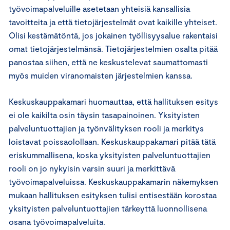
työvoimapalveluille asetetaan yhteisiä kansallisia
tavoitteita ja että tietojärjestelmät ovat kaikille yhteiset.
Olisi kestämätöntä, jos jokainen työllisyysalue rakentaisi
omat tietojärjestelmänsä. Tietojärjestelmien osalta pitää
panostaa siihen, että ne keskustelevat saumattomasti
myös muiden viranomaisten järjestelmien kanssa.
Keskuskauppakamari huomauttaa, että hallituksen esitys
ei ole kaikilta osin täysin tasapainoinen. Yksityisten
palveluntuottajien ja työnvälityksen rooli ja merkitys
loistavat poissaolollaan. Keskuskauppakamari pitää tätä
eriskummallisena, koska yksityisten palveluntuottajien
rooli on jo nykyisin varsin suuri ja merkittävä
työvoimapalveluissa. Keskuskauppakamarin näkemyksen
mukaan hallituksen esityksen tulisi entisestään korostaa
yksityisten palveluntuottajien tärkeyttä luonnollisena
osana työvoimapalveluita.