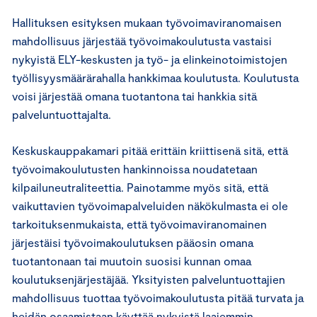
Hallituksen esityksen mukaan työvoimaviranomaisen
mahdollisuus järjestää työvoimakoulutusta vastaisi
nykyistä ELY-keskusten ja työ- ja elinkeinotoimistojen
työllisyysmäärärahalla hankkimaa koulutusta. Koulutusta
voisi järjestää omana tuotantona tai hankkia sitä
palveluntuottajalta.
Keskuskauppakamari pitää erittäin kriittisenä sitä, että
työvoimakoulutusten hankinnoissa noudatetaan
kilpailuneutraliteettia. Painotamme myös sitä, että
vaikuttavien työvoimapalveluiden näkökulmasta ei ole
tarkoituksenmukaista, että työvoimaviranomainen
järjestäisi työvoimakoulutuksen pääosin omana
tuotantonaan tai muutoin suosisi kunnan omaa
koulutuksenjärjestäjää. Yksityisten palveluntuottajien
mahdollisuus tuottaa työvoimakoulutusta pitää turvata ja
heidän osaamistaan käyttää nykyistä laajemmin.