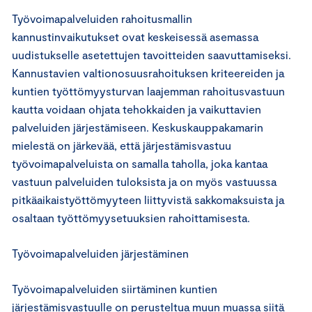
Työvoimapalveluiden rahoitusmallin
kannustinvaikutukset ovat keskeisessä asemassa
uudistukselle asetettujen tavoitteiden saavuttamiseksi.
Kannustavien valtionosuusrahoituksen kriteereiden ja
kuntien työttömyysturvan laajemman rahoitusvastuun
kautta voidaan ohjata tehokkaiden ja vaikuttavien
palveluiden järjestämiseen. Keskuskauppakamarin
mielestä on järkevää, että järjestämisvastuu
työvoimapalveluista on samalla taholla, joka kantaa
vastuun palveluiden tuloksista ja on myös vastuussa
pitkäaikaistyöttömyyteen liittyvistä sakkomaksuista ja
osaltaan työttömyysetuuksien rahoittamisesta.
Työvoimapalveluiden järjestäminen
Työvoimapalveluiden siirtäminen kuntien
järjestämisvastuulle on perusteltua muun muassa siitä