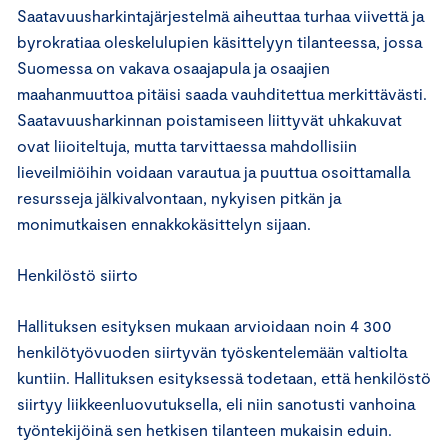
Saatavuusharkintajärjestelmä aiheuttaa turhaa viivettä ja
byrokratiaa oleskelulupien käsittelyyn tilanteessa, jossa
Suomessa on vakava osaajapula ja osaajien
maahanmuuttoa pitäisi saada vauhditettua merkittävästi.
Saatavuusharkinnan poistamiseen liittyvät uhkakuvat
ovat liioiteltuja, mutta tarvittaessa mahdollisiin
lieveilmiöihin voidaan varautua ja puuttua osoittamalla
resursseja jälkivalvontaan, nykyisen pitkän ja
monimutkaisen ennakkokäsittelyn sijaan.
Henkilöstö siirto
Hallituksen esityksen mukaan arvioidaan noin 4 300
henkilötyövuoden siirtyvän työskentelemään valtiolta
kuntiin. Hallituksen esityksessä todetaan, että henkilöstö
siirtyy liikkeenluovutuksella, eli niin sanotusti vanhoina
työntekijöinä sen hetkisen tilanteen mukaisin eduin.