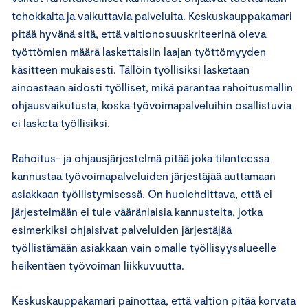
tehokkaita ja vaikuttavia palveluita. Keskuskauppakamari
pitää hyvänä sitä, että valtionosuuskriteerinä oleva
työttömien määrä laskettaisiin laajan työttömyyden
käsitteen mukaisesti. Tällöin työllisiksi lasketaan
ainoastaan aidosti työlliset, mikä parantaa rahoitusmallin
ohjausvaikutusta, koska työvoimapalveluihin osallistuvia
ei lasketa työllisiksi.
Rahoitus- ja ohjausjärjestelmä pitää joka tilanteessa
kannustaa työvoimapalveluiden järjestäjää auttamaan
asiakkaan työllistymisessä. On huolehdittava, että ei
järjestelmään ei tule vääränlaisia kannusteita, jotka
esimerkiksi ohjaisivat palveluiden järjestäjää
työllistämään asiakkaan vain omalle työllisyysalueelle
heikentäen työvoiman liikkuvuutta.
Keskuskauppakamari painottaa, että valtion pitää korvata