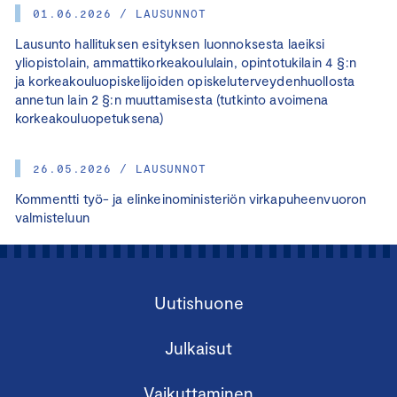
01.06.2026 / LAUSUNNOT
Lausunto hallituksen esityksen luonnoksesta laeiksi
yliopistolain, ammattikorkeakoululain, opintotukilain 4 §:n
ja korkeakouluopiskelijoiden opiskeluterveydenhuollosta
annetun lain 2 §:n muuttamisesta (tutkinto avoimena
korkeakouluopetuksena)
26.05.2026 / LAUSUNNOT
Kommentti työ- ja elinkeinoministeriön virkapuheenvuoron
valmisteluun
Uutishuone
Julkaisut
Vaikuttaminen