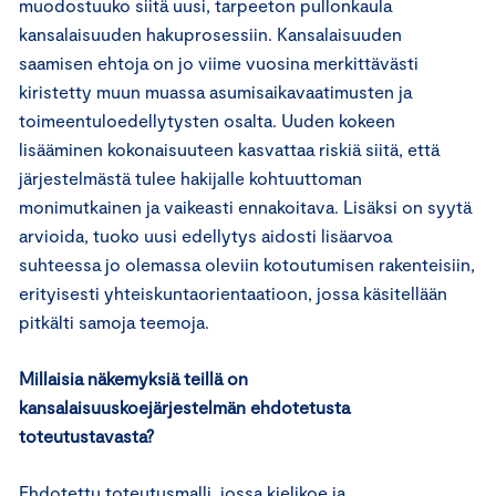
muodostuuko siitä uusi, tarpeeton pullonkaula
kansalaisuuden hakuprosessiin. Kansalaisuuden
saamisen ehtoja on jo viime vuosina merkittävästi
kiristetty muun muassa asumisaikavaatimusten ja
toimeentuloedellytysten osalta. Uuden kokeen
lisääminen kokonaisuuteen kasvattaa riskiä siitä, että
järjestelmästä tulee hakijalle kohtuuttoman
monimutkainen ja vaikeasti ennakoitava. Lisäksi on syytä
arvioida, tuoko uusi edellytys aidosti lisäarvoa
suhteessa jo olemassa oleviin kotoutumisen rakenteisiin,
erityisesti yhteiskuntaorientaatioon, jossa käsitellään
pitkälti samoja teemoja.
Millaisia näkemyksiä teillä on
kansalaisuuskoejärjestelmän ehdotetusta
toteutustavasta?
Ehdotettu toteutusmalli, jossa kielikoe ja