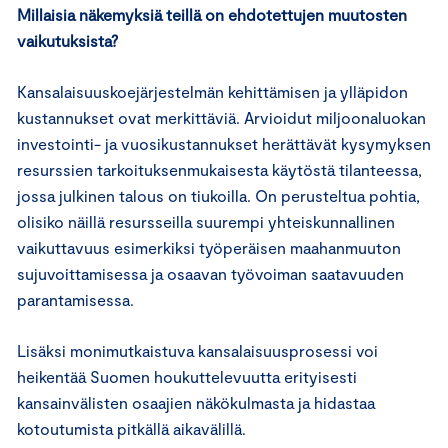
Millaisia näkemyksiä teillä on ehdotettujen muutosten
vaikutuksista?
Kansalaisuuskoejärjestelmän kehittämisen ja ylläpidon
kustannukset ovat merkittäviä. Arvioidut miljoonaluokan
investointi- ja vuosikustannukset herättävät kysymyksen
resurssien tarkoituksenmukaisesta käytöstä tilanteessa,
jossa julkinen talous on tiukoilla. On perusteltua pohtia,
olisiko näillä resursseilla suurempi yhteiskunnallinen
vaikuttavuus esimerkiksi työperäisen maahanmuuton
sujuvoittamisessa ja osaavan työvoiman saatavuuden
parantamisessa.
Lisäksi monimutkaistuva kansalaisuusprosessi voi
heikentää Suomen houkuttelevuutta erityisesti
kansainvälisten osaajien näkökulmasta ja hidastaa
kotoutumista pitkällä aikavälillä.