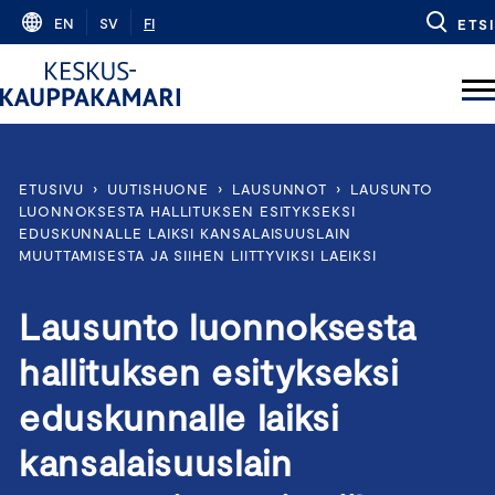
Skip
EN
SV
FI
ETSI
to
content
ETUSIVU
›
UUTISHUONE
›
LAUSUNNOT
›
LAUSUNTO
LUONNOKSESTA HALLITUKSEN ESITYKSEKSI
EDUSKUNNALLE LAIKSI KANSALAISUUSLAIN
MUUTTAMISESTA JA SIIHEN LIITTYVIKSI LAEIKSI
Lausunto luonnoksesta
hallituksen esitykseksi
eduskunnalle laiksi
kansalaisuuslain