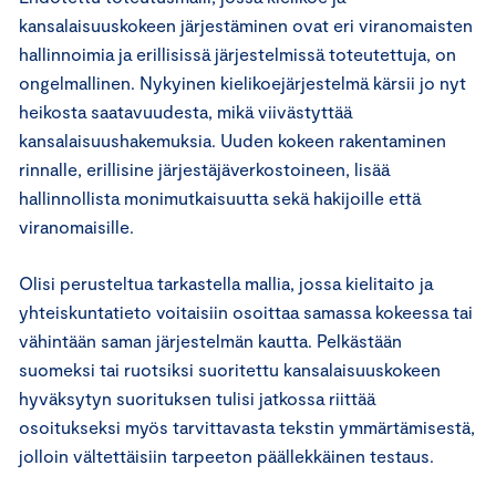
kansalaisuuskokeen järjestäminen ovat eri viranomaisten
hallinnoimia ja erillisissä järjestelmissä toteutettuja, on
ongelmallinen. Nykyinen kielikoejärjestelmä kärsii jo nyt
heikosta saatavuudesta, mikä viivästyttää
kansalaisuushakemuksia. Uuden kokeen rakentaminen
rinnalle, erillisine järjestäjäverkostoineen, lisää
hallinnollista monimutkaisuutta sekä hakijoille että
viranomaisille.
Olisi perusteltua tarkastella mallia, jossa kielitaito ja
yhteiskuntatieto voitaisiin osoittaa samassa kokeessa tai
vähintään saman järjestelmän kautta. Pelkästään
suomeksi tai ruotsiksi suoritettu kansalaisuuskokeen
hyväksytyn suorituksen tulisi jatkossa riittää
osoitukseksi myös tarvittavasta tekstin ymmärtämisestä,
jolloin vältettäisiin tarpeeton päällekkäinen testaus.