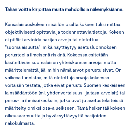
Tähän voitte kirjoittaa muita mahdollisia näkemyksiänne.
Kansalaisuuskokeen sisällön osalta kokeen tulisi mittaa
objektiivisesti opittavia ja todennettavia tietoja. Kokeen
ei pitäisi arvioida hakijan arvoja tai oletettua
”suomalaisuutta”, mikä näyttäytyy asetusluonnoksen
perusteella ilmeisenä riskinä. Kokeessa esitetään
käsiteltävän suomalaisen yhteiskunnan arvoja, mutta
määrittelemättä jää, mihin nämä arvot perustuisivat. On
vaikeaa tunnistaa, mitä oletettuja arvoja kokeessa
voitaisiin testata, jotka eivät perustu Suomen keskeiseen
lainsäädäntöön (ml. yhdenvertaisuus- ja tasa-arvolait) tai
perus- ja ihmisoikeuksiin, jotka ovat jo asetusteksteissä
määritelty omiksi osa-alueikseen. Tämä heikentää kokeen
oikeusvarmuutta ja hyväksyttävyyttä hakijoiden
näkökulmasta.