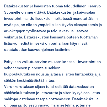
Datakeskusten ja kaivosten tuoma taloudellinen lisäarvo
Suomelle on merkittävä. Datakeskusten ja kaivosalan
investointimahdollisuuksien heiketessä menetettäisiin
myös paljon niiden ympärille kehittyvän ekosysteemin ja
arvoketjujen työllistävää ja talouskasvua lisäävää
vaikutusta. Datakeskusten kansantalouteen tuottaman
lisäarvon edistämiseksi on parhaillaan käynnissä
datatalouden kasvuohjelman laatiminen.
Esityksen vaikutusarvion mukaan konesali-investointien
väheneminen pienentäisi sähkön
huippukulutuksen nousua ja tasaisi siten hintapiikkejä ja
sähkön keskimääräistä hintaa.
Veronkorotuksen sijaan tulisi edistää datakeskusten
sähkönkulutuksen joustavuutta ja siten kykyä osallistua
sähköjärjestelmän tasapainottamiseen. Datakeskuksilla
on pääsääntöisesti varavoimajärjestelmä, joten ne