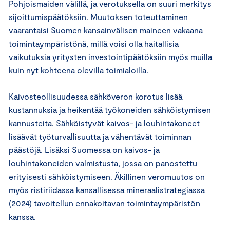
Pohjoismaiden välillä, ja verotuksella on suuri merkitys
sijoittumispäätöksiin. Muutoksen toteuttaminen
vaarantaisi Suomen kansainvälisen maineen vakaana
toimintaympäristönä, millä voisi olla haitallisia
vaikutuksia yritysten investointipäätöksiin myös muilla
kuin nyt kohteena olevilla toimialoilla.
Kaivosteollisuudessa sähköveron korotus lisää
kustannuksia ja heikentää työkoneiden sähköistymisen
kannusteita. Sähköistyvät kaivos- ja louhintakoneet
lisäävät työturvallisuutta ja vähentävät toiminnan
päästöjä. Lisäksi Suomessa on kaivos- ja
louhintakoneiden valmistusta, jossa on panostettu
erityisesti sähköistymiseen. Äkillinen veromuutos on
myös ristiriidassa kansallisessa mineraalistrategiassa
(2024) tavoitellun ennakoitavan toimintaympäristön
kanssa.