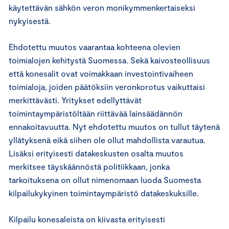
käytettävän sähkön veron monikymmenkertaiseksi
nykyisestä.
Ehdotettu muutos vaarantaa kohteena olevien
toimialojen kehitystä Suomessa. Sekä kaivosteollisuus
että konesalit ovat voimakkaan investointivaiheen
toimialoja, joiden päätöksiin veronkorotus vaikuttaisi
merkittävästi. Yritykset edellyttävät
toimintaympäristöltään riittävää lainsäädännön
ennakoitavuutta. Nyt ehdotettu muutos on tullut täytenä
yllätyksenä eikä siihen ole ollut mahdollista varautua.
Lisäksi erityisesti datakeskusten osalta muutos
merkitsee täyskäännöstä politiikkaan, jonka
tarkoituksena on ollut nimenomaan luoda Suomesta
kilpailukykyinen toimintaympäristö datakeskuksille.
Kilpailu konesaleista on kiivasta erityisesti