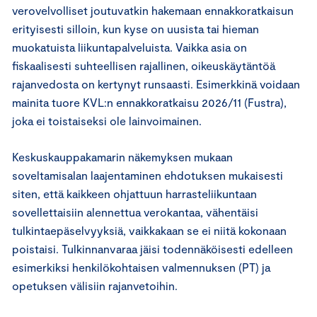
verovelvolliset joutuvatkin hakemaan ennakkoratkaisun
erityisesti silloin, kun kyse on uusista tai hieman
muokatuista liikuntapalveluista. Vaikka asia on
fiskaalisesti suhteellisen rajallinen, oikeuskäytäntöä
rajanvedosta on kertynyt runsaasti. Esimerkkinä voidaan
mainita tuore KVL:n ennakkoratkaisu 2026/11 (Fustra),
joka ei toistaiseksi ole lainvoimainen.
Keskuskauppakamarin näkemyksen mukaan
soveltamisalan laajentaminen ehdotuksen mukaisesti
siten, että kaikkeen ohjattuun harrasteliikuntaan
sovellettaisiin alennettua verokantaa, vähentäisi
tulkintaepäselvyyksiä, vaikkakaan se ei niitä kokonaan
poistaisi. Tulkinnanvaraa jäisi todennäköisesti edelleen
esimerkiksi henkilökohtaisen valmennuksen (PT) ja
opetuksen välisiin rajanvetoihin.