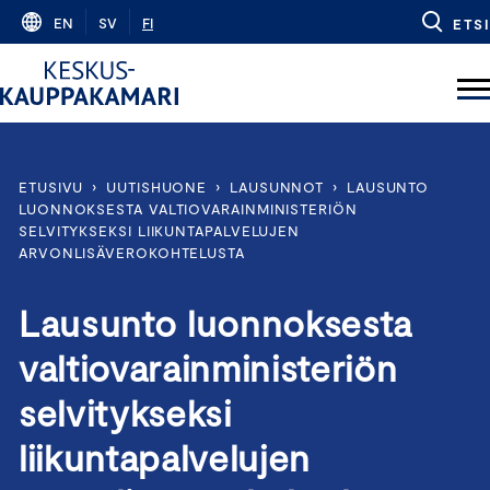
Skip
EN
SV
FI
ETSI
to
content
ETUSIVU
›
UUTISHUONE
›
LAUSUNNOT
›
LAUSUNTO
LUONNOKSESTA VALTIOVARAINMINISTERIÖN
SELVITYKSEKSI LIIKUNTAPALVELUJEN
ARVONLISÄVEROKOHTELUSTA
Lausunto luonnoksesta
valtiovarainministeriön
selvitykseksi
liikuntapalvelujen