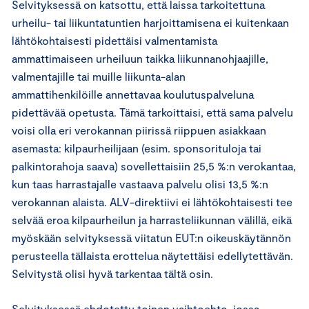
Selvityksessä on katsottu, että laissa tarkoitettuna
urheilu- tai liikuntatuntien harjoittamisena ei kuitenkaan
lähtökohtaisesti pidettäisi valmentamista
ammattimaiseen urheiluun taikka liikunnanohjaajille,
valmentajille tai muille liikunta-alan
ammattihenkilöille annettavaa koulutuspalveluna
pidettävää opetusta. Tämä tarkoittaisi, että sama palvelu
voisi olla eri verokannan piirissä riippuen asiakkaan
asemasta: kilpaurheilijaan (esim. sponsorituloja tai
palkintorahoja saava) sovellettaisiin 25,5 %:n verokantaa,
kun taas harrastajalle vastaava palvelu olisi 13,5 %:n
verokannan alaista. ALV-direktiivi ei lähtökohtaisesti tee
selvää eroa kilpaurheilun ja harrasteliikunnan välillä, eikä
myöskään selvityksessä viitatun EUT:n oikeuskäytännön
perusteella tällaista erottelua näytettäisi edellytettävän.
Selvitystä olisi hyvä tarkentaa tältä osin.
Selvityksessä ehdotettu toinen vaihtoehto, jossa