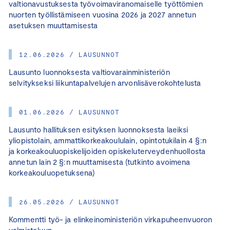
valtionavustuksesta työvoimaviranomaiselle työttömien
nuorten työllistämiseen vuosina 2026 ja 2027 annetun
asetuksen muuttamisesta
12.06.2026 / LAUSUNNOT
Lausunto luonnoksesta valtiovarainministeriön
selvitykseksi liikuntapalvelujen arvonlisäverokohtelusta
01.06.2026 / LAUSUNNOT
Lausunto hallituksen esityksen luonnoksesta laeiksi
yliopistolain, ammattikorkeakoululain, opintotukilain 4 §:n
ja korkeakouluopiskelijoiden opiskeluterveydenhuollosta
annetun lain 2 §:n muuttamisesta (tutkinto avoimena
korkeakouluopetuksena)
26.05.2026 / LAUSUNNOT
Kommentti työ- ja elinkeinoministeriön virkapuheenvuoron