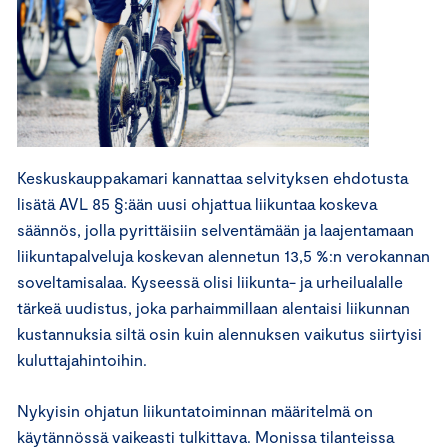
Keskuskauppakamari kannattaa selvityksen ehdotusta
lisätä AVL 85 §:ään uusi ohjattua liikuntaa koskeva
säännös, jolla pyrittäisiin selventämään ja laajentamaan
liikuntapalveluja koskevan alennetun 13,5 %:n verokannan
soveltamisalaa. Kyseessä olisi liikunta- ja urheilualalle
tärkeä uudistus, joka parhaimmillaan alentaisi liikunnan
kustannuksia siltä osin kuin alennuksen vaikutus siirtyisi
kuluttajahintoihin.
Nykyisin ohjatun liikuntatoiminnan määritelmä on
käytännössä vaikeasti tulkittava. Monissa tilanteissa