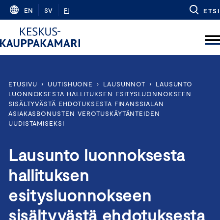
Skip
EN
SV
FI
ETSI
to
content
ETUSIVU
›
UUTISHUONE
›
LAUSUNNOT
›
LAUSUNTO
LUONNOKSESTA HALLITUKSEN ESITYSLUONNOKSEEN
SISÄLTYVÄSTÄ EHDOTUKSESTA FINANSSIALAN
ASIAKASBONUSTEN VEROTUSKÄYTÄNTEIDEN
UUDISTAMISEKSI
Lausunto luonnoksesta
hallituksen
esitysluonnokseen
sisältyvästä ehdotuksesta