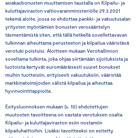
asiakasbonusten muuttamisen taustalla on Kilpailu- ja
kuluttajaviraston valtiovarainministeriölle 29.3.2021
tekemä aloite, jossa se ehdottaa pankki- ja vakuutusalan
yritysten myöntämien bonusten verosääntelyn
täsmentämistä siten, että tällä hetkellä sovellettavavan
tulkinnan aiheuttama perusteeton ja kilpailua vääristävä
verotuki poistuisi. Aloitteen mukaan Verohallinnon
soveltama tulkinta, joka ohjaa siirtämään sijoituksista ja
luotoista kertyvät euromääräisesti suuret bonukset
muihin tuotteisiin, erityisesti vakuutuksiin, vääristää
markkinatoimijoiden välistä kilpailua ja aiheuttaa
hyvinvointitappioita.
Esitysluonnoksen mukaan (s. 10) ehdotettujen
muutosten tavoitteena on vastata verotuksen osalta
Kilpailu- ja kuluttajaviraston esiin nostamiin
kilpailuhaittoihin. Lisäksi tavoitteeksi on esitetty