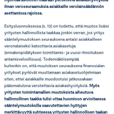
ilman veroseuraamuksia asiakkaille verolainsäädännön
asettamissa rajoissa.
Esitysluonnoksessa (s. 13) on todettu, että muutos lisäisi
yritysten hallinnollista taakkaa jonkin verran, jos yritys
sääntelymuutoksen seurauksena antaisi asiakkailleen
veronalaiseksi katsottavia asiakasetuja
(ennakonpidätyksen toimittamis- ja vuosi-ilmoituksen
antamisvelvollisuus). Todennäköisempää
kuitenkin on, että muutoksen seurauksena finanssialan
yritykset pyrkivät muuttamaan asiakasetuohjelmiaan
siten, ettei asiakkaille muodostuisi jatkossakaan
pääomatulona verotettavia asiakashyvityksiä.
Myös
yritysten toimintamallien muutoksista aiheutuva
hallinnollinen taakka tulisi ottaa huomioon arvioitaessa
sääntelymuutoksilla saavutettavien hyötyjen
merkittävyyttä suhteessa yritysten hallinnollisen taakan