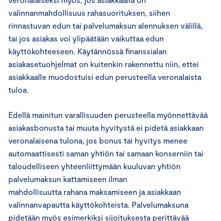
valinnanmahdollisuus rahasuorituksen, siihen
rinnastuvan edun tai palvelumaksun alennuksen välillä,
tai jos asiakas voi ylipäätään vaikuttaa edun
käyttökohteeseen. Käytännössä finanssialan
asiakasetuohjelmat on kuitenkin rakennettu niin, ettei
asiakkaalle muodostuisi edun perusteella veronalaista
tuloa.
Edellä mainitun varallisuuden perusteella myönnettävää
asiakasbonusta tai muuta hyvitystä ei pidetä asiakkaan
veronalaisena tulona, jos bonus tai hyvitys menee
automaattisesti saman yhtiön tai samaan konserniin tai
taloudelliseen yhteenliittymään kuuluvan yhtiön
palvelumaksun kattamiseen ilman
mahdollisuutta rahana maksamiseen ja asiakkaan
valinnanvapautta käyttökohteista. Palvelumaksuna
pidetään myös esimerkiksi sijoituksesta perittävää