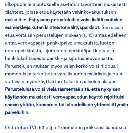
ulkopuolelle muutokselle asetetun tavoitteen mukaisesti
tilanteet, joissa etua käytetään vahinkovakuutuksen
maksuihin.
Esityksen perusteluihin voisi lisätä muitakin
esimerkkejä kuten kiinteistönvälityspalkkiot.
Sen sijaan
etua voitaisiin perustelujen mukaan (s. 15) antaa edelleen
antaa verovapaasti pankkipalvelumaksuista, luoton
nostopalkkioista, sijoitusten merkintäpalkkioista ja
henkilökohtaisesta pankki- ja sijoitusneuvonnasta.
Perustelujen mukaan myös velan korko voisi riippua 1
momentissa tarkoitetun varallisuuden määrästä ja etua
voitaisiin myös käyttää luottokortin palvelumaksuun.
Perusteluissa voisi vielä täsmentää sitä, että nykyisen
käytännön mukaisesti verovapaa edun käyttö rajoittuisi
saman yhtiön, konsernin tai taloudellisen yhteenliittymän
palveluihin.
Ehdotetun TVL 53 c §:n 2 momentin poikkeussäännössä