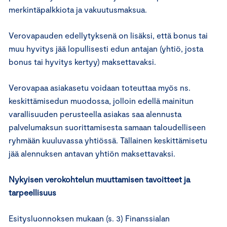
merkintäpalkkiota ja vakuutusmaksua.
Verovapauden edellytyksenä on lisäksi, että bonus tai
muu hyvitys jää lopullisesti edun antajan (yhtiö, josta
bonus tai hyvitys kertyy) maksettavaksi.
Verovapaa asiakasetu voidaan toteuttaa myös ns.
keskittämisedun muodossa, jolloin edellä mainitun
varallisuuden perusteella asiakas saa alennusta
palvelumaksun suorittamisesta samaan taloudelliseen
ryhmään kuuluvassa yhtiössä. Tällainen keskittämisetu
jää alennuksen antavan yhtiön maksettavaksi.
Nykyisen verokohtelun muuttamisen tavoitteet ja
tarpeellisuus
Esitysluonnoksen mukaan (s. 3) Finanssialan