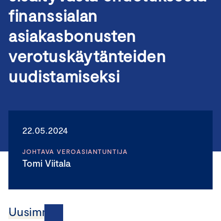
finanssialan
asiakasbonusten
verotuskäytänteiden
uudistamiseksi
22.05.2024
JOHTAVA VEROASIANTUNTIJA
Tomi Viitala
Uusimmat