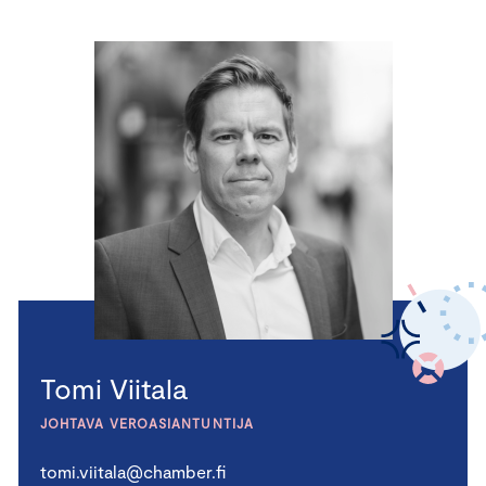
Tomi Viitala
JOHTAVA VEROASIANTUNTIJA
tomi.viitala@chamber.fi