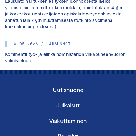
Lausunto hallituksen esityksen luonnoksesta laeiksi
yliopistolain, ammattikorkeakoululain, opintotukilain 4 §:n
ja korkeakouluopiskelijoiden opiskeluterveydenhuollosta
annetun lain 2 §:n muuttamisesta (tutkinto avoimena
korkeakouluopetuksena)
26.05.2026 / LAUSUNNOT
Kommentti työ- ja elinkeinoministeriön virkapuheenvuoron
valmisteluun
Uutishuone
Julkaisut
Vaikuttaminen