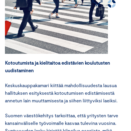
Kotoutumista ja kielitaitoa edistävien koulutusten
uudistaminen
Keskuskauppakamari kiittää mahdollisuudesta lausua
hallituksen esityksestä kotoutumisen edistämisestä
annetun lain muuttamisesta ja siihen liittyviksi laeiksi.
Suomen väestökehitys tarkoittaa, että yritysten tarve
kansainväliselle työvoimalle kasvaa tulevina vuosina.
Syntyvyyden lasku kiristää kilpailua osaajista, mikä