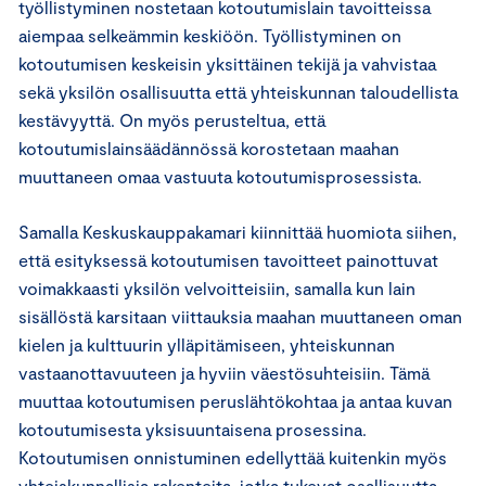
työllistyminen nostetaan kotoutumislain tavoitteissa
aiempaa selkeämmin keskiöön. Työllistyminen on
kotoutumisen keskeisin yksittäinen tekijä ja vahvistaa
sekä yksilön osallisuutta että yhteiskunnan taloudellista
kestävyyttä. On myös perusteltua, että
kotoutumislainsäädännössä korostetaan maahan
muuttaneen omaa vastuuta kotoutumisprosessista.
Samalla Keskuskauppakamari kiinnittää huomiota siihen,
että esityksessä kotoutumisen tavoitteet painottuvat
voimakkaasti yksilön velvoitteisiin, samalla kun lain
sisällöstä karsitaan viittauksia maahan muuttaneen oman
kielen ja kulttuurin ylläpitämiseen, yhteiskunnan
vastaanottavuuteen ja hyviin väestösuhteisiin. Tämä
muuttaa kotoutumisen peruslähtökohtaa ja antaa kuvan
kotoutumisesta yksisuuntaisena prosessina.
Kotoutumisen onnistuminen edellyttää kuitenkin myös
yhteiskunnallisia rakenteita, jotka tukevat osallisuutta,