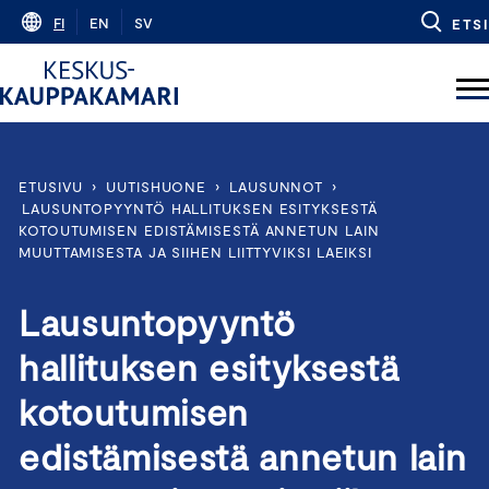
Skip
FI
EN
SV
ETSI
to
content
ETUSIVU
›
UUTISHUONE
›
LAUSUNNOT
›
LAUSUNTOPYYNTÖ HALLITUKSEN ESITYKSESTÄ
KOTOUTUMISEN EDISTÄMISESTÄ ANNETUN LAIN
MUUTTAMISESTA JA SIIHEN LIITTYVIKSI LAEIKSI
Lausuntopyyntö
hallituksen esityksestä
kotoutumisen
edistämisestä annetun lain