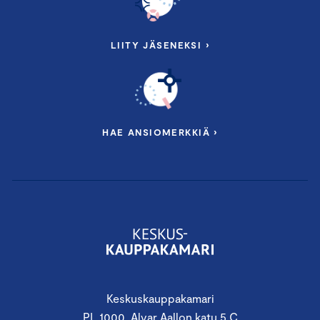
LIITY JÄSENEKSI ›
HAE ANSIOMERKKIÄ ›
Keskuskauppakamari
PL 1000, Alvar Aallon katu 5 C