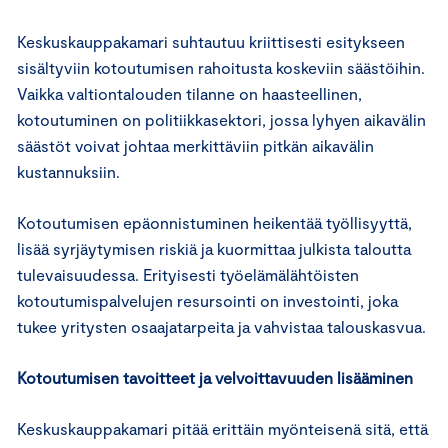
Keskuskauppakamari suhtautuu kriittisesti esitykseen
sisältyviin kotoutumisen rahoitusta koskeviin säästöihin.
Vaikka valtiontalouden tilanne on haasteellinen,
kotoutuminen on politiikkasektori, jossa lyhyen aikavälin
säästöt voivat johtaa merkittäviin pitkän aikavälin
kustannuksiin.
Kotoutumisen epäonnistuminen heikentää työllisyyttä,
lisää syrjäytymisen riskiä ja kuormittaa julkista taloutta
tulevaisuudessa. Erityisesti työelämälähtöisten
kotoutumispalvelujen resursointi on investointi, joka
tukee yritysten osaajatarpeita ja vahvistaa talouskasvua.
Kotoutumisen tavoitteet ja velvoittavuuden lisääminen
Keskuskauppakamari pitää erittäin myönteisenä sitä, että