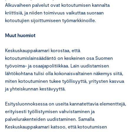
Alkuvaiheen palvelut ovat kotoutumisen kannalta
kriittisiä, ja niiden toimivuus vaikuttaa suoraan
kotoutujien sijoittumiseen työmarkkinoille.
Muut huomiot
Keskuskauppakamari korostaa, että
kotoutumislainsäädäntö on keskeinen osa Suomen
työvoima- ja osaajapolitiikkaa. Lain uudistamisen
lähtökohtana tulisi olla kokonaisvaltainen näkemys siitä,
miten kotoutuminen tukee työllisyyttä, yritysten kasvua
ja yhteiskunnan kestävyyttä.
Esitysluonnoksessa on useita kannatettavia elementtejä,
erityisesti työllistymisen vahvistaminen ja
palvelurakenteiden uudistaminen. Samalla
Keskuskauppakamari katsoo, että kotoutumisen