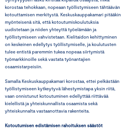
korostaa tehokkaan, nopeaan työllistymiseen tähtäävän
kotouttamisen merkitystä. Keskuskauppakamari pitääkin
myönteisenä sitä, että kotoutumiskoulutuksia
uudistetaan ja niiden yhteyttä työelämään ja
työllistymiseen vahvistetaan. Kielitaidon kehittyminen
on keskeinen edellytys työllistymiselle, ja koulutusten
tulee entistä paremmin tukea nopeaa siirtymistä
työmarkkinoille sekä vastata työnantajien
osaamistarpeisiin.
Samalla Keskuskauppakamari korostaa, ettei pelkästään
työllistymiseen kytkeytyvä lähestymistapa yksin riitä,
vaan onnistunut kotoutuminen edellyttää riittävää
kielellistä ja yhteiskunnallista osaamista sekä
yhteiskunnalta vastaanottavia rakenteita.
Kotoutumisen edistämisen rahoituksen säästöt