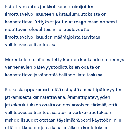
Esitetty muutos joukkoliikennetoimijoiden
ilmoitusvelvollisuuteen aikataulumuutoksista on
kannatettava. Yritykset joutuvat reagoimaan nopeasti
muuttuviin olosuhteisiin ja joustavuutta
ilmoitusvelvollisuuden määräajoista tarvitaan
vallitsevassa tilanteessa.
Merenkulun osalta esitetty kuuden kuukauden pidennys
vanhenevien pätevyystodistuksien osalta on
kannatettava ja vähentää hallinnollista taakkaa.
Keskuskauppakamari pitää esitystä ammattipätevyyden
jatkamisesta kannatettavana. Ammattipätevyyden
jatkokoulutuksen osalta on ensiarvoisen tärkeää, että
vallitsevassa tilanteessa etä- ja verkko-opetuksen
mahdollisuudet otetaan täysimääräisesti käyttöön, niin
että poikkeusolojen aikana ja jälkeen koulutuksen