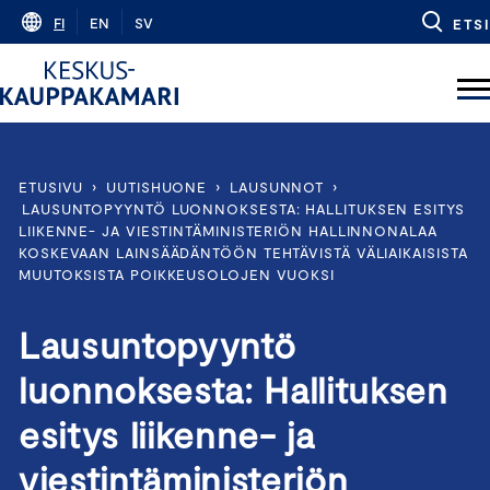
Skip
FI
EN
SV
ETSI
to
content
ETUSIVU
›
UUTISHUONE
›
LAUSUNNOT
›
LAUSUNTOPYYNTÖ LUONNOKSESTA: HALLITUKSEN ESITYS
LIIKENNE- JA VIESTINTÄMINISTERIÖN HALLINNONALAA
KOSKEVAAN LAINSÄÄDÄNTÖÖN TEHTÄVISTÄ VÄLIAIKAISISTA
MUUTOKSISTA POIKKEUSOLOJEN VUOKSI
Lausuntopyyntö
luonnoksesta: Hallituksen
esitys liikenne- ja
viestintäministeriön