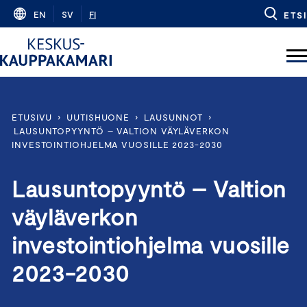
Skip
EN
SV
FI
ETSI
to
content
ETUSIVU
›
UUTISHUONE
›
LAUSUNNOT
›
LAUSUNTOPYYNTÖ – VALTION VÄYLÄVERKON
INVESTOINTIOHJELMA VUOSILLE 2023-2030
Lausuntopyyntö – Valtion
väyläverkon
investointiohjelma vuosille
2023-2030