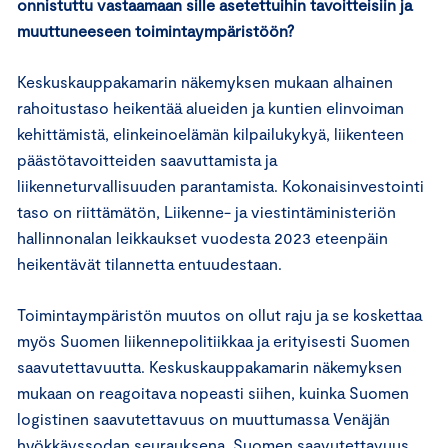
onnistuttu vastaamaan sille asetettuihin tavoitteisiin ja
muuttuneeseen toimintaympäristöön?
Keskuskauppakamarin näkemyksen mukaan alhainen
rahoitustaso heikentää alueiden ja kuntien elinvoiman
kehittämistä, elinkeinoelämän kilpailukykyä, liikenteen
päästötavoitteiden saavuttamista ja
liikenneturvallisuuden parantamista. Kokonaisinvestointi
taso on riittämätön, Liikenne- ja viestintäministeriön
hallinnonalan leikkaukset vuodesta 2023 eteenpäin
heikentävät tilannetta entuudestaan.
Toimintaympäristön muutos on ollut raju ja se koskettaa
myös Suomen liikennepolitiikkaa ja erityisesti Suomen
saavutettavuutta. Keskuskauppakamarin näkemyksen
mukaan on reagoitava nopeasti siihen, kuinka Suomen
logistinen saavutettavuus on muuttumassa Venäjän
hyökkäyssodan seurauksena. Suomen saavutettavuus