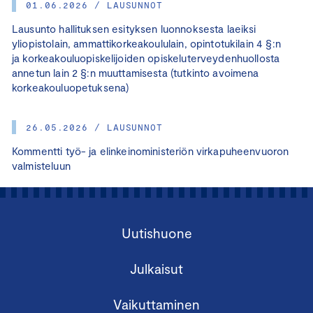
01.06.2026 / LAUSUNNOT
Lausunto hallituksen esityksen luonnoksesta laeiksi
yliopistolain, ammattikorkeakoululain, opintotukilain 4 §:n
ja korkeakouluopiskelijoiden opiskeluterveydenhuollosta
annetun lain 2 §:n muuttamisesta (tutkinto avoimena
korkeakouluopetuksena)
26.05.2026 / LAUSUNNOT
Kommentti työ- ja elinkeinoministeriön virkapuheenvuoron
valmisteluun
Uutishuone
Julkaisut
Vaikuttaminen