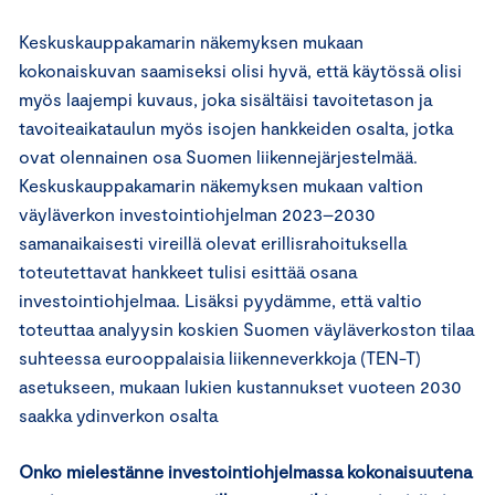
Keskuskauppakamarin näkemyksen mukaan
kokonaiskuvan saamiseksi olisi hyvä, että käytössä olisi
myös laajempi kuvaus, joka sisältäisi tavoitetason ja
tavoiteaikataulun myös isojen hankkeiden osalta, jotka
ovat olennainen osa Suomen liikennejärjestelmää.
Keskuskauppakamarin näkemyksen mukaan valtion
väyläverkon investointiohjelman 2023–2030
samanaikaisesti vireillä olevat erillisrahoituksella
toteutettavat hankkeet tulisi esittää osana
investointiohjelmaa. Lisäksi pyydämme, että valtio
toteuttaa analyysin koskien Suomen väyläverkoston tilaa
suhteessa eurooppalaisia liikenneverkkoja (TEN-T)
asetukseen, mukaan lukien kustannukset vuoteen 2030
saakka ydinverkon osalta
Onko mielestänne investointiohjelmassa kokonaisuutena