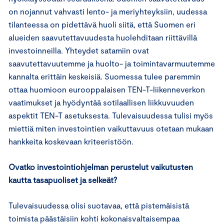
on nojannut vahvasti lento- ja meriyhteyksiin, uudessa
tilanteessa on pidettävä huoli siitä, että Suomen eri
alueiden saavutettavuudesta huolehditaan riittävillä
investoinneilla. Yhteydet satamiin ovat
saavutettavuutemme ja huolto- ja toimintavarmuutemme
kannalta erittäin keskeisiä. Suomessa tulee paremmin
ottaa huomioon eurooppalaisen TEN-T-liikenneverkon
vaatimukset ja hyödyntää sotilaallisen liikkuvuuden
aspektit TEN-T asetuksesta. Tulevaisuudessa tulisi myös
miettiä miten investointien vaikuttavuus otetaan mukaan
hankkeita koskevaan kriteeristöön.
Ovatko investointiohjelman perustelut vaikutusten
kautta tasapuoliset ja selkeät?
Tulevaisuudessa olisi suotavaa, että pistemäisistä
toimista päästäisiin kohti kokonaisvaltaisempaa