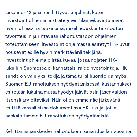
Liikenne- 12 ja siihen liittyvät ohjelmat, kuten
investointiohjelma ja strateginen tilannekuva toimivat
hyvin ohjaavina työkaluina, mikäli eduskunta sitoutuu
tavoitteisiin ja riittävään rahoitustasoon ohjelmien
toteuttamiseen. Investointiohjelmassa esitetyt HK-luvut
nousevat esille hyvin merkittävänä tekijänä,
investointiohjelma piirtää kuvaa, jossa nojaten HK-
lukuihin Suomessa ei kannattaisi raideinvestointeja. HK-
suhde on vain yksi tekijä ja tämä tulisi huomioida myös
Suomen EU-rahoituksen hyödyntämisessä, kustannukset
esitetään lukuina mutta hyödyt jäävät osin jäsenvaltion
itsensä arvioitaviksi. Näin ollen emme näe järkevänä
esittää kansallisissa dokumentissa HK-lukuja, joilla
hankaloitamme EU-rahoituksen hyödyntämistä.
Kehittämishankkeiden rahoituksen romahdus lähivuosina