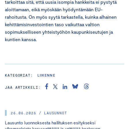
tarkoittaa sitä, että uusia isompia hankkeita ei pystytä
aloittamaan, eikä myöskään hyödyntämään EU-
rahoitusta. On myös syytä tarkastella, kuinka alhainen
kehittämisinvestointien taso vaikuttaa valtion
sopimukselliseen yhteistyöhön kaupunkiseutujen ja
kuntien kanssa.
KATEGORIAT:
LIIKENNE
JAA ARTIKKELI:
26.06.2026 / LAUSUNNOT
Lausunto luonnoksesta hallituksen esitykseksi
ulkomaalaista kasvuyrittäjää ja yrittäjää koskevan