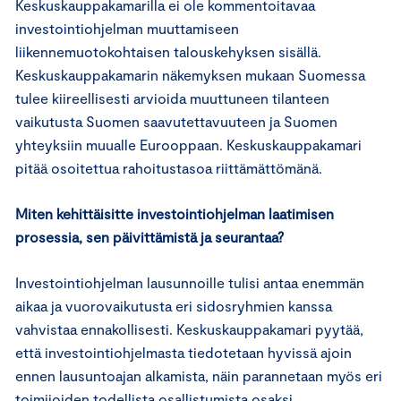
Keskuskauppakamarilla ei ole kommentoitavaa
investointiohjelman muuttamiseen
liikennemuotokohtaisen talouskehyksen sisällä.
Keskuskauppakamarin näkemyksen mukaan Suomessa
tulee kiireellisesti arvioida muuttuneen tilanteen
vaikutusta Suomen saavutettavuuteen ja Suomen
yhteyksiin muualle Eurooppaan. Keskuskauppakamari
pitää osoitettua rahoitustasoa riittämättömänä.
Miten kehittäisitte investointiohjelman laatimisen
prosessia, sen päivittämistä ja seurantaa?
Investointiohjelman lausunnoille tulisi antaa enemmän
aikaa ja vuorovaikutusta eri sidosryhmien kanssa
vahvistaa ennakollisesti. Keskuskauppakamari pyytää,
että investointiohjelmasta tiedotetaan hyvissä ajoin
ennen lausuntoajan alkamista, näin parannetaan myös eri
toimijoiden todellista osallistumista osaksi