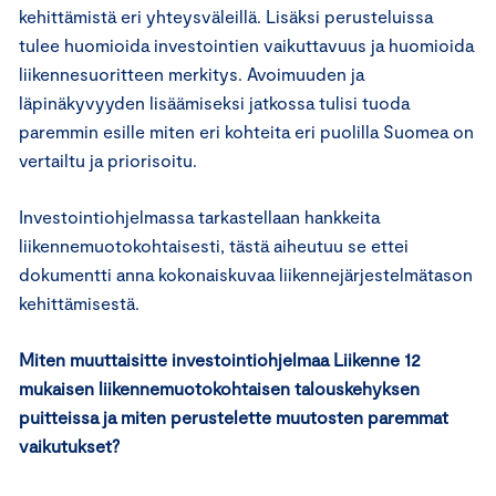
kehittämistä eri yhteysväleillä. Lisäksi perusteluissa
tulee huomioida investointien vaikuttavuus ja huomioida
liikennesuoritteen merkitys. Avoimuuden ja
läpinäkyvyyden lisäämiseksi jatkossa tulisi tuoda
paremmin esille miten eri kohteita eri puolilla Suomea on
vertailtu ja priorisoitu.
Investointiohjelmassa tarkastellaan hankkeita
liikennemuotokohtaisesti, tästä aiheutuu se ettei
dokumentti anna kokonaiskuvaa liikennejärjestelmätason
kehittämisestä.
Miten muuttaisitte investointiohjelmaa Liikenne 12
mukaisen liikennemuotokohtaisen talouskehyksen
puitteissa ja miten perustelette muutosten paremmat
vaikutukset?