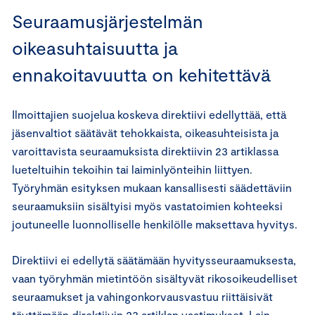
Seuraamusjärjestelmän
oikeasuhtaisuutta ja
ennakoitavuutta on kehitettävä
Ilmoittajien suojelua koskeva direktiivi edellyttää, että
jäsenvaltiot säätävät tehokkaista, oikeasuhteisista ja
varoittavista seuraamuksista direktiivin 23 artiklassa
lueteltuihin tekoihin tai laiminlyönteihin liittyen.
Työryhmän esityksen mukaan kansallisesti säädettäviin
seuraamuksiin sisältyisi myös vastatoimien kohteeksi
joutuneelle luonnolliselle henkilölle maksettava hyvitys.
Direktiivi ei edellytä säätämään hyvitysseuraamuksesta,
vaan työryhmän mietintöön sisältyvät rikosoikeudelliset
seuraamukset ja vahingonkorvausvastuu riittäisivät
täyttämään direktiivin 23 artiklan vaatimukset. Lain