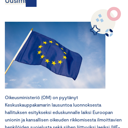
Uusimmat
Oikeusministeriö (OM) on pyytänyt
Keskuskauppakamarin lausuntoa luonnoksesta
hallituksen esitykseksi eduskunnalle laiksi Euroopan
unionin ja kansallisen oikeuden rikkomisesta ilmoittavien
henkilöiden suojelusta sekä siihen liittyviksi laeiksi (HE-