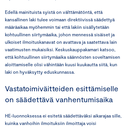
Edellä mainituista syistä on välttämätöntä, että
kansallinen laki tulee voimaan direktiivissä säädettyä
määräaikaa myöhemmin tai että lakiin sisällytetään
kohtuullinen siirtymäaika, johon mennessä sisäiset ja
ulkoiset ilmoituskanavat on avattava ja saatettava lain
vaatimusten mukaisiksi. Keskuskauppakamari katsoo,
että kohtuullinen siirtymäaika säännösten soveltamisen
aloittamiselle olisi vähintään kuusi kuukautta siitä, kun
laki on hyväksytty eduskunnassa.
Vastatoimiväitteiden esittämiselle
on säädettävä vanhentumisaika
HE-luonnoksessa ei esitetä säädettäväksi aikarajaa sille,
kuinka vanhoihin ilmoituksiin ilmoittaja voisi