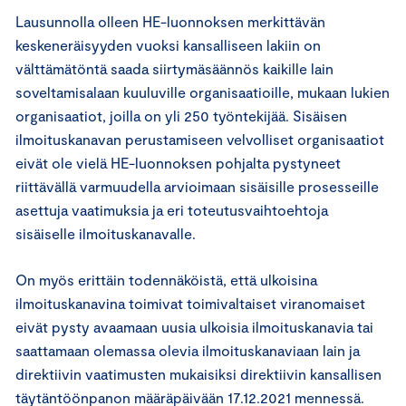
Lausunnolla olleen HE-luonnoksen merkittävän
keskeneräisyyden vuoksi kansalliseen lakiin on
välttämätöntä saada siirtymäsäännös kaikille lain
soveltamisalaan kuuluville organisaatioille, mukaan lukien
organisaatiot, joilla on yli 250 työntekijää. Sisäisen
ilmoituskanavan perustamiseen velvolliset organisaatiot
eivät ole vielä HE-luonnoksen pohjalta pystyneet
riittävällä varmuudella arvioimaan sisäisille prosesseille
asettuja vaatimuksia ja eri toteutusvaihtoehtoja
sisäiselle ilmoituskanavalle.
On myös erittäin todennäköistä, että ulkoisina
ilmoituskanavina toimivat toimivaltaiset viranomaiset
eivät pysty avaamaan uusia ulkoisia ilmoituskanavia tai
saattamaan olemassa olevia ilmoituskanaviaan lain ja
direktiivin vaatimusten mukaisiksi direktiivin kansallisen
täytäntöönpanon määräpäivään 17.12.2021 mennessä.