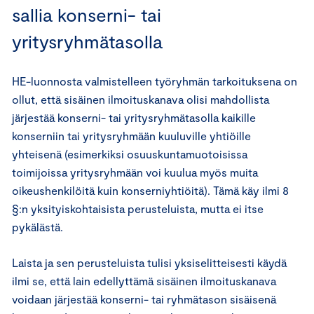
sallia konserni- tai
yritysryhmätasolla
HE-luonnosta valmistelleen työryhmän tarkoituksena on
ollut, että sisäinen ilmoituskanava olisi mahdollista
järjestää konserni- tai yritysryhmätasolla kaikille
konserniin tai yritysryhmään kuuluville yhtiöille
yhteisenä (esimerkiksi osuuskuntamuotoisissa
toimijoissa yritysryhmään voi kuulua myös muita
oikeushenkilöitä kuin konserniyhtiöitä). Tämä käy ilmi 8
§:n yksityiskohtaisista perusteluista, mutta ei itse
pykälästä.
Laista ja sen perusteluista tulisi yksiselitteisesti käydä
ilmi se, että lain edellyttämä sisäinen ilmoituskanava
voidaan järjestää konserni- tai ryhmätason sisäisenä