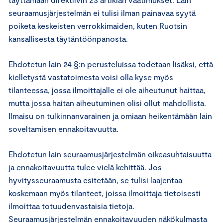
seuraamusjärjestelmän ei tulisi ilman painavaa syytä
poiketa keskeisten verrokkimaiden, kuten Ruotsin
kansallisesta täytäntöönpanosta.
Ehdotetun lain 24 §:n perusteluissa todetaan lisäksi, että
kielletystä vastatoimesta voisi olla kyse myös
tilanteessa, jossa ilmoittajalle ei ole aiheutunut haittaa,
mutta jossa haitan aiheutuminen olisi ollut mahdollista.
Ilmaisu on tulkinnanvarainen ja omiaan heikentämään lain
soveltamisen ennakoitavuutta.
Ehdotetun lain seuraamusjärjestelmän oikeasuhtaisuutta
ja ennakoitavuutta tulee vielä kehittää. Jos
hyvitysseuraamusta esitetään, se tulisi laajentaa
koskemaan myös tilanteet, joissa ilmoittaja tietoisesti
ilmoittaa totuudenvastaisia tietoja.
Seuraamusjärjestelmän ennakoitavuuden näkökulmasta