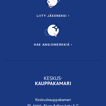
LIITY JÄSENEKSI ›
HAE ANSIOMERKKIÄ ›
Keskuskauppakamari
PL 1000, Alvar Aallon katu 5 C