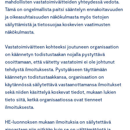
mahdollisten vastatoimiväitteiden yhteydessä vedota.
Tämä on ongelmallista paitsi sääntelyn ennakoitavuuden
ja oikeasuhtaisuuden näkökulmasta myös tietojen
säilyttämistä ja tietosuojaa koskevien vaatimusten
näkökulmasta.
Vastatoimiväitteen kohteeksi joutuneen organisaation
on käännetyn todistustaakan nojalla pystyttävä
osoittamaan, että väitetty vastatoimi ei ole johtunut
tehdystä ilmoituksesta. Pystyäkseen täyttämään
käännetyn todistustaakkansa, organisaation on
käytännössä säilytettävä vastaanottamansa ilmoitukset
sekä niiden käsittelyä koskevat tiedot, mukaan lukien
tieto siitä, ketkä organisaatiossa ovat tienneet
ilmoituksesta.
HE-luonnoksen mukaan ilmoituksia on säilytettävä
ainoastaan niin pitkään kuin se on välttämätöntä ja