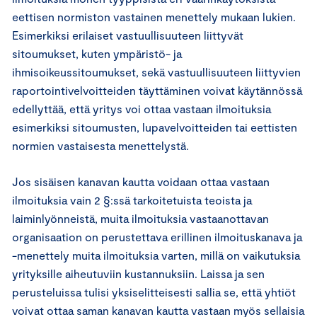
eettisen normiston vastainen menettely mukaan lukien.
Esimerkiksi erilaiset vastuullisuuteen liittyvät
sitoumukset, kuten ympäristö- ja
ihmisoikeussitoumukset, sekä vastuullisuuteen liittyvien
raportointivelvoitteiden täyttäminen voivat käytännössä
edellyttää, että yritys voi ottaa vastaan ilmoituksia
esimerkiksi sitoumusten, lupavelvoitteiden tai eettisten
normien vastaisesta menettelystä.
Jos sisäisen kanavan kautta voidaan ottaa vastaan
ilmoituksia vain 2 §:ssä tarkoitetuista teoista ja
laiminlyönneistä, muita ilmoituksia vastaanottavan
organisaation on perustettava erillinen ilmoituskanava ja
-menettely muita ilmoituksia varten, millä on vaikutuksia
yrityksille aiheutuviin kustannuksiin. Laissa ja sen
perusteluissa tulisi yksiselitteisesti sallia se, että yhtiöt
voivat ottaa saman kanavan kautta vastaan myös sellaisia