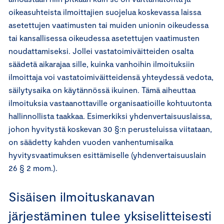
oikeasuhteista ilmoittajien suojelua koskevassa laissa
asetettujen vaatimusten tai muiden unionin oikeudessa
tai kansallisessa oikeudessa asetettujen vaatimusten
noudattamiseksi. Jollei vastatoimiväitteiden osalta
säädetä aikarajaa sille, kuinka vanhoihin ilmoituksiin
ilmoittaja voi vastatoimiväitteidensä yhteydessä vedota,
säilytysaika on käytännössä ikuinen. Tämä aiheuttaa
ilmoituksia vastaanottaville organisaatioille kohtuutonta
hallinnollista taakkaa. Esimerkiksi yhdenvertaisuuslaissa,
johon hyvitystä koskevan 30 §:n perusteluissa viitataan,
on säädetty kahden vuoden vanhentumisaika
hyvitysvaatimuksen esittämiselle (yhdenvertaisuuslain
26 § 2 mom.).
Sisäisen ilmoituskanavan
järjestäminen tulee yksiselitteisesti