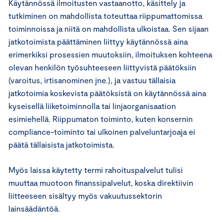
Käytännössä ilmoitusten vastaanotto, käsittely ja
tutkiminen on mahdollista toteuttaa riippumattomissa
toiminnoissa ja niitä on mahdollista ulkoistaa. Sen sijaan
jatkotoimista päättäminen liittyy käytännössä aina
erimerkiksi prosessien muutoksiin, ilmoituksen kohteena
olevan henkilön työsuhteeseen liittyvistä päätöksiin
(varoitus, irtisanominen jne.), ja vastuu tällaisia
jatkotoimia koskevista päätöksistä on käytännössä aina
kyseisellä liiketoiminnolla tai linjaorganisaation
esimiehellä. Riippumaton toiminto, kuten konsernin
compliance-toiminto tai ulkoinen palveluntarjoaja ei
päätä tällaisista jatkotoimista.
Myös laissa käytetty termi rahoituspalvelut tulisi
muuttaa muotoon finanssipalvelut, koska direktiivin
liitteeseen sisältyy myös vakuutussektorin
lainsäädäntöä.