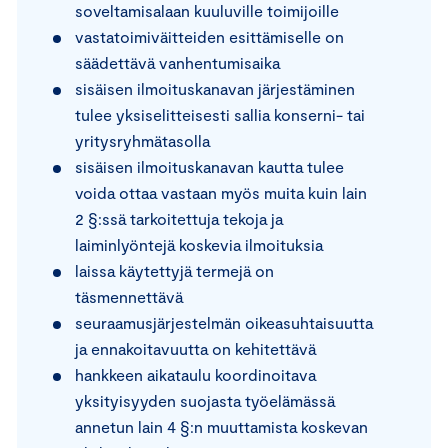
soveltamisalaan kuuluville toimijoille
vastatoimiväitteiden esittämiselle on
säädettävä vanhentumisaika
sisäisen ilmoituskanavan järjestäminen
tulee yksiselitteisesti sallia konserni- tai
yritysryhmätasolla
sisäisen ilmoituskanavan kautta tulee
voida ottaa vastaan myös muita kuin lain
2 §:ssä tarkoitettuja tekoja ja
laiminlyöntejä koskevia ilmoituksia
laissa käytettyjä termejä on
täsmennettävä
seuraamusjärjestelmän oikeasuhtaisuutta
ja ennakoitavuutta on kehitettävä
hankkeen aikataulu koordinoitava
yksityisyyden suojasta työelämässä
annetun lain 4 §:n muuttamista koskevan