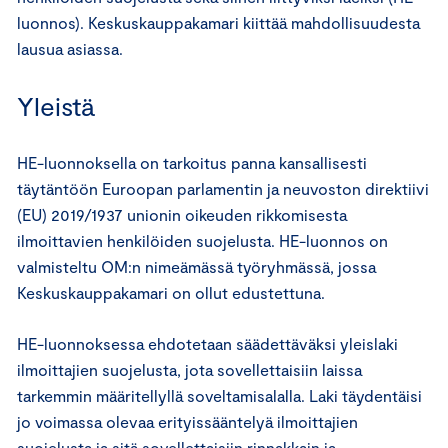
luonnos). Keskuskauppakamari kiittää mahdollisuudesta
lausua asiassa.
Yleistä
HE-luonnoksella on tarkoitus panna kansallisesti
täytäntöön Euroopan parlamentin ja neuvoston direktiivi
(EU) 2019/1937 unionin oikeuden rikkomisesta
ilmoittavien henkilöiden suojelusta. HE-luonnos on
valmisteltu OM:n nimeämässä työryhmässä, jossa
Keskuskauppakamari on ollut edustettuna.
HE-luonnoksessa ehdotetaan säädettäväksi yleislaki
ilmoittajien suojelusta, jota sovellettaisiin laissa
tarkemmin määritellyllä soveltamisalalla. Laki täydentäisi
jo voimassa olevaa erityissääntelyä ilmoittajien
suojelusta ja sitä sovellettaisiin rinnakkain ja