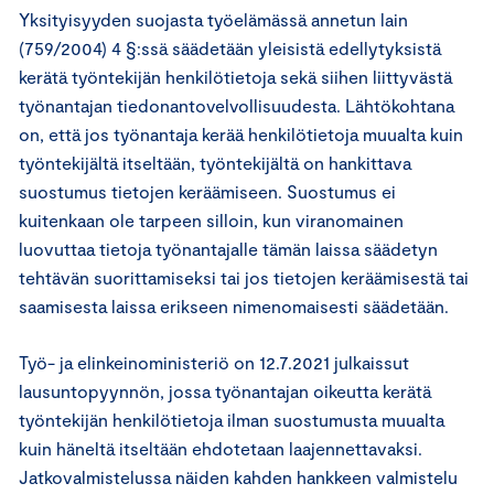
Yksityisyyden suojasta työelämässä annetun lain
(759/2004) 4 §:ssä säädetään yleisistä edellytyksistä
kerätä työntekijän henkilötietoja sekä siihen liittyvästä
työnantajan tiedonantovelvollisuudesta. Lähtökohtana
on, että jos työnantaja kerää henkilötietoja muualta kuin
työntekijältä itseltään, työntekijältä on hankittava
suostumus tietojen keräämiseen. Suostumus ei
kuitenkaan ole tarpeen silloin, kun viranomainen
luovuttaa tietoja työnantajalle tämän laissa säädetyn
tehtävän suorittamiseksi tai jos tietojen keräämisestä tai
saamisesta laissa erikseen nimenomaisesti säädetään.
Työ- ja elinkeinoministeriö on 12.7.2021 julkaissut
lausuntopyynnön, jossa työnantajan oikeutta kerätä
työntekijän henkilötietoja ilman suostumusta muualta
kuin häneltä itseltään ehdotetaan laajennettavaksi.
Jatkovalmistelussa näiden kahden hankkeen valmistelu