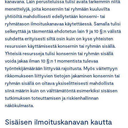
kanavana. Lain perusteluissa tulisi avata tarkemmin niitä
menettelyjä, joita konserniin tai ryhmään kuuluvilta
yhtiöiltä mahdollisesti edellytetään konserni- tai
ryhmätason ilmoituskanavaa käytettäessä. Samalla tulisi
selkeyttää ja täsmentää ehdotetun lain 9 ja 10 §:n välistä
suhdetta erityisesti siltä osin kuin on kyse yhteisten
resurssien käyttämisestä konsernin tai ryhmän sisällä.
Yhteisiä resursseja tulisi konsernin tai ryhmän sisällä
voida jakaa ilman 10 §:n 1 momentista tulevaa
työntekijämäärään liittyvää rajoitusta. Myös väitettyyn
rikkomukseen liittyvien tietojen jakaminen konsernin tai
ryhmän sisällä on oltava yksiselitteisesti mahdollista
siinä määrin kuin on välttämätöntä esimerkiksi sisäisen
tutkimuksen toteuttamisen ja riskienhallinnan
näkökulmasta.
Sisäisen ilmoituskanavan kautta