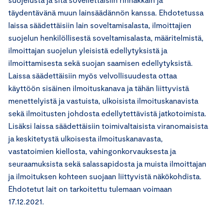
täydentävänä muun lainsäädännön kanssa. Ehdotetussa
laissa säädettäisiin lain soveltamisalasta, ilmoittajien
suojelun henkilöllisestä soveltamisalasta, määritelmistä,
ilmoittajan suojelun yleisistä edellytyksistä ja
ilmoittamisesta sekä suojan saamisen edellytyksistä.
Laissa säädettäisiin myös velvollisuudesta ottaa
käyttöön sisäinen ilmoituskanava ja tähän liittyvistä
menettelyistä ja vastuista, ulkoisista ilmoituskanavista
sekä ilmoitusten johdosta edellytettävistä jatkotoimista.
Lisäksi laissa säädettäisiin toimivaltaisista viranomaisista
ja keskitetystä ulkoisesta ilmoituskanavasta,
vastatoimien kiellosta, vahingonkorvauksesta ja
seuraamuksista sekä salassapidosta ja muista ilmoittajan
ja ilmoituksen kohteen suojaan liittyvistä näkökohdista.
Ehdotetut lait on tarkoitettu tulemaan voimaan
17.12.2021.