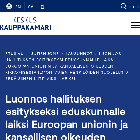
Skip
EN
SV
FI
ETSI
to
content
ETUSIVU
›
UUTISHUONE
›
LAUSUNNOT
›
LUONNOS
HALLITUKSEN ESITYKSEKSI EDUSKUNNALLE LAIKSI
EUROOPAN UNIONIN JA KANSALLISEN OIKEUDEN
RIKKOMISESTA ILMOITTAVIEN HENKILÖIDEN SUOJELUSTA
SEKÄ SIIHEN LIITTYVIKSI LAEIKSI
Luonnos hallituksen
esitykseksi eduskunnalle
laiksi Euroopan unionin ja
kansallisen oikeuden