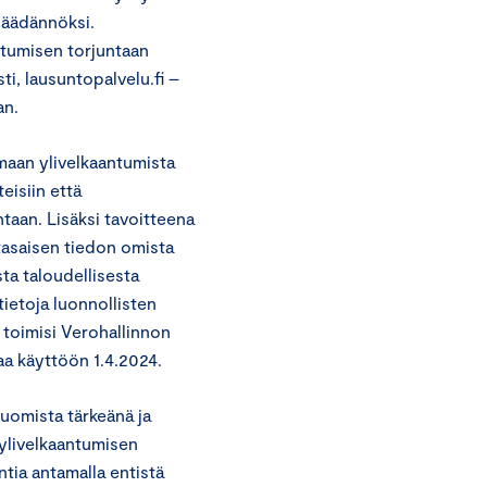
nsäädännöksi.
ntumisen torjuntaan
i, lausuntopalvelu.fi –
an.
umaan ylivelkaantumista
eisiin että
taan. Lisäksi tavoitteena
ntasaisen tiedon omista
ta taloudellisesta
 tietoja luonnollisten
ä toimisi Verohallinnon
aa käyttöön 1.4.2024.
luomista tärkeänä ja
 ylivelkaantumisen
ntia antamalla entistä