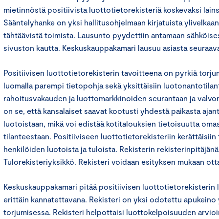
mietinnöstä positiivista luottotietorekisteriä koskevaksi lai
Sääntelyhanke on yksi hallitusohjelmaan kirjatuista ylivelkaa
tähtäävistä toimista. Lausunto pyydettiin antamaan sähköisest
sivuston kautta. Keskuskauppakamari lausuu asiasta seuraav
Positiivisen luottotietorekisterin tavoitteena on pyrkiä torj
luomalla parempi tietopohja sekä yksittäisiin luotonantotilant
rahoitusvakauden ja luottomarkkinoiden seurantaan ja valvon
on se, että kansalaiset saavat kootusti yhdestä paikasta aja
luotoistaan, mikä voi edistää kotitalouksien tietoisuutta omas
tilanteestaan. Positiiviseen luottotietorekisteriin kerättäisiin
henkilöiden luotoista ja tuloista. Rekisterin rekisterinpitäjän
Tulorekisteriyksikkö. Rekisteri voidaan esityksen mukaan ott
Keskuskauppakamari pitää positiivisen luottotietorekisterin 
erittäin kannatettavana. Rekisteri on yksi odotettu apukeino
torjumisessa. Rekisteri helpottaisi luottokelpoisuuden arvioi