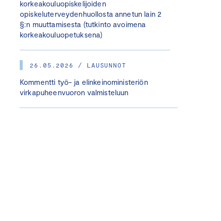
korkeakouluopiskelijoiden
opiskeluterveydenhuollosta annetun lain 2
§:n muuttamisesta (tutkinto avoimena
korkeakouluopetuksena)
26.05.2026 / LAUSUNNOT
Kommentti työ- ja elinkeinoministeriön
virkapuheenvuoron valmisteluun