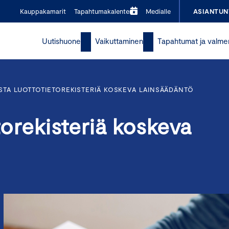
Kauppakamarit
Tapahtumakalenteri
Medialle
ASIANTUN
Uutishuone
Vaikuttaminen
Tapahtumat ja valme
ISTA LUOTTOTIETOREKISTERIÄ KOSKEVA LAINSÄÄDÄNTÖ
etorekisteriä koskeva