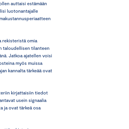
ollen auttaisi estämään
isi luotonantajalle
a omakustannusperiaatteen
 rekisteristä omia
 taloudellisen tilanteen
nä. Jatkoa ajatellen voisi
ulosteina myös muissa
ajan kannalta tärkeää ovat
iin kirjattaisiin tiedot
antavat usein signaalia
a ja ovat tärkeä osa