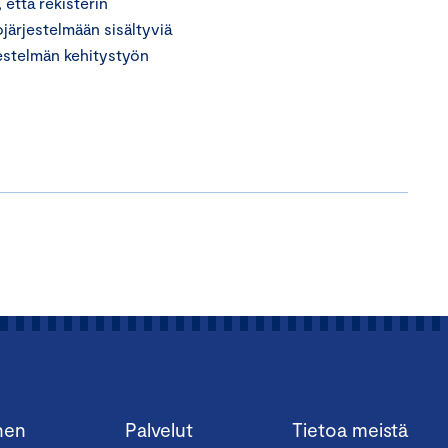
että rekisterin
ojärjestelmään sisältyviä
jestelmän kehitystyön
nen
Palvelut
Tietoa meistä