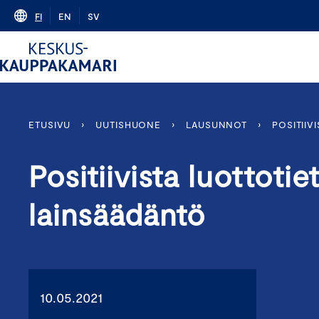
Skip
FI
EN
SV
to
content
ETUSIVU
›
UUTISHUONE
›
LAUSUNNOT
›
POSITIIV
Positiivista luottoti
lainsäädäntö
10.05.2021