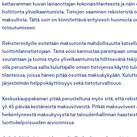
kattavamman kuvan lainanottajan kokonaistilanteesta ja näin 
holtitonta ylivelkaantumista. Tietojen saaminen rekisteristä ol
maksullista. Tältä osin on kiinnitettävä erityisesti huomiot
toteutumiseen.
Rekisteröidyille esitetään maksutonta mahdollisuutta katsella
luottotilannetietojaan. Tämä voisi kannustaa parempaan oman
seurantaan ja toimia myös ylivelkaantumista hillitsevänä tekijä
olla perusteltua sallia kuluttajalle omien tietojensa käyttö t
tilanteissa, joissa hänen pitää osoittaa maksukykyään. Kulutt
järjestelmän helppokäyttöisyys sekä tietoturvallisuus.
Keskuskauppakamari pitää perusteltuna myös sitä, että rekister
yli 45 päivää kestäneistä maksuviiveistä. Pitkät maksuviiveet 
heikentyneestä maksukyvystä tai taloudenhallinnan haasteist
luottokelpoisuuden arvioinnissa.