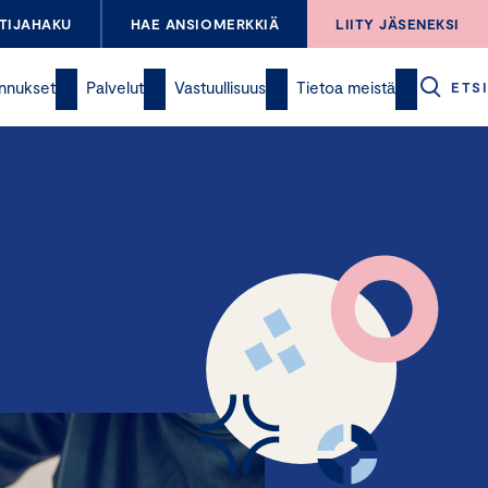
TIJAHAKU
HAE ANSIOMERKKIÄ
LIITY JÄSENEKSI
nnukset
Palvelut
Vastuullisuus
Tietoa meistä
ETSI