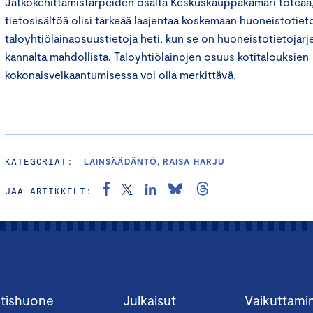
Jatkokehittämistarpeiden osalta Keskuskauppakamari toteaa, 
tietosisältöä olisi tärkeää laajentaa koskemaan huoneistotiet
taloyhtiölainaosuustietoja heti, kun se on huoneistotietojär
kannalta mahdollista. Taloyhtiölainojen osuus kotitalouksien
kokonaisvelkaantumisessa voi olla merkittävä.
KATEGORIAT:
LAINSÄÄDÄNTÖ, RAISA HARJU
JAA ARTIKKELI:
tishuone
Julkaisut
Vaikuttami