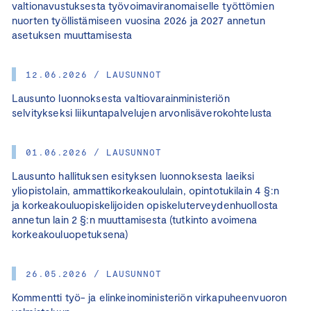
valtionavustuksesta työvoimaviranomaiselle työttömien
nuorten työllistämiseen vuosina 2026 ja 2027 annetun
asetuksen muuttamisesta
12.06.2026 / LAUSUNNOT
Lausunto luonnoksesta valtiovarainministeriön
selvitykseksi liikuntapalvelujen arvonlisäverokohtelusta
01.06.2026 / LAUSUNNOT
Lausunto hallituksen esityksen luonnoksesta laeiksi
yliopistolain, ammattikorkeakoululain, opintotukilain 4 §:n
ja korkeakouluopiskelijoiden opiskeluterveydenhuollosta
annetun lain 2 §:n muuttamisesta (tutkinto avoimena
korkeakouluopetuksena)
26.05.2026 / LAUSUNNOT
Kommentti työ- ja elinkeinoministeriön virkapuheenvuoron