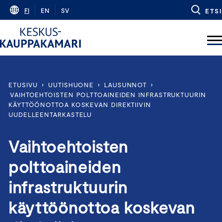
Skip
FI
EN
SV
ETSI
to
content
ETUSIVU
›
UUTISHUONE
›
LAUSUNNOT
›
VAIHTOEHTOISTEN POLTTOAINEIDEN INFRASTRUKTUURIN
KÄYTTÖÖNOTTOA KOSKEVAN DIREKTIIVIN
UUDELLEENTARKASTELU
Vaihtoehtoisten
polttoaineiden
infrastruktuurin
käyttöönottoa koskevan