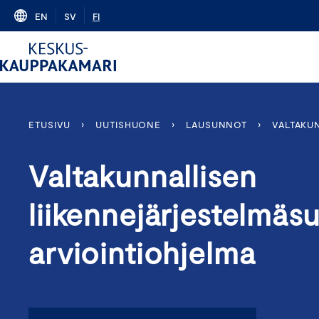
Skip
EN
SV
FI
to
content
ETUSIVU
›
UUTISHUONE
›
LAUSUNNOT
›
VALTAKU
Valtakunnallisen
liikennejärjestelmäs
arviointiohjelma