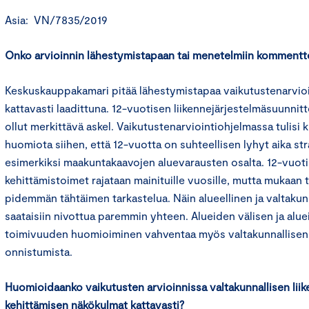
Asia: VN/7835/2019
Onko arvioinnin lähestymistapaan tai menetelmiin kommenttej
Keskuskauppakamari pitää lähestymistapaa vaikutustenarvioi
kattavasti laadittuna. 12-vuotisen liikennejärjestelmäsuunnitt
ollut merkittävä askel. Vaikutustenarviointiohjelmassa tulisi k
huomiota siihen, että 12-vuotta on suhteellisen lyhyt aika st
esimerkiksi maakuntakaavojen aluevarausten osalta. 12-vuot
kehittämistoimet rajataan mainituille vuosille, mutta mukaan tu
pidemmän tähtäimen tarkastelua. Näin alueellinen ja valtakun
saataisiin nivottua paremmin yhteen. Alueiden välisen ja alue
toimivuuden huomioiminen vahventaa myös valtakunnallisen
onnistumista.
Huomioidaanko vaikutusten arvioinnissa valtakunnallisen lii
kehittämisen näkökulmat kattavasti?