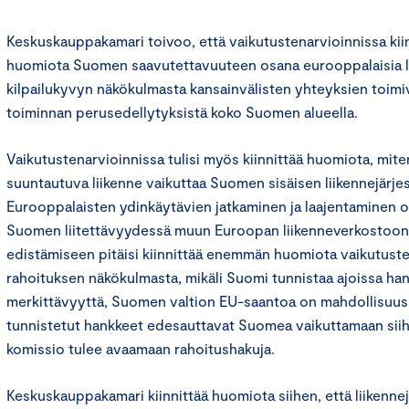
Keskuskauppakamari toivoo, että vaikutustenarvioinnissa kii
huomiota Suomen saavutettavuuteen osana eurooppalaisia l
kilpailukyvyn näkökulmasta kansainvälisten yhteyksien toimi
toiminnan perusedellytyksistä koko Suomen alueella.
Vaikutustenarvioinnissa tulisi myös kiinnittää huomiota, m
suuntautuva liikenne vaikuttaa Suomen sisäisen liikennejärj
Eurooppalaisten ydinkäytävien jatkaminen ja laajentaminen o
Suomen liitettävyydessä muun Euroopan liikenneverkostoon
edistämiseen pitäisi kiinnittää enemmän huomiota vaikutuste
rahoituksen näkökulmasta, mikäli Suomi tunnistaa ajoissa han
merkittävyyttä, Suomen valtion EU-saantoa on mahdollisuus li
tunnistetut hankkeet edesauttavat Suomea vaikuttamaan siihen
komissio tulee avaamaan rahoitushakuja.
Keskuskauppakamari kiinnittää huomiota siihen, että liikenn