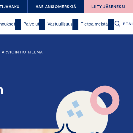
TIJAHAKU
HAE ANSIOMERKKIÄ
LIITY JÄSENEKSI
nnukset
Palvelut
Vastuullisuus
Tietoa meistä
ETSI
 ARVIOINTIOHJELMA
n