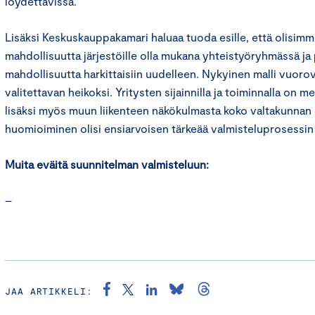
löydettävissä.
Lisäksi Keskuskauppakamari haluaa tuoda esille, että olisim
mahdollisuutta järjestöille olla mukana yhteistyöryhmässä ja
mahdollisuutta harkittaisiin uudelleen. Nykyinen malli vuoro
valitettavan heikoksi. Yritysten sijainnilla ja toiminnalla on m
lisäksi myös muun liikenteen näkökulmasta koko valtakunnan 
huomioiminen olisi ensiarvoisen tärkeää valmisteluprosessin 
Muita eväitä suunnitelman valmisteluun:
–
JAA ARTIKKELI: