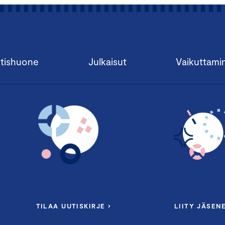
tishuone
Julkaisut
Vaikuttami
TILAA UUTISKIRJE ›
LIITY JÄSENE