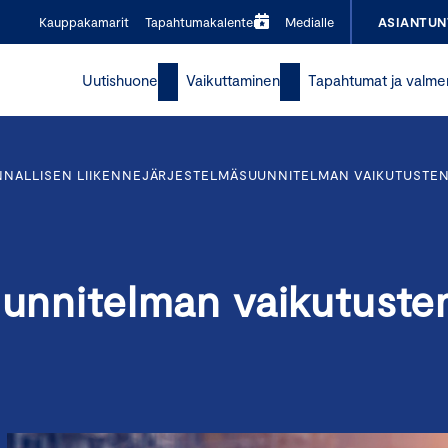
Kauppakamarit
Tapahtumakalenteri
Medialle
ASIANTUN
Uutishuone
Vaikuttaminen
Tapahtumat ja valme
NNALLISEN LIIKENNEJÄRJESTELMÄSUUNNITELMAN VAIKUTUSTEN
uunnitelman vaikutuste