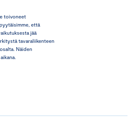
me toivoneet
 pyytäisimme, että
vaikutuksesta jää
erkitystä tavaraliikenteen
osalta. Näiden
aikana.