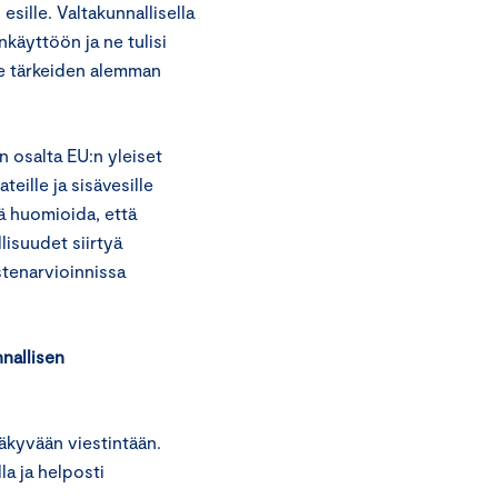
sille. Valtakunnallisella
käyttöön ja ne tulisi
le tärkeiden alemman
 osalta EU:n yleiset
eille ja sisävesille
ää huomioida, että
lisuudet siirtyä
stenarvioinnissa
nnallisen
äkyvään viestintään.
la ja helposti