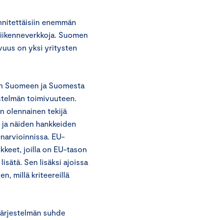
nnitettäisiin enemmän
iikenneverkkoja. Suomen
vuus on yksi yritysten
iten Suomeen ja Suomesta
estelmän toimivuuteen.
n olennainen tekijä
 ja näiden hankkeiden
narvioinnissa. EU-
kkeet, joilla on EU-tason
sätä. Sen lisäksi ajoissa
, millä kriteereillä
ejärjestelmän suhde