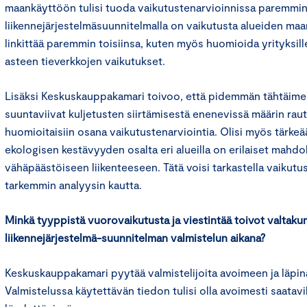
maankäyttöön tulisi tuoda vaikutustenarvioinnissa paremmin e
liikennejärjestelmäsuunnitelmalla on vaikutusta alueiden maan
linkittää paremmin toisiinsa, kuten myös huomioida yrityksil
asteen tieverkkojen vaikutukset.
Lisäksi Keskuskauppakamari toivoo, että pidemmän tähtäimen
suuntaviivat kuljetusten siirtämisestä enenevissä määrin rautat
huomioitaisiin osana vaikutustenarviointia. Olisi myös tärke
ekologisen kestävyyden osalta eri alueilla on erilaiset mahdol
vähäpäästöiseen liikenteeseen. Tätä voisi tarkastella vaikutu
tarkemmin analyysin kautta.
Minkä tyyppistä vuorovaikutusta ja viestintää toivot valtaku
liikennejärjestelmä-suunnitelman valmistelun aikana?
Keskuskauppakamari pyytää valmistelijoita avoimeen ja läpin
Valmistelussa käytettävän tiedon tulisi olla avoimesti saatavil