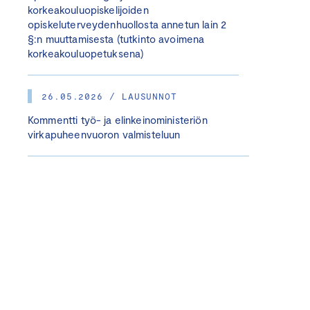
korkeakouluopiskelijoiden
opiskeluterveydenhuollosta annetun lain 2
§:n muuttamisesta (tutkinto avoimena
korkeakouluopetuksena)
26.05.2026 / LAUSUNNOT
Kommentti työ- ja elinkeinoministeriön
virkapuheenvuoron valmisteluun