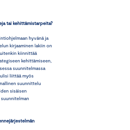
a tai kehittämistarpeita?
ntiohjelmaan hyvänä ja
elun kirjaaminen lakiin on
uitenkin kiinnittää
rategiseen kehittämiseen,
isessa suunnitelmassa
lisi liittää myös
nallinen suunnittelu
iden sisäisen
 suunnitelman
kennejärjestelmän