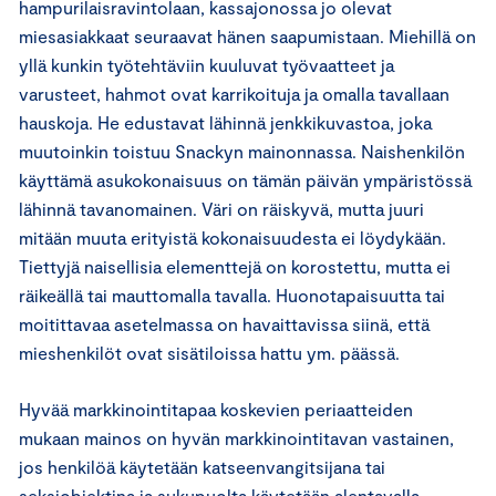
hampurilaisravintolaan, kassajonossa jo olevat
miesasiakkaat seuraavat hänen saapumistaan. Miehillä on
yllä kunkin työtehtäviin kuuluvat työvaatteet ja
varusteet, hahmot ovat karrikoituja ja omalla tavallaan
hauskoja. He edustavat lähinnä jenkkikuvastoa, joka
muutoinkin toistuu Snackyn mainonnassa. Naishenkilön
käyttämä asukokonaisuus on tämän päivän ympäristössä
lähinnä tavanomainen. Väri on räiskyvä, mutta juuri
mitään muuta erityistä kokonaisuudesta ei löydykään.
Tiettyjä naisellisia elementtejä on korostettu, mutta ei
räikeällä tai mauttomalla tavalla. Huonotapaisuutta tai
moitittavaa asetelmassa on havaittavissa siinä, että
mieshenkilöt ovat sisätiloissa hattu ym. päässä.
Hyvää markkinointitapaa koskevien periaatteiden
mukaan mainos on hyvän markkinointitavan vastainen,
jos henkilöä käytetään katseenvangitsijana tai
seksiobjektina ja sukupuolta käytetään alentavalla,