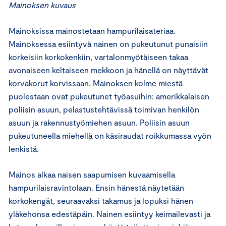
Mainoksen kuvaus
Mainoksissa mainostetaan hampurilaisateriaa.
Mainoksessa esiintyvä nainen on pukeutunut punaisiin
korkeisiin korkokenkiin, vartalonmyötäiseen takaa
avonaiseen keltaiseen mekkoon ja hänellä on näyttävät
korvakorut korvissaan. Mainoksen kolme miestä
puolestaan ovat pukeutunet työasuihin: amerikkalaisen
poliisin asuun, pelastustehtävissä toimivan henkilön
asuun ja rakennustyömiehen asuun. Poliisin asuun
pukeutuneella miehellä on käsiraudat roikkumassa vyön
lenkistä.
Mainos alkaa naisen saapumisen kuvaamisella
hampurilaisravintolaan. Ensin hänestä näytetään
korkokengät, seuraavaksi takamus ja lopuksi hänen
yläkehonsa edestäpäin. Nainen esiintyy keimailevasti ja