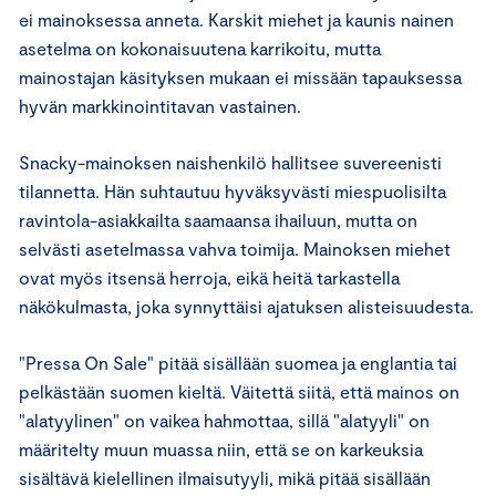
ei mainoksessa anneta. Karskit miehet ja kaunis nainen
asetelma on kokonaisuutena karrikoitu, mutta
mainostajan käsityksen mukaan ei missään tapauksessa
hyvän markkinointitavan vastainen.
Snacky-mainoksen naishenkilö hallitsee suvereenisti
tilannetta. Hän suhtautuu hyväksyvästi miespuolisilta
ravintola-asiakkailta saamaansa ihailuun, mutta on
selvästi asetelmassa vahva toimija. Mainoksen miehet
ovat myös itsensä herroja, eikä heitä tarkastella
näkökulmasta, joka synnyttäisi ajatuksen alisteisuudesta.
"Pressa On Sale" pitää sisällään suomea ja englantia tai
pelkästään suomen kieltä. Väitettä siitä, että mainos on
"alatyylinen" on vaikea hahmottaa, sillä "alatyyli" on
määritelty muun muassa niin, että se on karkeuksia
sisältävä kielellinen ilmaisutyyli, mikä pitää sisällään