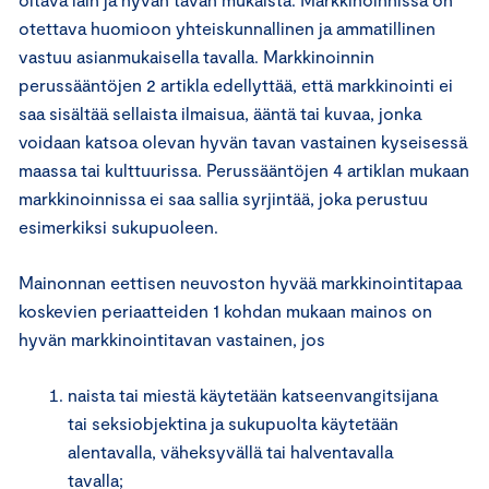
otettava huomioon yhteiskunnallinen ja ammatillinen
vastuu asianmukaisella tavalla. Markkinoinnin
perussääntöjen 2 artikla edellyttää, että markkinointi ei
saa sisältää sellaista ilmaisua, ääntä tai kuvaa, jonka
voidaan katsoa olevan hyvän tavan vastainen kyseisessä
maassa tai kulttuurissa. Perussääntöjen 4 artiklan mukaan
markkinoinnissa ei saa sallia syrjintää, joka perustuu
esimerkiksi sukupuoleen.
Mainonnan eettisen neuvoston hyvää markkinointitapaa
koskevien periaatteiden 1 kohdan mukaan mainos on
hyvän markkinointitavan vastainen, jos
naista tai miestä käytetään katseenvangitsijana
tai seksiobjektina ja sukupuolta käytetään
alentavalla, väheksyvällä tai halventavalla
tavalla;