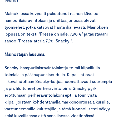
Mainoksessa kevyesti pukeutunut nainen kävelee
hampurilaisravintolaan ja ohittaa jonossa olevat
työmiehet, jotka katsovat häntä ihailevasti. Mainoksen
lopussa on teksti ”Pressa on sale. 7,90 €” ja taustaääni
sanoo ”Pressa-ateria 7,90. Snacky!”.
Mainostajan lausuma
Snacky-hampurilaisravintolaketju toimii kilpaillulla
toimialalla pääkaupunkiseudulla. Kilpailijat ovat
liikevaihdoltaan Snacky-ketjua huomattavasti suurempia
ja profiloituneet perheravintoloina. Snacky pyrkii
erottumaan perheravintolakonseptilla toimivista
kilpailijoistaan kohdentamalla markkinointinsa aikuisille,
varttuneemmille kuluttajille ja tämä luonnollisesti näkyy
sekä kuvallisessa että sanallisessa viestinnässä.