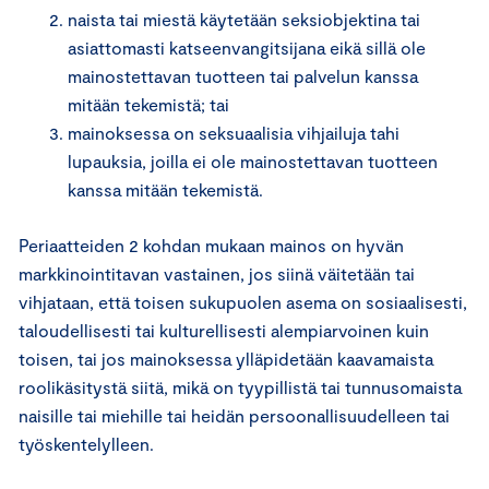
naista tai miestä käytetään seksiobjektina tai
asiattomasti katseenvangitsijana eikä sillä ole
mainostettavan tuotteen tai palvelun kanssa
mitään tekemistä; tai
mainoksessa on seksuaalisia vihjailuja tahi
lupauksia, joilla ei ole mainostettavan tuotteen
kanssa mitään tekemistä.
Periaatteiden 2 kohdan mukaan mainos on hyvän
markkinointitavan vastainen, jos siinä väitetään tai
vihjataan, että toisen sukupuolen asema on sosiaalisesti,
taloudellisesti tai kulturellisesti alempiarvoinen kuin
toisen, tai jos mainoksessa ylläpidetään kaavamaista
roolikäsitystä siitä, mikä on tyypillistä tai tunnusomaista
naisille tai miehille tai heidän persoonallisuudelleen tai
työskentelylleen.