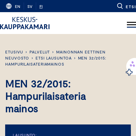
Skip
EN
SV
FI
ETSI
to
content
ETUSIVU
›
PALVELUT
›
MAINONNAN EETTINEN
NEUVOSTO
›
ETSI LAUSUNTOA
›
MEN 32/2015:
HAMPURILAISATERIAMAINOS
MEN 32/2015:
Hampurilaisateria
mainos
LAUSUNTO: