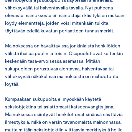
väheksyvällä tai halventavalla tavalla. Nyt puheena
olevasta mainoksesta ei mainostajan käsityksen mukaan
löydy elementtejä, joiden voisi mitenkään tulkita
täyttävän edellä kuvatun periaatteen tunnusmerkit.
Mainoksessa on havaittavissa jonkinlaista henkilöiden
välistä ihailua puolin ja toisin. Osapuolet ovat kuitenkin
keskenään tasa-arvoisessa asemassa. Mitään
sukupuoleen perustuvaa alentavaa, halventavaa tai
väheksyvää näkökulmaa mainoksesta on mahdotonta
löytää.
Kumpaakaan sukupuolta ei myöskään käytetä
seksiobjektina tai asiattomasti katseenvangitsijana.
Mainoksessa esiintyvät henkilöt ovat sinänsä näyttäviä
ilmestyksiä, mikä on varsin tavanomaista mainonnassa,
mutta mitään seksiobjektiin viittaavia merkityksiä heille