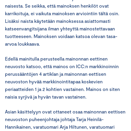
naisesta. Se seikka, että mainoksen henkilöt ovat
karrikoituja, ei vaikuta mainoksen arviointiin tältä osin.
Lisäksi naista käytetään mainoksessa asiattomasti
katseenvangitsijana ilman yhteyttä mainostettavaan
tuotteeseen. Mainoksen voidaan katsoa olevan tasa-
arvoa loukkaava.
Edellä mainitulla perusteella mainonnan eettinen
neuvosto katsoo, että mainos on ICC:n markkinoinnin
perussääntöjen 4 artiklan ja mainonnan eettisen
neuvoston hyvää markkinointitapaa koskevien
periaatteiden 1 ja 2 kohtien vastainen. Mainos on siten
naisia syrjivä ja hyvän tavan vastainen.
Asian käsittelyyn ovat ottaneet osaa mainonnan eettisen
neuvoston puheenjohtaja johtaja Tarja Heinilä-
Hannikainen, varatuomari Arja Hiltunen, varatuomari