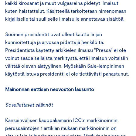
kaikki kirosanat ja muut vulgaareina pidetyt ilmaisut
kuten haistattelut. Käsitteellä tarkoitetaan nimenomaan
kirjalliselle tai suulliselle ilmaisulle annettavaa sisältöä.
Suomen presidentit ovat olleet kautta linjan
kunnioitettuja ja arvossa pidettyjä henkilöitä.
Presidentistä käytetty arkikielen ilmaisu "Pressa" ei ole
voinut saada sellaista merkitystä, että ilmaisun voitaisiin
väittää olevan alatyylinen. Myöskään Sale-lempinimen
käytöstä istuva presidentti ei ole tiettävästi pahastunut.
Mainonnan eettisen neuvoston lausunto
Sovellettavat säännöt
Kansainvälisen kauppakamarin ICC:n markkinoinnin
perussääntöjen 1 artiklan mukaan markkinoinnin on
oltava lain ja hyvän tavan mukaista. Markkinoinnissa on