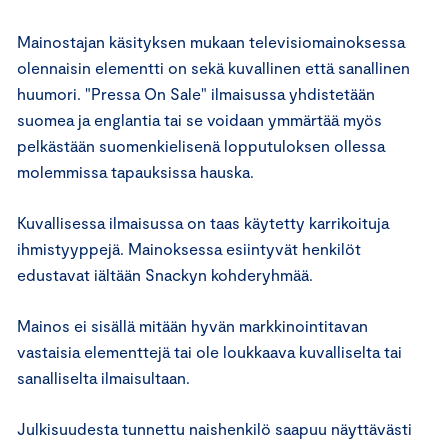
Mainostajan käsityksen mukaan televisiomainoksessa
olennaisin elementti on sekä kuvallinen että sanallinen
huumori. "Pressa On Sale" ilmaisussa yhdistetään
suomea ja englantia tai se voidaan ymmärtää myös
pelkästään suomenkielisenä lopputuloksen ollessa
molemmissa tapauksissa hauska.
Kuvallisessa ilmaisussa on taas käytetty karrikoituja
ihmistyyppejä. Mainoksessa esiintyvät henkilöt
edustavat iältään Snackyn kohderyhmää.
Mainos ei sisällä mitään hyvän markkinointitavan
vastaisia elementtejä tai ole loukkaava kuvalliselta tai
sanalliselta ilmaisultaan.
Julkisuudesta tunnettu naishenkilö saapuu näyttävästi