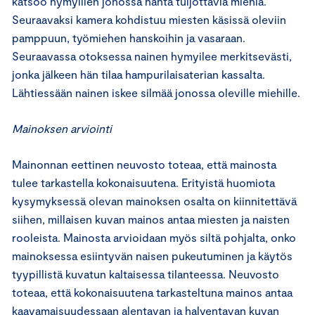
katsoo hymyillen jonossa häntä tuijottavia miehiä.
Seuraavaksi kamera kohdistuu miesten käsissä oleviin
pamppuun, työmiehen hanskoihin ja vasaraan.
Seuraavassa otoksessa nainen hymyilee merkitsevästi,
jonka jälkeen hän tilaa hampurilaisaterian kassalta.
Lähtiessään nainen iskee silmää jonossa oleville miehille.
Mainoksen arviointi
Mainonnan eettinen neuvosto toteaa, että mainosta
tulee tarkastella kokonaisuutena. Erityistä huomiota
kysymyksessä olevan mainoksen osalta on kiinnitettävä
siihen, millaisen kuvan mainos antaa miesten ja naisten
rooleista. Mainosta arvioidaan myös siltä pohjalta, onko
mainoksessa esiintyvän naisen pukeutuminen ja käytös
tyypillistä kuvatun kaltaisessa tilanteessa. Neuvosto
toteaa, että kokonaisuutena tarkasteltuna mainos antaa
kaavamaisuudessaan alentavan ja halventavan kuvan